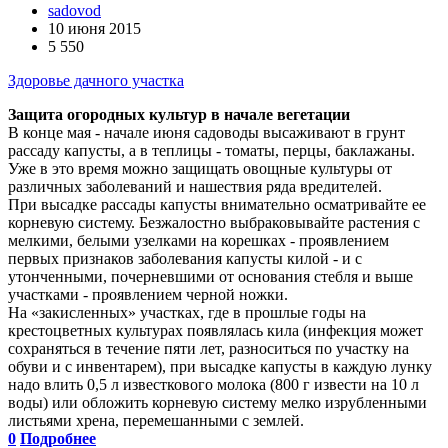
sadovod
10 июня 2015
5 550
Здоровье дачного участка
Защита огородных культур в начале вегетации
В конце мая - начале июня садоводы высаживают в грунт
рассаду капусты, а в теплицы - томаты, перцы, баклажаны.
Уже в это время можно защищать овощные культуры от
различных заболеваний и нашествия ряда вредителей.
При высадке рассады капусты внимательно осматривайте ее
корневую систему. Безжалостно выбраковывайте растения с
мелкими, белыми узелками на корешках - проявлением
первых признаков заболевания капусты килой - и с
утонченными, почерневшими от основания стебля и выше
участками - проявлением черной ножки.
На «закисленных» участках, где в прошлые годы на
крестоцветных культурах появлялась кила (инфекция может
сохраняться в течение пяти лет, разноситься по участку на
обуви и с инвентарем), при высадке капусты в каждую лунку
надо влить 0,5 л известкового молока (800 г извести на 10 л
воды) или обложить корневую систему мелко изрубленными
листьями хрена, перемешанными с землей.
0
Подробнее