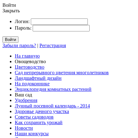
Войти
Закрыть
Логин:
Пароль:
Войти
Забыли пароль?
|
Регистрация
На главную
Овощеводство
Цветоводство
Сад непрерывного цветения многолетников
Ландшафтный дизайн
На подоконнике
Энциклопедия комнатных растений
Ваш сад
Удобрения
Лунный посевной календарь - 2014
Здоровье дачного участка
Советы садоводов
Как сохранить урожай
Новости
Наши конкурсы