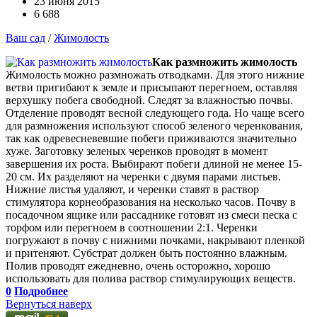
23 июня 2015
6 688
Ваш сад
/
Жимолость
Как размножить жимолость
Жимолость можно размножать отводками. Для этого нижние
ветви пригибают к земле и присыпают перегноем, оставляя
верхушку побега свободной. Следят за влажностью почвы.
Отделение проводят весной следующего года. Но чаще всего
для размножения используют способ зеленого черенкования,
так как одревесневевшие побеги приживаются значительно
хуже. Заготовку зеленых черенков проводят в момент
завершения их роста. Выбирают побеги длиной не менее 15-
20 см. Их разделяют на черенки с двумя парами листьев.
Нижние листья удаляют, и черенки ставят в раствор
стимулятора корнеобразования на несколько часов. Почву в
посадочном ящике или рассаднике готовят из смеси песка с
торфом или перегноем в соотношении 2:1. Черенки
погружают в почву с нижними почками, накрывают пленкой
и притеняют. Субстрат должен быть постоянно влажным.
Полив проводят ежедневно, очень осторожно, хорошо
использовать для полива раствор стимулирующих веществ.
0
Подробнее
Вернуться наверх