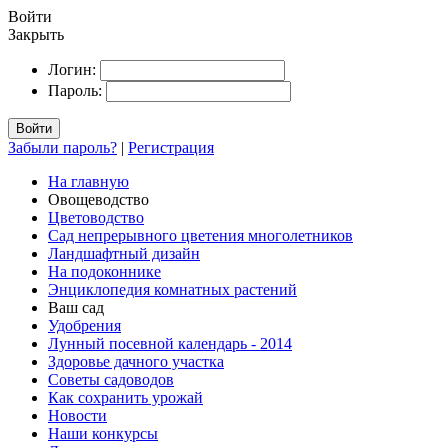
Войти
Закрыть
Логин:
Пароль:
Войти
Забыли пароль?
|
Регистрация
На главную
Овощеводство
Цветоводство
Сад непрерывного цветения многолетников
Ландшафтный дизайн
На подоконнике
Энциклопедия комнатных растений
Ваш сад
Удобрения
Лунный посевной календарь - 2014
Здоровье дачного участка
Советы садоводов
Как сохранить урожай
Новости
Наши конкурсы