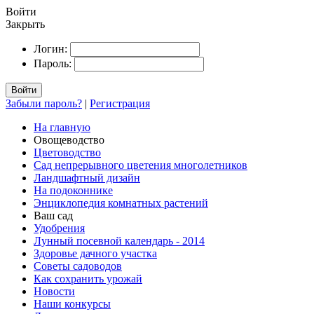
Войти
Закрыть
Логин:
Пароль:
Войти
Забыли пароль?
|
Регистрация
На главную
Овощеводство
Цветоводство
Сад непрерывного цветения многолетников
Ландшафтный дизайн
На подоконнике
Энциклопедия комнатных растений
Ваш сад
Удобрения
Лунный посевной календарь - 2014
Здоровье дачного участка
Советы садоводов
Как сохранить урожай
Новости
Наши конкурсы