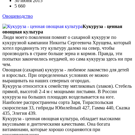
30 июня 2015
5 660
Овощеводство
Кукуруза - ценная
овощная культура
Люди моего поколения помнят о сахарной кукурузе по
кукурузной кампании Никиты Сергеевича Хрущева, который
хотел продвинуть эту культуру далеко на север, чтобы
производить в стране больше зерна и кормов. Правда, эти
попытки закончились неудачей, но сама кукуруза здесь ни при
чем.
Овощная (сахарная) кукуруза - любимое лакомство для детей
и взрослых. При определенных условиях ее можно
выращивать на наших северных огородах.
Кукуруза относится к семейству мятликовых (злаков). Стебель
прямой, высотой 2-4 м с мощными листьями. В России
кукуруза на больших площадях возделывается на юге.
Наиболее распространены сорта Заря, Тираспольская
скороспелая 33, гибриды Юбилейный 427, Гамма 440, Сказка
435, Элегия 439.
Кукуруза - ценная овощная культура, обладает высокими
вкусовыми и диетическими качествами. Она богата
витаминами, которые хорошо сохраняются при
консервировании