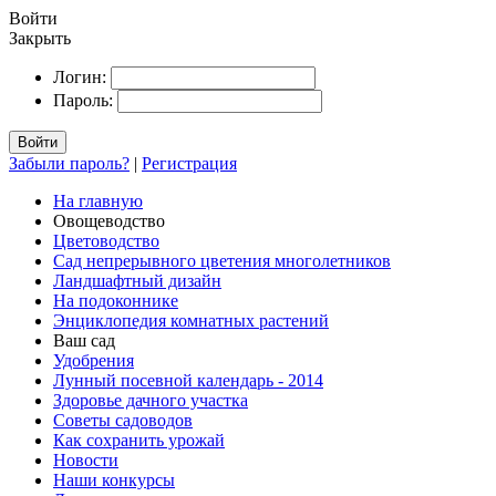
Войти
Закрыть
Логин:
Пароль:
Войти
Забыли пароль?
|
Регистрация
На главную
Овощеводство
Цветоводство
Сад непрерывного цветения многолетников
Ландшафтный дизайн
На подоконнике
Энциклопедия комнатных растений
Ваш сад
Удобрения
Лунный посевной календарь - 2014
Здоровье дачного участка
Советы садоводов
Как сохранить урожай
Новости
Наши конкурсы