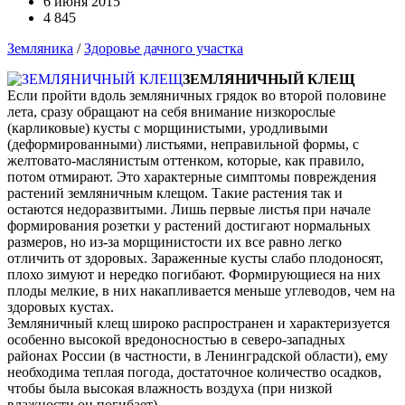
6 июня 2015
4 845
Земляника
/
Здоровье дачного участка
ЗЕМЛЯНИЧНЫЙ КЛЕЩ
Если пройти вдоль земляничных грядок во второй половине
лета, сразу обращают на себя внимание низкорослые
(карликовые) кусты с морщинистыми, уродливыми
(деформированными) листьями, неправильной формы, с
желтовато-маслянистым оттенком, которые, как правило,
потом отмирают. Это характерные симптомы повреждения
растений земляничным клещом. Такие растения так и
остаются недоразвитыми. Лишь первые листья при начале
формирования розетки у растений достигают нормальных
размеров, но из-за морщинистости их все равно легко
отличить от здоровых. Зараженные кусты слабо плодоносят,
плохо зимуют и нередко погибают. Формирующиеся на них
плоды мелкие, в них накапливается меньше углеводов, чем на
здоровых кустах.
Земляничный клещ широко распространен и характеризуется
особенно высокой вредоносностью в северо-западных
районах России (в частности, в Ленинградской области), ему
необходима теплая погода, достаточное количество осадков,
чтобы была высокая влажность воздуха (при низкой
влажности он погибает).