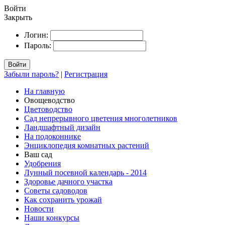
Войти
Закрыть
Логин:
Пароль:
Войти
Забыли пароль?
|
Регистрация
На главную
Овощеводство
Цветоводство
Сад непрерывного цветения многолетников
Ландшафтный дизайн
На подоконнике
Энциклопедия комнатных растений
Ваш сад
Удобрения
Лунный посевной календарь - 2014
Здоровье дачного участка
Советы садоводов
Как сохранить урожай
Новости
Наши конкурсы