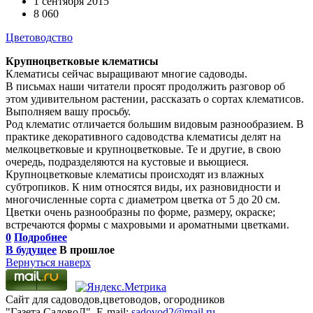
1 сентября 2015
8 060
Цветоводство
Крупноцветковые клематисы
Клематисы сейчас выращивают многие садоводы.
В письмах наши читатели просят продолжить разговор об
этом удивительном растении, рассказать о сортах клематисов.
Выполняем вашу просьбу.
Род клематис отличается большим видовым разнообразием. В
практике декоративного садоводства клематисы делят на
мелкоцветковые и крупноцветковые. Те и другие, в свою
очередь, подразделяются на кустовые и вьющиеся.
Крупноцветковые клематисы происходят из влажных
субтропиков. К ним относятся виды, их разновидности и
многочисленные сорта с диаметром цветка от 5 до 20 см.
Цветки очень разнообразны по форме, размеру, окраске;
встречаются формы с махровыми и ароматными цветками.
0
Подробнее
В будущее
В прошлое
Вернуться наверх
Сайт для садоводов,цветоводов, огородников
"Газета СадовоД". E-mail:
sadovod2@mail.ru