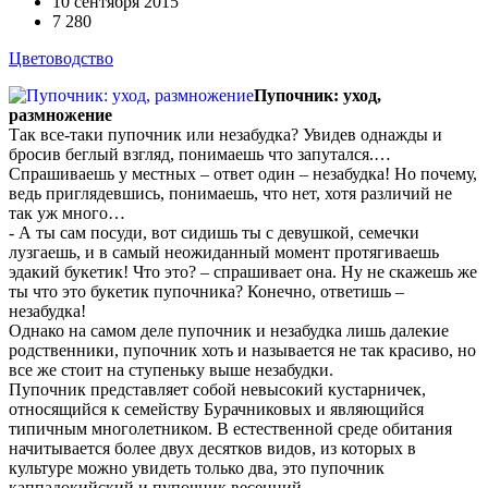
10 сентября 2015
7 280
Цветоводство
Пупочник: уход,
размножение
Так все-таки пупочник или незабудка? Увидев однажды и
бросив беглый взгляд, понимаешь что запутался.…
Спрашиваешь у местных – ответ один – незабудка! Но почему,
ведь приглядевшись, понимаешь, что нет, хотя различий не
так уж много…
- А ты сам посуди, вот сидишь ты с девушкой, семечки
лузгаешь, и в самый неожиданный момент протягиваешь
эдакий букетик! Что это? – спрашивает она. Ну не скажешь же
ты что это букетик пупочника? Конечно, ответишь –
незабудка!
Однако на самом деле пупочник и незабудка лишь далекие
родственники, пупочник хоть и называется не так красиво, но
все же стоит на ступеньку выше незабудки.
Пупочник представляет собой невысокий кустарничек,
относящийся к семейству Бурачниковых и являющийся
типичным многолетником. В естественной среде обитания
начитывается более двух десятков видов, из которых в
культуре можно увидеть только два, это пупочник
каппадокийский и пупочник весенний