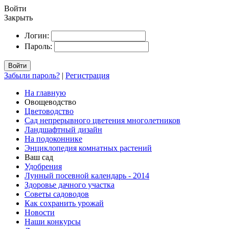
Войти
Закрыть
Логин:
Пароль:
Войти
Забыли пароль?
|
Регистрация
На главную
Овощеводство
Цветоводство
Сад непрерывного цветения многолетников
Ландшафтный дизайн
На подоконнике
Энциклопедия комнатных растений
Ваш сад
Удобрения
Лунный посевной календарь - 2014
Здоровье дачного участка
Советы садоводов
Как сохранить урожай
Новости
Наши конкурсы