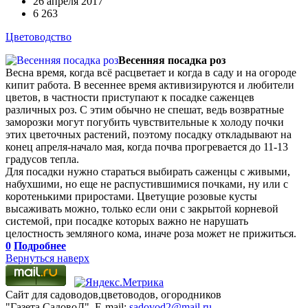
26 апреля 2017
6 263
Цветоводство
Весенняя посадка роз
Весна время, когда всё расцветает и когда в саду и на огороде
кипит работа. В весеннее время активизируются и любители
цветов, в частности приступают к посадке саженцев
различных роз. С этим обычно не спешат, ведь возвратные
заморозки могут погубить чувствительные к холоду почки
этих цветочных растений, поэтому посадку откладывают на
конец апреля-начало мая, когда почва прогревается до 11-13
градусов тепла.
Для посадки нужно стараться выбирать саженцы с живыми,
набухшими, но еще не распустившимися почками, ну или с
коротенькими приростами. Цветущие розовые кусты
высаживать можно, только если они с закрытой корневой
системой, при посадке которых важно не нарушать
целостность земляного кома, иначе роза может не прижиться.
0
Подробнее
Вернуться наверх
Сайт для садоводов,цветоводов, огородников
"Газета СадовоД". E-mail:
sadovod2@mail.ru