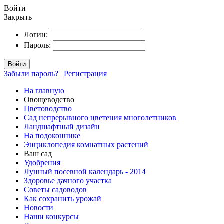
Войти
Закрыть
Логин:
Пароль:
Войти
Забыли пароль?
|
Регистрация
На главную
Овощеводство
Цветоводство
Сад непрерывного цветения многолетников
Ландшафтный дизайн
На подоконнике
Энциклопедия комнатных растений
Ваш сад
Удобрения
Лунный посевной календарь - 2014
Здоровье дачного участка
Советы садоводов
Как сохранить урожай
Новости
Наши конкурсы