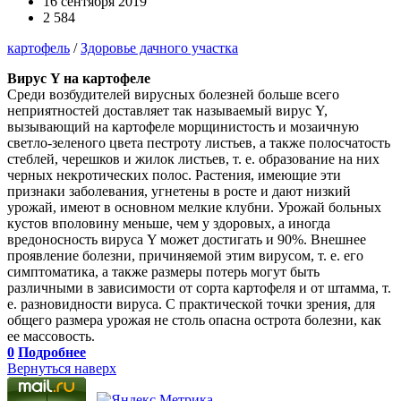
16 сентября 2019
2 584
картофель
/
Здоровье дачного участка
Вирус Y на картофеле
Среди возбудителей вирусных болезней больше всего
неприятностей доставляет так называемый вирус Y,
вызывающий на картофеле морщинистость и мозаичную
светло-зеленого цвета пестроту листьев, а также полосчатость
стеблей, черешков и жилок листьев, т. е. образование на них
черных некротических полос. Растения, имеющие эти
признаки заболевания, угнетены в росте и дают низкий
урожай, имеют в основном мелкие клубни. Урожай больных
кустов вполовину меньше, чем у здоровых, а иногда
вредоносность вируса Y может достигать и 90%. Внешнее
проявление болезни, причиняемой этим вирусом, т. е. его
симптоматика, а также размеры потерь могут быть
различными в зависимости от сорта картофеля и от штамма, т.
е. разновидности вируса. С практической точки зрения, для
общего размера урожая не столь опасна острота болезни, как
ее массовость.
0
Подробнее
Вернуться наверх