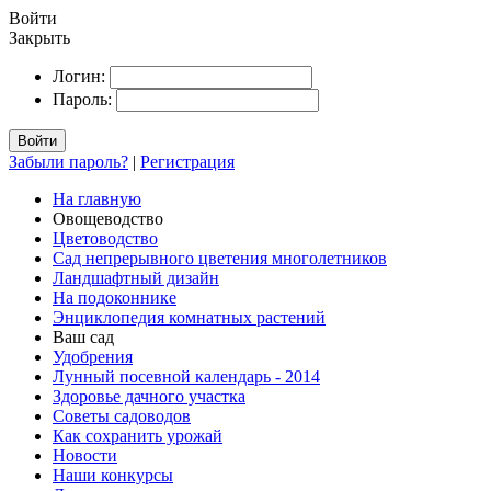
Войти
Закрыть
Логин:
Пароль:
Войти
Забыли пароль?
|
Регистрация
На главную
Овощеводство
Цветоводство
Сад непрерывного цветения многолетников
Ландшафтный дизайн
На подоконнике
Энциклопедия комнатных растений
Ваш сад
Удобрения
Лунный посевной календарь - 2014
Здоровье дачного участка
Советы садоводов
Как сохранить урожай
Новости
Наши конкурсы