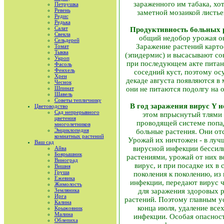
зараженного им табака, хо
Петрушка
Ревень
заметной мозаикой листье
Редис
Редька
Салат
Продуктивность больных 
Свекла
общий недобор урожая ок
Сельдерей
Заражение растений карто
Томат
Тыква
(эпидермис) и высасывают сок
Укроп
при последующем акте питани
Фасоль
Фенхель
соседний куст, поэтому ос
Хрен
декаде августа появляются в
Чеснок
Шпинат
они не питаются подолгу на 
Шавель
Советы тепличнику
В год заражения вирус Y 
Цветоводство
Сад непрерывного
этом впрыснутый тлями в
цветения
проводящей системе попад
многолетников
Энциклопедия
больные растения. Они отс
комнатных растений
Урожай их ничтожен - в луч
Ваш сад
вирусной инфекции бессиль
Айва
Боярышник
растениями, урожай от них в
Виноград
вирус, и при посадке их в
Вишня
Груша
поколения к поколению, из 
Ежевика
инфекции, передают вирус ч
Жимолость
Земляника
для заражения здоровых 
Ирга
растений. Поэтому главным у
Калина
конца июля, удаление все
Крыжовник
Малина
инфекции. Особая опасност
Облепиха