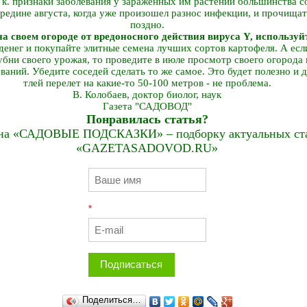
 к. признаки заболевания у зараженных им растений большинства с
редине августа, когда уже произошел разнос инфекции, и прочища
поздно.
а своем огороде от вредоносного действия вируса Y, использу
енег и покупайте элитные семена лучших сортов картофеля. А есл
убни своего урожая, то проведите в июле просмотр своего огорода 
ний. Убедите соседей сделать то же самое. Это будет полезно и для 
тлей перелет на какие-то 50-100 метров - не проблема.
В. Колобаев, доктор биолог, наук
Газета "САДОВОД"
Понравилась статья?
на «САДОВЫЕ ПОДСКАЗКИ» – подборку актуальных стат
«GAZETASADOVOD.RU»
*
Подписаться
Поделиться…