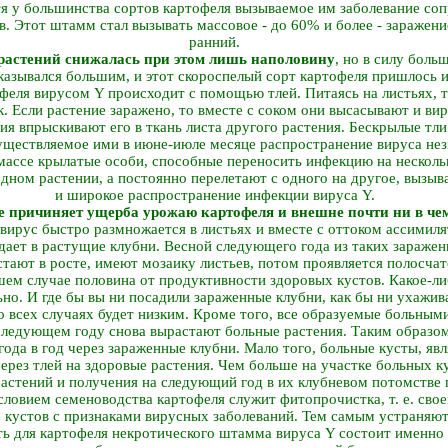
тя у большинства сортов картофеля вызываемое им заболевание со
в. Этот штамм стал вызывать массовое - до 60% и более - заражени
ранний.
растений снижалась при этом лишь наполовину
, но в силу бол
азывался большим, и этот скороспелый сорт картофеля пришлось и
феля вирусом Y происходит с помощью тлей. Питаясь на листьях, 
. Если растение заражено, то вместе с соком они высасывают и виру
я впрыскивают его в ткань листа другого растения. Бескрылые тли
уществляемое ими в июне-июле месяце распространение вируса нез
 массе крылатые особи, способные переносить инфекцию на несколь
одном растении, а постоянно перелетают с одного на другое, вызы
и широкое распространение инфекции вируса Y.
не причиняет ущерба урожаю картофеля и внешне почти ни в чем
ирус быстро размножается в листьях и вместе с оттоком ассимилят
ает в растущие клубни. Весной следующего года из таких зараже
тают в росте, имеют мозаику листьев, потом проявляется полосчат
шем случае половина от продуктивности здоровых кустов. Какое-л
но. И где бы вы ни посадили зараженные клубни, как бы ни ухажив
о всех случаях будет низким. Кроме того, все образуемые больным
 следующем году снова вырастают больные растения. Таким образом
года в год через зараженные клубни. Мало того, больные кусты, яв
ерез тлей на здоровые растения. Чем больше на участке больных к
растений и получения на следующий год в их клубневом потомств
словием семеноводства картофеля служит фитопрочистка, т. е. сво
х кустов с признаками вирусных заболеваний. Тем самым устраняю
ь для картофеля некротического штамма вируса Y состоит именно в