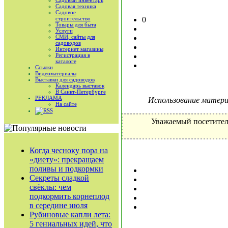
Садовый инвентарь
Садовая техника
Садовое
строительство
0
Товары для быта
Услуги
СМИ, сайты для
садоводов
Интернет магазины
Регистрация в
каталоге
Ссылки
Видеоматериалы
Выставки для садоводов
Календарь выставок
В Санкт-Петербурге
РЕКЛАМА
Использование материа
На сайте
RSS
Уважаемый посетител
Когда чесноку пора на
«диету»: прекращаем
поливы и подкормки
Секреты сладкой
свёклы: чем
подкормить корнеплод
в середине июля
Рубиновые капли лета:
5 гениальных идей, что