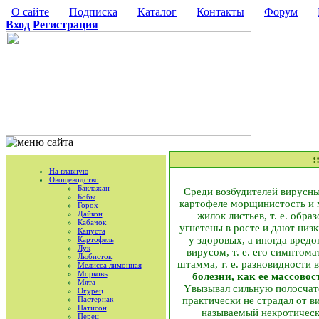
О сайте
Подписка
Каталог
Контакты
Форум
Вход
Регистрация
:
На главную
Овощеводство
Баклажан
Среди возбудителей вирусны
Бобы
картофеле морщинистость и м
Горох
Дайкон
жилок листьев, т. е. обр
Кабачок
угнетены в росте и дают низ
Капуста
у здоровых, а иногда вред
Картофель
Лук
вирусом, т. е. его симптом
Любисток
штамма, т. е. разновидности 
Мелисса лимонная
Морковь
болезни, как ее массовос
Мята
Yвызывал сильную полосчато
Огурец
Пастернак
практически не страдал от в
Патисон
называемый некротическ
Перец