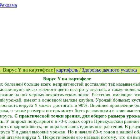
Реклама
:. Вирус Y на картофеле
|
картофель
/
Здоровье дачного участка
Вирус Y на картофеле
х болезней больше всего неприятностей доставляет так называемы
озаичную светло-зеленого цвета пестроту листьев, а также полосч
азование на них черных некротических полос. Растения, имеющие эти
кий урожай, имеют в основном мелкие клубни. Урожай больных кус
оносность вируса Y может достигать и 90%. Внешнее проявление бо
атика, а также размеры потерь могут быть различными в зависимост
вируса.
С практической точки зрения, для общего размера урожа
ть.
У широко популярного в 70-х годах сорта Приекульский ранни
сть и карликовость, но поражал лишь единичные растения. В резул
ируса Y и давал высокие урожаи. Но в начале 80-х годов в нашей об
ий штамм вируса Y. Некротическим его назвали потому, что он вы