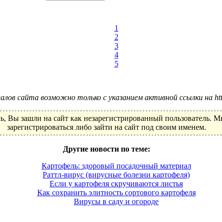
1
2
3
4
5
лов сайта возможно только с указанием активной ссылки на http:
ь, Вы зашли на сайт как незарегистрированный пользователь. 
зарегистрироваться либо зайти на сайт под своим именем.
Другие новости по теме:
Картофель: здоровый посадочный материал
Раттл-вирус (вирусные болезни картофеля)
Если у картофеля скручиваются листья
Как сохранить элитность сортового картофеля
Вирусы в саду и огороде