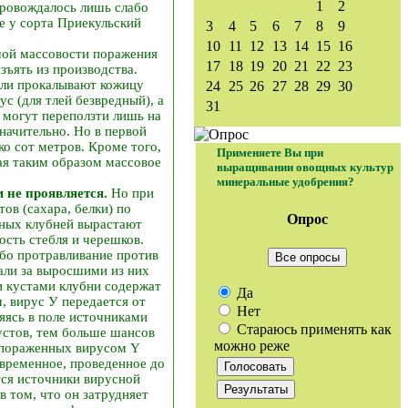
1
2
провождалось лишь слабо
е у сорта Приекульский
3
4
5
6
7
8
9
10
11
12
13
14
15
16
ьшой массовости поражения
17
18
19
20
21
22
23
зъять из производства.
тли прокалывают кожицу
24
25
26
27
28
29
30
с (для тлей безвредный), а
31
 могут переползти лишь на
начительно. Но в первой
ко сот метров. Кроме того,
Применяете Вы при
вая таким образом массовое
выращивании овощных культур
минеральные удобрения?
 не проявляется.
Но при
ов (сахара, белки) по
Опрос
нных клубней вырастают
ость стебля и черешков.
ибо протравливание против
Все опросы
али за выросшими из них
и кустами клубни содержат
Да
, вирус У передается от
Нет
ляясь в поле источниками
Стараюсь применять как
устов, тем больше шансов
можно реже
е пораженных вирусом Y
евременное, проведенное до
тся источники вирусной
 том, что он затрудняет