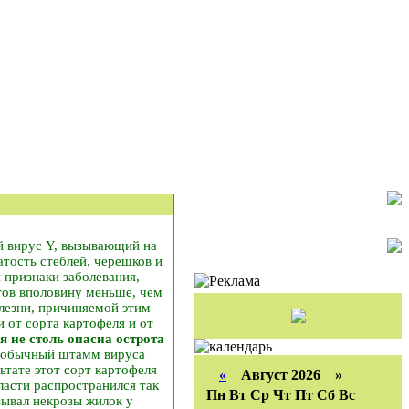
й вирус Y, вызывающий на
атость стеблей, черешков и
 признаки заболевания,
тов вполовину меньше, чем
лезни, причиняемой этим
и от сорта картофеля и от
я не столь опасна острота
й обычный штамм вируса
ьтате этот сорт картофеля
«
Август 2026 »
ласти распространился так
Пн
Вт
Ср
Чт
Пт
Сб
Вс
зывал некрозы жилок у