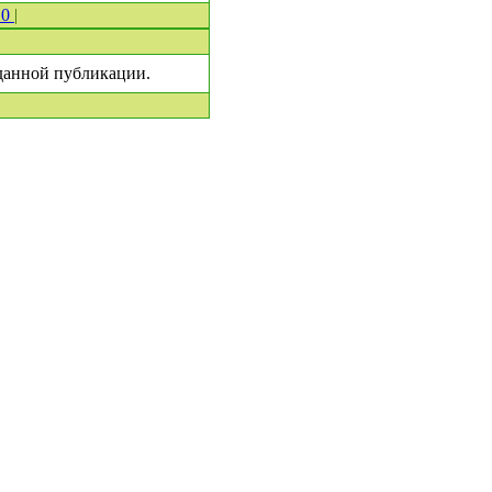
 0
|
 данной публикации.