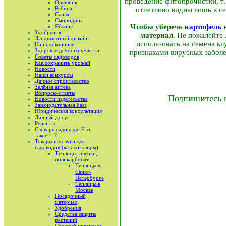
проведение фитопрочистки, т.
Орешник
Рябина
отчетливо видны лишь в се
Слива
Смородина
Чтобы уберечь
картофель
н
Яблоня
Удобрения
материал.
Не пожалейте д
Ландшафтный дизайн
использовать на семена кл
На подоконнике
Здоровье дачного участка
признаками вирусных заболева
Советы садоводов
Как сохранить урожай
Новости
Наши конкурсы
Дачное строительство
Зелёная аптека
Вопросы-ответы
Подпишитесь 
Новости издательства
Законодательная база
Юридическая консультация
Дачный досуг
Рецепты
Словарь садовода. Что
такое… ?
Товары и услуги для
садоводов (каталог фирм)
Теплицы, пленки,
поликарбонат
Теплицы в
Санкт-
Петербурге
Теплицы в
Москве
Посадочный
материал
Удобрения
Средства защиты
растений