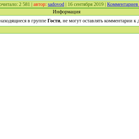
рочитало: 2 581 |
автор:
sadovod
| 16 сентября 2019 |
Комментариев
Информация
находящиеся в группе
Гости
, не могут оставлять комментарии к