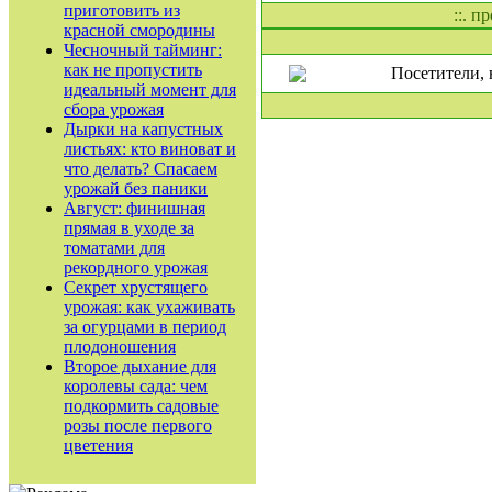
приготовить из
::. п
красной смородины
Чесночный тайминг:
как не пропустить
Посетители, 
идеальный момент для
сбора урожая
Дырки на капустных
листьях: кто виноват и
что делать? Спасаем
урожай без паники
Август: финишная
прямая в уходе за
томатами для
рекордного урожая
Секрет хрустящего
урожая: как ухаживать
за огурцами в период
плодоношения
Второе дыхание для
королевы сада: чем
подкормить садовые
розы после первого
цветения