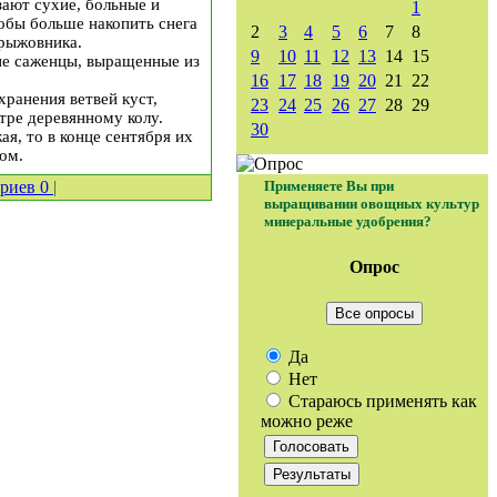
ают сухие, больные и
1
тобы больше накопить снега
2
3
4
5
6
7
8
крыжовника.
9
10
11
12
13
14
15
ие саженцы, выращенные из
16
17
18
19
20
21
22
ранения ветвей куст,
23
24
25
26
27
28
29
тре деревянному колу.
30
я, то в конце сентября их
ом.
ариев
0
|
Применяете Вы при
выращивании овощных культур
минеральные удобрения?
Опрос
Все опросы
Да
Нет
Стараюсь применять как
можно реже