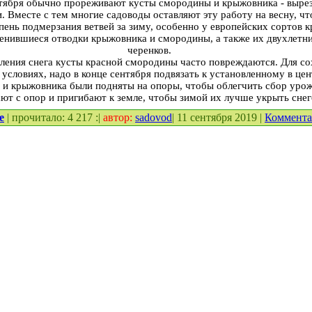
тября обычно прореживают кусты смородины и крыжовника - вырез
. Вместе с тем многие садоводы оставляют эту работу на весну, ч
пень подмерзания ветвей за зиму, особенно у европейских сортов 
енившиеся отводки крыжовника и смородины, а также их двухлетн
черенков.
ления снега кусты красной смородины часто повреждаются. Для сох
условиях, надо в конце сентября подвязать к установленному в цен
 и крыжовника были подняты на опоры, чтобы облегчить сбор урожа
ют с опор и пригибают к земле, чтобы зимой их лучше укрыть снег
е
| прочитало: 4 217 :|
автор:
sadovod
| 11 сентября 2019 |
Коммент