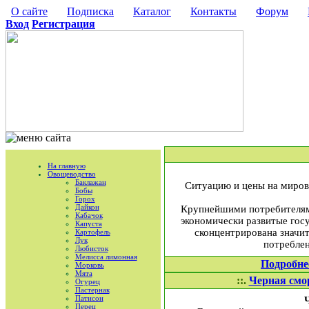
О сайте
Подписка
Каталог
Контакты
Форум
Вход
Регистрация
На главную
Овощеводство
Баклажан
Ситуацию и цены на мирово
Бобы
Горох
Дайкон
Крупнейшими потребителями
Кабачок
экономически развитые гос
Капуста
сконцентрирована значи
Картофель
Лук
потреблен
Любисток
Мелисса лимонная
Подробне
Морковь
Мята
::.
Черная смор
Огурец
Пастернак
Патисон
Перец