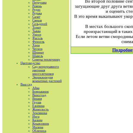
Во второй половине сен
Петрушка
загущающие друг друга ветви
Ревень
Редис
и оценить сте
Редька
В это время выкапывают укор
Салат
Свекла
Сельдерей
В местах большого скоп
Томат
Тыква
произрастающий в таких 
Укроп
Если летом ветви смородины
Фасоль
снима
Фенхель
Хрен
Чеснок
Подробне
Шпинат
Шавель
Советы тепличнику
Цветоводство
Сад непрерывного
цветения
многолетников
Энциклопедия
комнатных растений
Ваш сад
Айва
Боярышник
Виноград
Вишня
Груша
Ежевика
Жимолость
Земляника
Ирга
Калина
Крыжовник
Малина
Облепиха