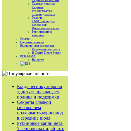
Садовый инвентарь
Садовая техника
Садовое
строительство
Товары для быта
Услуги
СМИ, сайты для
садоводов
Интернет магазины
Регистрация в
каталоге
Ссылки
Видеоматериалы
Выставки для садоводов
Календарь выставок
В Санкт-Петербурге
РЕКЛАМА
На сайте
RSS
Когда чесноку пора на
«диету»: прекращаем
поливы и подкормки
Секреты сладкой
свёклы: чем
подкормить корнеплод
в середине июля
Рубиновые капли лета:
5 гениальных идей, что