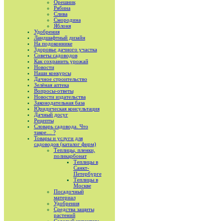
Орешник
Рябина
Слива
Смородина
Яблоня
Удобрения
Ландшафтный дизайн
На подоконнике
Здоровье дачного участка
Советы садоводов
Как сохранить урожай
Новости
Наши конкурсы
Дачное строительство
Зелёная аптека
Вопросы-ответы
Новости издательства
Законодательная база
Юридическая консультация
Дачный досуг
Рецепты
Словарь садовода. Что
такое… ?
Товары и услуги для
садоводов (каталог фирм)
Теплицы, пленки,
поликарбонат
Теплицы в
Санкт-
Петербурге
Теплицы в
Москве
Посадочный
материал
Удобрения
Средства защиты
растений