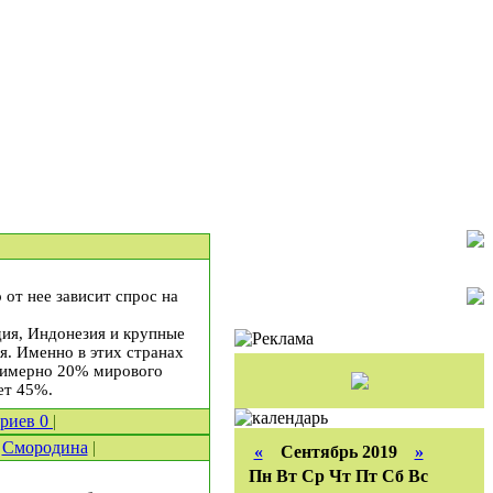
от нее зависит спрос на
ия, Индонезия и крупные
я. Именно в этих странах
примерно 20% мирового
ет 45%.
ариев
0
|
/
Смородина
|
«
Сентябрь 2019
»
Пн
Вт
Ср
Чт
Пт
Сб
Вс