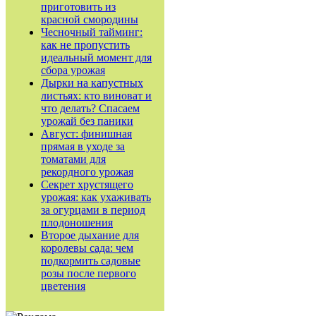
приготовить из
красной смородины
Чесночный тайминг:
как не пропустить
идеальный момент для
сбора урожая
Дырки на капустных
листьях: кто виноват и
что делать? Спасаем
урожай без паники
Август: финишная
прямая в уходе за
томатами для
рекордного урожая
Секрет хрустящего
урожая: как ухаживать
за огурцами в период
плодоношения
Второе дыхание для
королевы сада: чем
подкормить садовые
розы после первого
цветения