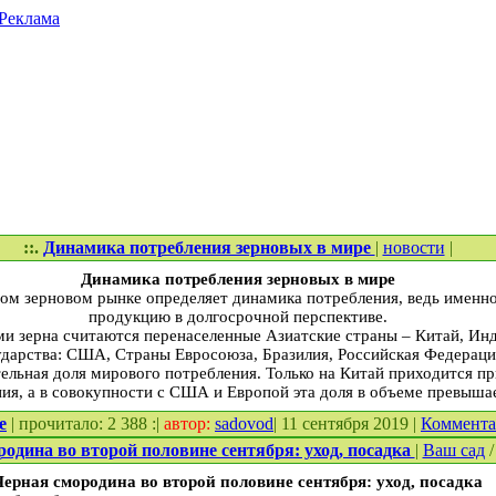
Реклама
::.
Динамика потребления зерновых в мире
|
новости
|
Динамика потребления зерновых в мире
м зерновом рынке определяет динамика потребления, ведь именно 
продукцию в долгосрочной перспективе.
 зерна считаются перенаселенные Азиатские страны – Китай, Инд
ударства: США, Страны Евросоюза, Бразилия, Российская Федераци
тельная доля мирового потребления. Только на Китай приходится 
ия, а в совокупности с США и Европой эта доля в объеме превыша
е
| прочитало: 2 388 :|
автор:
sadovod
| 11 сентября 2019 |
Коммент
одина во второй половине сентября: уход, посадка
|
Ваш сад
Черная смородина во второй половине сентября: уход, посадка