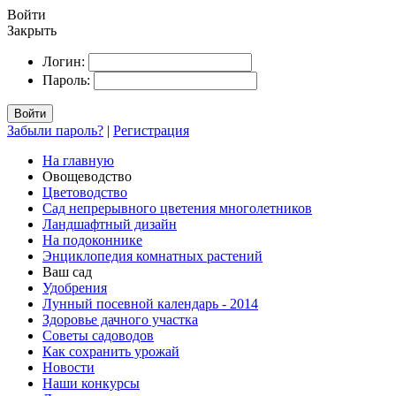
Войти
Закрыть
Логин:
Пароль:
Войти
Забыли пароль?
|
Регистрация
На главную
Овощеводство
Цветоводство
Сад непрерывного цветения многолетников
Ландшафтный дизайн
На подоконнике
Энциклопедия комнатных растений
Ваш сад
Удобрения
Лунный посевной календарь - 2014
Здоровье дачного участка
Советы садоводов
Как сохранить урожай
Новости
Наши конкурсы