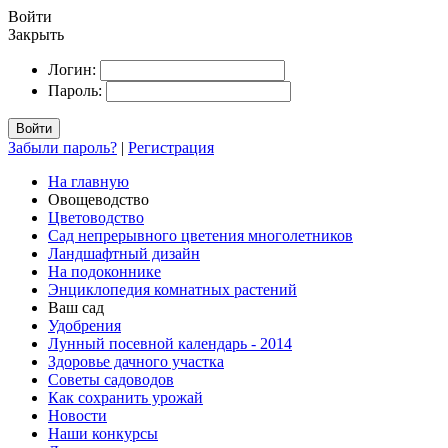
Войти
Закрыть
Логин:
Пароль:
Войти
Забыли пароль?
|
Регистрация
На главную
Овощеводство
Цветоводство
Сад непрерывного цветения многолетников
Ландшафтный дизайн
На подоконнике
Энциклопедия комнатных растений
Ваш сад
Удобрения
Лунный посевной календарь - 2014
Здоровье дачного участка
Советы садоводов
Как сохранить урожай
Новости
Наши конкурсы