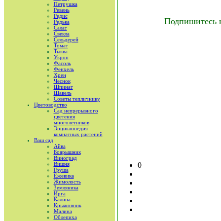
Петрушка
Ревень
Редис
Подпишитесь 
Редька
Салат
Свекла
Сельдерей
Томат
Тыква
Укроп
Фасоль
Фенхель
Хрен
Чеснок
Шпинат
Шавель
Советы тепличнику
Цветоводство
Сад непрерывного
цветения
многолетников
Энциклопедия
комнатных растений
Ваш сад
Айва
Боярышник
Виноград
Вишня
0
Груша
Ежевика
Жимолость
Земляника
Ирга
Калина
Крыжовник
Малина
Облепиха