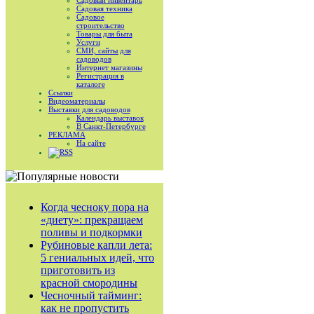
Садовый инвентарь
Садовая техника
Садовое
строительство
Товары для быта
Услуги
СМИ, сайты для
садоводов
Интернет магазины
Регистрация в
каталоге
Ссылки
Видеоматериалы
Выставки для садоводов
Календарь выставок
В Санкт-Петербурге
РЕКЛАМА
На сайте
RSS
Когда чесноку пора на
«диету»: прекращаем
поливы и подкормки
Рубиновые капли лета:
5 гениальных идей, что
приготовить из
красной смородины
Чесночный тайминг:
как не пропустить