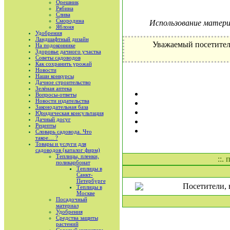
Орешник
Рябина
Слива
Смородина
Использование материа
Яблоня
Удобрения
Ландшафтный дизайн
Уважаемый посетител
На подоконнике
Здоровье дачного участка
Советы садоводов
Как сохранить урожай
Новости
Наши конкурсы
Дачное строительство
Зелёная аптека
Вопросы-ответы
Новости издательства
Законодательная база
Юридическая консультация
Дачный досуг
Рецепты
Словарь садовода. Что
такое… ?
Товары и услуги для
садоводов (каталог фирм)
Теплицы, пленки,
::.
поликарбонат
Теплицы в
Санкт-
Петербурге
Посетители, 
Теплицы в
Москве
Посадочный
материал
Удобрения
Средства защиты
растений