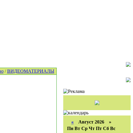
во
/
ВИДЕОМАТЕРИАЛЫ
«
Август 2026 »
Пн
Вт
Ср
Чт
Пт
Сб
Вс