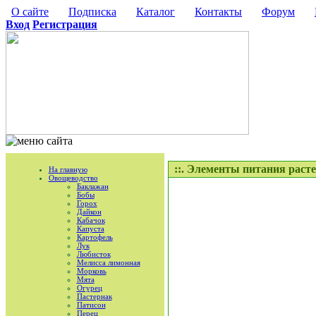
О сайте
Подписка
Каталог
Контакты
Форум
Вход
Регистрация
::. Элементы питания раст
На главную
Овощеводство
Баклажан
Бобы
Горох
Дайкон
Кабачок
Капуста
Картофель
Лук
Любисток
Мелисса лимонная
Морковь
Мята
Огурец
Пастернак
Патисон
Перец