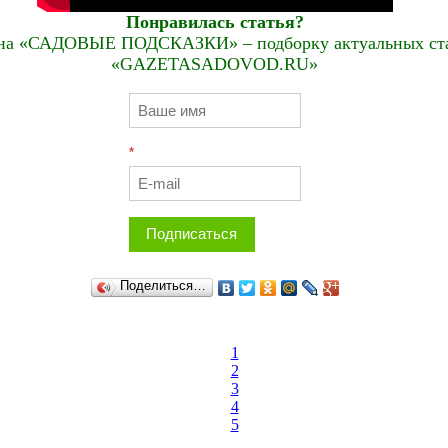
Понравилась статья?
на «САДОВЫЕ ПОДСКАЗКИ» – подборку актуальных стат
«GAZETASADOVOD.RU»
*
Подписаться
Поделиться…
1
2
3
4
5