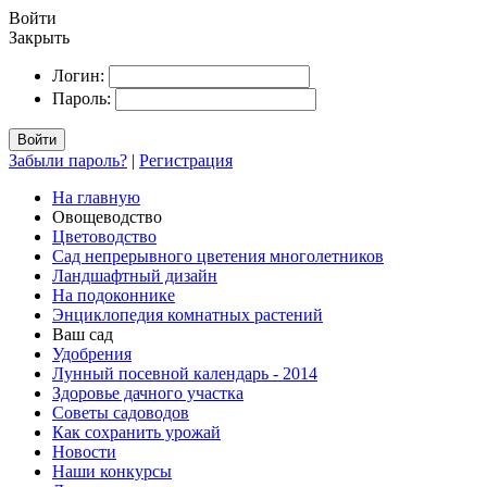
Войти
Закрыть
Логин:
Пароль:
Войти
Забыли пароль?
|
Регистрация
На главную
Овощеводство
Цветоводство
Сад непрерывного цветения многолетников
Ландшафтный дизайн
На подоконнике
Энциклопедия комнатных растений
Ваш сад
Удобрения
Лунный посевной календарь - 2014
Здоровье дачного участка
Советы садоводов
Как сохранить урожай
Новости
Наши конкурсы