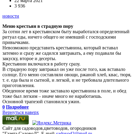
22 марта 2021
3 936
новости
Меню крестьян в страдную пору
За сотни лет в крестьянском быту выработался определенный
ритуал еды, ничего общего не имевший с господскими
привычками.
Невозможно представить крестьянина, который вставал
затемно и сразу же садился завтракать, а ему подавали бы
закуску, второе и десерты.
Крестьянин включался в работу сразу.
В страдную пору завтракал он уже после того, как вставало
солнце. Его меню составляли овощи, ржаной хлеб, квас, тюря,
т. е. еда была и сытной, и легкой, и не требовала длительного
приготовления.
Обеденное время тоже заставало крестьянина в поле, и обед
тоже был легким – иначе много не наработаешь.
Основной трапезой становился ужин.
0
Подробнее
Вернуться наверх
Сайт для садоводов,цветоводов, огородников
"Газета СадовоД". E-mail:
sadovod2@mail.ru