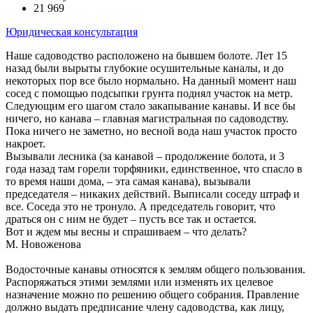
21 969
Юридическая консультация
Наше садоводство расположено на бывшем болоте. Лет 15
назад были вырыты глубокие осушительные каналы, и до
некоторых пор все было нормально. На данный момент наш
сосед с помощью подсыпки грунта поднял участок на метр.
Следующим его шагом стало закапывание канавы. И все бы
ничего, но канава – главная магистральная по садоводству.
Пока ничего не заметно, но весной вода наш участок просто
накроет.
Вызывали лесника (за канавой – продолжение болота, и 3
года назад там горели торфяники, единственное, что спасло в
то время наши дома, – эта самая канава), вызывали
председателя – никаких действий. Выписали соседу штраф и
все. Соседа это не тронуло. А председатель говорит, что
драться он с ним не будет – пусть все так и остается.
Вот и ждем мы весны и спрашиваем – что делать?
М. Новоженова
Водосточные канавы относятся к землям общего пользования.
Распоряжаться этими землями или изменять их целевое
назначение можно по решению общего собрания. Правление
должно выдать предписание члену садоводства, как лицу,