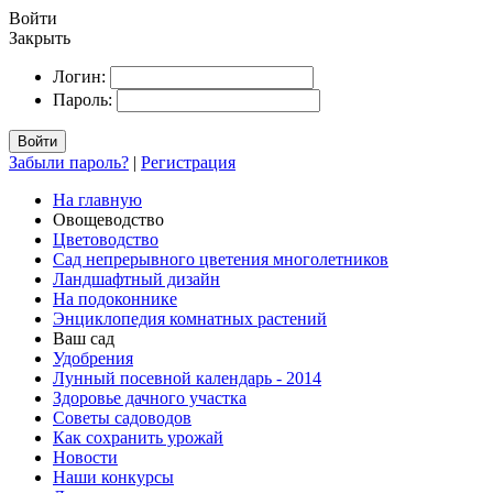
Войти
Закрыть
Логин:
Пароль:
Войти
Забыли пароль?
|
Регистрация
На главную
Овощеводство
Цветоводство
Сад непрерывного цветения многолетников
Ландшафтный дизайн
На подоконнике
Энциклопедия комнатных растений
Ваш сад
Удобрения
Лунный посевной календарь - 2014
Здоровье дачного участка
Советы садоводов
Как сохранить урожай
Новости
Наши конкурсы