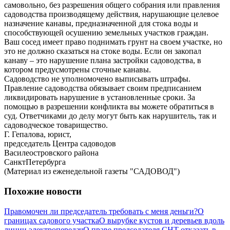
самовольно, без разрешения общего собрания или правления
садоводства производящему действия, нарушающие целевое
назначение канавы, предназначенной для стока воды и
способствующей осушению земельных участков граждан.
Ваш сосед имеет право поднимать грунт на своем участке, но
это не должно сказаться на стоке воды. Если он закопал
канаву – это нарушение плана застройки садоводства, в
котором предусмотрены сточные канавы.
Садоводство не уполномочено выписывать штрафы.
Правление садоводства обязывает своим предписанием
ликвидировать нарушение в установленные сроки. За
помощью в разрешении конфликта вы можете обратиться в
суд. Ответчиками до делу могут быть как нарушитель, так и
садоводческое товарищество.
Г. Гепалова, юрист,
председатель Центра садоводов
Василеостровского района
СанктПетербурга
(Материал из еженедельной газеты "САДОВОД")
Похожие новости
Правомочен ли председатель требовать с меня деньги?
О
границах садового участка
О вырубке кустов и деревьев вдоль
линии электропередач
О праве председателя СНТ отказать в