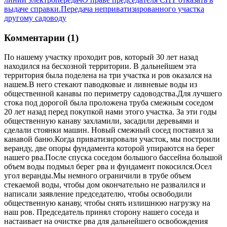
выдаче справки.
Передача неприватизированного участка
другому садоводу
Комментарии (1)
По нашему участку проходит ров, который 30 лет назад
находился на бесхозной территории. В дальнейшем эта
территория была поделена на три участка и ров оказался на
нашем.В него стекают паводковые и ливневые воды из
общественной канавы по периметру садоводства.Для лучшего
стока под дорогой была проложена труба смежным соседом
20 лет назад перед покупкой нами этого участка. За эти годы
общественную канаву захламили, засадили деревьями и
сделали стоянки машин. Новый смежный сосед поставил за
канавой баню.Когда приватизировали участок, мы построили
веранду, две опоры фундамента которой упираются на берег
нашего рва.После спуска соседом большого бассейна большой
объем воды подмыл берег рва и фундамент покосился.Осел
угол веранды.Мы немного ограничили в трубе объем
стекаемой воды, чтобы дом окончательно не развалился и
написали заявление председателю, чтобы освободили
общественную канаву, чтобы снять излишнюю нагрузку на
наш ров. Председатель принял сторону нашего соседа и
настаивает на очистке рва для дальнейшего освобождения