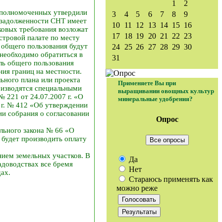
1
2
 уполномоченных утвердили
3
4
5
6
7
8
9
и задолженности СНТ имеет
10
11
12
13
14
15
16
ковых требования возложат
17
18
19
20
21
22
23
стровой палате по месту
 общего пользования будут
24
25
26
27
28
29
30
необходимо обратиться в
31
ль общего пользования
ния границ на местности.
ьного плана или проекта
Применяете Вы при
оизводятся специальными
выращивании овощных культур
 221 от 24.07.2007 г. «О
минеральные удобрения?
 г. № 412 «Об утверждении
и собрания о согласовании
Опрос
ального закона № 66 «О
будет производить оплату
Все опросы
нием земельных участков. В
Да
адоводствах все бремя
Нет
ах.
Стараюсь применять как
можно реже