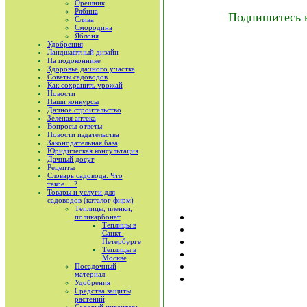
Орешник
Рябина
Подпишитесь 
Слива
Смородина
Яблоня
Удобрения
Ландшафтный дизайн
На подоконнике
Здоровье дачного участка
Советы садоводов
Как сохранить урожай
Новости
Наши конкурсы
Дачное строительство
Зелёная аптека
Вопросы-ответы
Новости издательства
Законодательная база
Юридическая консультация
Дачный досуг
Рецепты
Словарь садовода. Что
такое… ?
Товары и услуги для
садоводов (каталог фирм)
Теплицы, пленки,
поликарбонат
Теплицы в
Санкт-
Петербурге
Теплицы в
Москве
Посадочный
материал
Удобрения
Средства защиты
растений