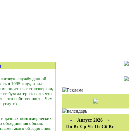
я
алоговую службу данной
сь в 1995 году, когда
роме оплаты электроэнергии,
тве бухгалтер сказала, что
ля – это собственность. Чем
е услуги?
их и дачных некоммерческих
«
Август 2026 »
о объединения обязан:
Пн
Вт
Ср
Чт
Пт
Сб
Вс
тавом такого объединения,