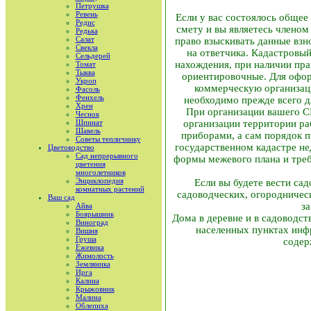
Петрушка
Ревень
Если у вас состоялось обще
Редис
смету и вы являетесь членом
Редька
Салат
право взыскивать данные взн
Свекла
на ответчика. Кадастровый
Сельдерей
нахождения, при наличии пра
Томат
Тыква
ориентировочные. Для офор
Укроп
коммерческую организаци
Фасоль
Фенхель
необходимо прежде всего д
Хрен
При организации вашего С
Чеснок
Шпинат
организации территории ра
Шавель
приборами, а сам порядок 
Советы тепличнику
государственном кадастре н
Цветоводство
Сад непрерывного
формы межевого плана и треб
цветения
многолетников
Энциклопедия
Если вы будете вести са
комнатных растений
садоводческих, огородничес
Ваш сад
з
Айва
Боярышник
Дома в деревне и в садоводст
Виноград
населенных пунктах инф
Вишня
Груша
содер
Ежевика
Жимолость
Земляника
Ирга
Калина
Крыжовник
Малина
Облепиха