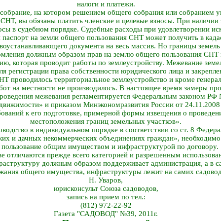
налоги и платежи.
е собрание, на котором решением общего собрания или собранием
 СНТ, вы обязаны платить членские и целевые взносы. При наличи
осы в судебном порядке. Судебные расходы при удовлетворении ис
 паспорт на земли общего пользования СНТ может получить в када
воустанавливающего документа на весь массив. Но границы земель
мления должным образом прав на землю общего пользования СНТ 
ю, которая проводит работы по землеустройству. Межевание земе
ля регистрации права собственности юридического лица и закрепле
НТ проводилось территориальное землеустройство и кроме генерал
бот на местности не производилось. В настоящее время замеры пр
проведения межевания регламентируется Федеральным законом РФ №
едвижимости» и приказом Минэкономразвития России от 24.11.2008
ований к его подготовке, примерной формы извещения о проведени
местоположения границ земельных участков».
доводство в индивидуальном порядке в соответствии со ст. 8 Федер
ких и дачных некоммерческих объединениях граждан», необходимо 
а пользование общим имуществом и инфраструктурой по договору.
ве отличаются прежде всего категорией и разрешенным использова
раструктуру должным образом поддерживает администрация, а в с
жания общего имущества, инфраструктуры лежит на самих садовод
Н. Уваров,
юрисконсульт Союза садоводов,
запись на прием по тел.:
(812) 972-22-92
Газета "САДОВОД" №39, 2011г.