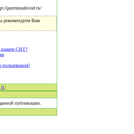
//gazetasadovod.ru/
Мы рекомендуем Вам
 в нашем СНТ?
ам
 пользования?
 0
|
 данной публикации.