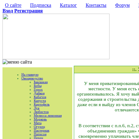
О сайте
Подписка
Каталог
Контакты
Форум
Вход
Регистрация
::
На главную
Овощеводство
Баклажан
У меня приватизированный
Бобы
местности. У меня есть 
Горох
Дайкон
организовывалось. Я хочу вый
Кабачок
содержания и строительства д
Капуста
даже если я выйду из членов 
Картофель
Лук
отличаются 
Любисток
Мелисса лимонная
Морковь
Мята
В соответствии с п.п.6, п.2
Огурец
Пастернак
объединениях граждан» ч
Патисон
своевременно уплачивать чл
Перец