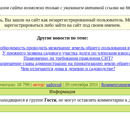
лов сайта возможно только с указанием активной ссылки на http:
ь, Вы зашли на сайт как незарегистрированный пользователь. 
зарегистрироваться либо зайти на сайт под своим именем.
Другие новости по теме:
еобходимость проводить межевание земель общего пользования
У прежнего хозяина садового участка долги по членским взнос
Правомерно ли требования правления СНТ?
азрешение главы администрации на приватизацию земли общего
Чем отличаются дома в деревне и садоводстве?
рочитало: 18 799 |
автор:
sadovod
| 29 сентября 2011 |
Комментариев
Информация
находящиеся в группе
Гости
, не могут оставлять комментарии к