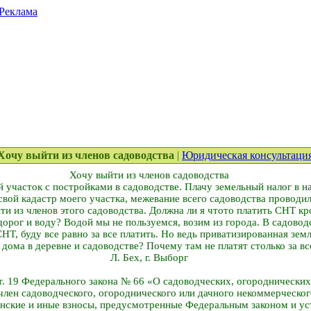
Реклама
. Хочу выйти из членов садоводства
|
Юридическая консультаци
Хочу выйти из членов садоводства
 участок с постройками в садоводстве. Плачу земельный налог в н
свой кадастр моего участка, межевание всего садоводства проводило
ти из членов этого садоводства. Должна ли я что­то платить СНТ к
орог и воду? Водой мы не пользуемся, возим из города. В садоводс
СНТ, буду все равно за все платить. Но ведь приватизированная зем
дома в деревне и садоводстве? Почему там не платят столько за вс
Л. Бех, г. Выборг
, ст. 19 Федерального закона № 66 «О садоводческих, огородническ
лен садоводческого, огороднического или дачного некоммерческог
енские и иные взносы, предусмотренные Федеральным законом и ус