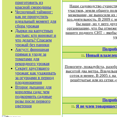
приготовить из
Наше садоводство существуе
красной смородины
участков, земли общего пол
Чесночный тайминг:
межевание, не выносили их в
как не пропустить
хоз.деятельность. В 2009 г.
идеальный момент для
бы наше, но у него др
сбора урожая
организацию, что бы отмежев
Дырки на капустных
нашего родного СНТ – якобы 
листьях: кто виноват и
уч
что делать? Спасаем
урожай без паники
Подроб
Август: финишная
прямая в уходе за
::.
Новый владелец
томатами для
рекордного урожая
Помогите, пожалуйста, разобр
Секрет хрустящего
высотой два метра. Владельц
урожая: как ухаживать
соток и менее. В 2005 г. 
за огурцами в период
решётчатые или из сетки 
плодоношения
Второе дыхание для
королевы сада: чем
подкормить садовые
Подроб
розы после первого
цветения
::.
Я не член товарищес