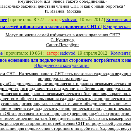
имуществом для членов такого объединения.»
Насколько законны действия членов СНТ и как с ними бороться?
И. Иванов, Москва
нее
| прочитало: 8 727 :|
автор:
sadovod
| 10 мая 2012 |
Комментар
ны семей избираться в члены правления СНТ?
|
Юридическая 
Могут ли члены семей избираться в члены правления СНТ?
С. Кузнецов,
Санкт-Петербург
ее
| прочитало: 10 864 :|
автор:
sadovod
| 19 апреля 2012 |
Коммента
ное основание для подключения стороннего потребителя к 
Юридическая консультация
|
ем СНТ . На землях нашего СНТ есть несколько садоводов ведущих
индивидуальном порядке.
ну «О садоводческих, огороднических и дачных некоммерческих об
адоводство, огородничество или дачное хозяйство в индивидуально
однического или дачного некоммерческого объединения, вправе пол
ществом общего пользования садоводческого, огороднического ил
 условиях договоров, заключенных с таким объединением в письме
нием членов садоводческого, огороднического или дачного неком
 «Об энергетике» относит продажу (перепродажу) электроэнергии
е имеет лицензии на такой вид деятельности. Заключать коммерчес
ектроэнергии сторонним потребителям СНТ по роду своей деятельн
снование для подключения стороннего потребителя (садовода, веду