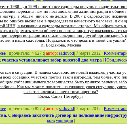
т с 1988 г., в 1999 г. почти все садоводы получили свидетельство 
ьзования переданы нам по постановлению администрации в общее п
 натуру, в общем, ничего не делали. В 2007 г. садоводство исключи
 мы по ошибке выбираем в председатели нечестного человека, и он о
угой ИНН, а название и садоводы остались старые. Мы обратились 
ать и оформить земли общего пользования, и тут оказалось, что м
при перерегистрации мы стали совершенно другой организацией, но
астки и наши садоводы. Подскажите, что делать в такой ситуации?
И. Богданова, Москва
нее
| прочитало: 4 627 :|
автор:
sadovod
| 7 марта 2012 |
Комментар
 участка устанавливает забор высотой два метра
|
Юридическ
аться в ситуации. В нашем садоводстве новый владелец участка у
ы всех соседних участков против такой изгороди, тем более, что п
на общем собрании нашего товарищества было принято решение забо
«рабица». Как мы можем повлиять на сложившуюся ситуацию, учиты
является членом нашего товарищества?
Елена, Санкт-Петербург
нее
| прочитало: 6 857 :|
автор:
sadovod
| 7 марта 2012 |
Комментар
тва. Собираюсь заключить договор на пользование инфрастр
консультация
|