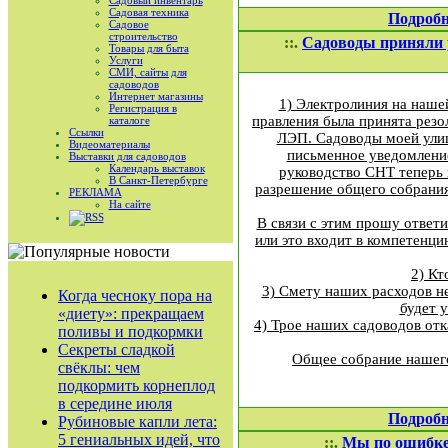
Садовый инвентарь
Садовая техника
Подробн
Садовое
строительство
::.
Садоводы приняли 
Товары для быта
Услуги
СМИ, сайты для
садоводов
Интернет магазины
1) Электролиния на наше
Регистрация в
правления была принята резо
каталоге
Ссылки
ЛЭП. Садоводы моей улиц
Видеоматериалы
письменное уведомление
Выставки для садоводов
Календарь выставок
руководство СНТ теперь н
В Санкт-Петербурге
разрешение общего собрания
РЕКЛАМА
На сайте
RSS
В связи с этим прошу ответ
или это входит в компетенц
2) Кт
3) Смету наших расходов н
Когда чесноку пора на
будет 
«диету»: прекращаем
4) Трое наших садоводов отк
поливы и подкормки
Секреты сладкой
Общее собрание нашего
свёклы: чем
подкормить корнеплод
в середине июля
Подробн
Рубиновые капли лета:
5 гениальных идей, что
::.
Мы по ошибке 