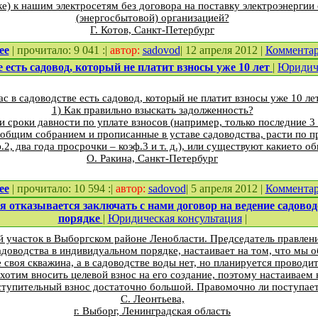
е) к нашим электросетям без договора на поставку электроэнерги
(энергосбытовой) организацией?
Г. Котов, Санкт-Петербург
ее
| прочитало: 9 041 :|
автор:
sadovod
| 12 апреля 2012 |
Коммента
е есть садовод, который не платит взносы уже 10 лет
|
Юридиче
ас в садоводстве есть садовод, который не платит взносы уже 10 лет
1) Как правильно взыскать задолженность?
ли сроки давности по уплате взносов (например, только последние 3 
 общим собранием и прописанные в уставе садоводства, расти по 
.2, два года просрочки – коэф.3 и т. д.), или существуют какие­то 
О. Ракина, Санкт-Петербург
ее
| прочитало: 10 594 :|
автор:
sadovod
| 5 апреля 2012 |
Коммента
я отказывается заключать с нами договор на ведение садово
порядке
|
Юридическая консультация
|
й участок в Выборгском районе Ленобласти. Председатель правлени
адоводства в индивидуальном порядке, настаивает на том, что мы о
е своя скважина, а в садоводстве воды нет, но планируется провод
 хотим вносить целевой взнос на его создание, поэтому настаиваем 
тупительный взнос достаточно большой. Правомочно ли поступает
С. Леонтьева,
г. Выборг, Ленинградская область