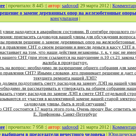
ее
| прочитало: 8 445 :|
автор:
sadovod
| 29 марта 2012 |
Комментар
решение о замене деревянных опор на железобетонные опо
консультация
|
й улице находится в аварийном состоянии. В сентябре прошлого го
люция: пригласить садоводов нашей улицы для обсуждения вопроса
ы приняли решение о замене деревянных опор на железобетонные
 в правление СНТ о своем решении и внесли деньги в кассу СНТ в 
астаивает на том, что наши действия незаконны, т. к. у нас не име
 нашего СНТ (при этом ссылаются на нарушение п.10 ст.21 закона 
жалоба в прокуратуру.
ить на вопрос: необходимо ли разрешение общего собрания для за
ию правления СНТ? Иными словами, кто принимает решение и дает 
текущего ремонта нашей ЛЭП?
о должен подготовить смету расходов на замену ЛЭП на нашей ули
еобходимо ли рассматривать и утверждать на общем собрании наш
указать сумму расходов по замене ЛЭП в смете СНТ отдельной стр
азываются от участия в коллективной замене нашей старой электро
садоводам улицы, быть в этой ситуации?
 СНТ состоится 17 марта этого года. Очень прошу Вас ответить м
Е. Трифонова, Санкт-Петербург
ее
| прочитало: 7 958 :|
автор:
sadovod
| 21 марта 2012 |
Комментар
выбираем в председатели нечестного человека
|
Юридическая