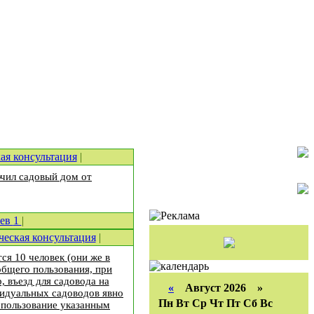
я консультация
|
ючил садовый дом от
иев
1
|
еская консультация
|
я 10 человек (они же в
общего пользования, при
 въезд для садовода на
«
Август 2026 »
видуальных садоводов явно
Пн
Вт
Ср
Чт
Пт
Сб
Вс
 пользование указанным