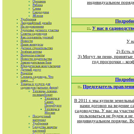
Орешник
индивидуальном порядк
Рябина
Слива
Смородина
Яблоня
Удобрения
Подробн
Ландшафтный дизайн
На подоконнике
::.
У нас в садоводств
Здоровье дачного участка
Советы садоводов
Как сохранить урожай
У н
Новости
Наши конкурсы
Дачное строительство
2) Есть 
Зелёная аптека
Вопросы-ответы
3) Могут ли пени, принятые
Новости издательства
год просрочки – коэф
Законодательная база
Юридическая консультация
Дачный досуг
Рецепты
Словарь садовода. Что
Подробн
такое… ?
Товары и услуги для
::.
Председатель правлени
садоводов (каталог фирм)
Теплицы, пленки,
поликарбонат
Теплицы в
В 2011 г. мы купили земельны
Санкт-
нами договор на ведение с
Петербурге
Теплицы в
садоводства. У нас на участк
Москве
пользоваться не будем и не
Посадочный
материал
индивидуальном порядке. Вс
Удобрения
Средства защиты
растений