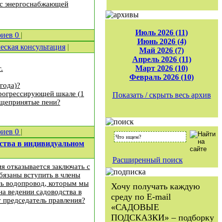
и с энергоснабжающей
Июль 2026 (11)
риев
0
|
Июнь 2026 (4)
ская консультация
|
Май 2026 (7)
Апрель 2026 (11)
Март 2026 (10)
.
Февраль 2026 (10)
года)?
прогрессирующей шкале (1
Показать / скрыть весь архив
общепринятые пени?
риев
0
|
дства в индивидуальном
Расширенный поиск
я отказывается заключать с
бязаны вступить в члены
ить водопровод, которым мы
Хочу получать каждую
на ведении садоводства в
среду по E-mail
 председатель правления?
«САДОВЫЕ
ПОДСКАЗКИ» – подборку