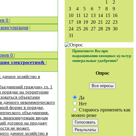
1
2
3
4
5
6
7
8
9
10
11
12
13
14
15
16
иев
0
|
17
18
19
20
21
22
23
консультация
|
24
25
26
27
28
29
30
31
Применяете Вы при
риев
0
|
выращивании овощных культур
минеральные удобрения?
нашим электросетям&
|
Опрос
 дачное хозяйство в
Все опросы
ъединений граждан» гл. 1
м порядке на территории
ьзоваться объектами
Да
и дачного некоммерческого
Нет
нной форме в порядке,
Стараюсь применять как
мерческого объединения.
можно реже
 к лицензируемым видам
кий договор на продажу
ости не может.
щего дачное хозяйство в