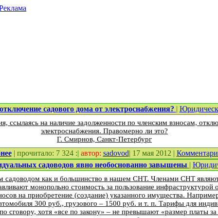
Реклама
отключение садового дома от электроснабжения?
|
Юридическа
ия, ссылаясь на наличие задолженности по членским взносам, откл
электроснабжения. Правомерно ли это?
Г. Смирнов, Санкт-Петербург
нее
| прочитало: 7 324 :|
автор:
sadovod
| 17 мая 2012 |
Комментар
дуальных садоводов явно необоснованно завышены
|
Юридич
 садоводом как и большинство в нашем СНТ. Членами СНТ являютс
навливают монопольно стоимость за пользование инфраструктурой 
носов на приобретение (создание) указанного имущества. Например,
томобиля 300 руб., грузового – 1500 руб. и т. п. Тарифы для инди
о сговору, хотя «все по закону» – не превышают «размер платы за