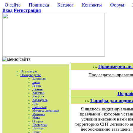
О сайте
Подписка
Каталог
Контакты
Форум
Вход
Регистрация
::.
Правомерно ли 
На главную
Председатель правлен
Овощеводство
Баклажан
Бобы
Горох
Дайкон
Кабачок
Подроб
Капуста
Картофель
::.
Тарифы для индиви
Лук
Любисток
Я являюсь индивидуальным
Мелисса лимонная
правлении), которые уста
Морковь
Мята
условии внесения нами вз
Огурец
территорию СНТ легкового ав
Пастернак
Патисон
необоснованно завышены п
Перец