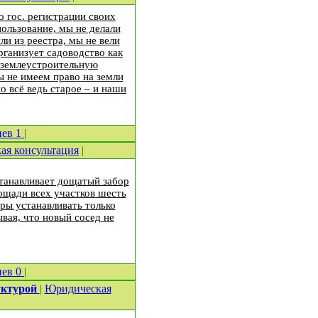
о гос. регистрации своих
ользование, мы не делали
ли из реестра, мы не вели
рганизует садоводство как
в землеустроительную
ы не имеем право на земли
 всё ведь старое – и наши
иев
1
|
ая консультация
|
станавливает дощатый забор
лощади всех участков шесть
ры устанавливать только
вая, что новый сосед не
иев
0
|
уктурой
|
Юридическая