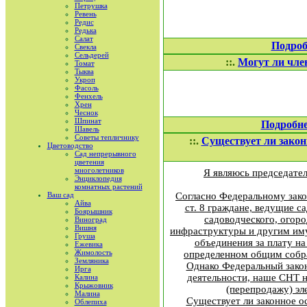
Петрушка
Ревень
Редис
Редька
Салат
Подроб
Свекла
Сельдерей
::.
Могут ли чле
Томат
Тыква
Укроп
Фасоль
Фенхель
Хрен
Чеснок
Шпинат
Подробн
Шавель
Советы тепличнику
::.
Существует ли закон
Цветоводство
Сад непрерывного
цветения
многолетников
Я являюсь председател
Энциклопедия
комнатных растений
Ваш сад
Согласно Федеральному зако
Айва
ст. 8 граждане, ведущие с
Боярышник
садоводческого, огор
Виноград
Вишня
инфраструктуры и другим иму
Груша
объединения за плату на
Ежевика
Жимолость
определенном общим собра
Земляника
Однако Федеральный закон
Ирга
деятельности, наше СНТ н
Калина
Крыжовник
(перепродажу) эл
Малина
Существует ли законное о
Облепиха