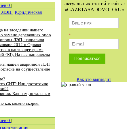
актуальных статей с сайта:
иев
0
|
«GAZETASADOVOD.RU»
ры ЛЭП
|
Юридическая
да на заседании нашего
 о замене деревянных опор
*
 опоры ЛЭП, направили
январе 2012 г. Однако
ется в настоящее время
66-ФЗ). На нас направлена
Подписаться
мены нашей аварийной ЛЭП
согласие на осуществление
це?
Как это выглядит
его СНТ? Или достаточно
окой?
линии. Как нам, остальным
не как можно скорее.
иев
0
|
 консультация
|