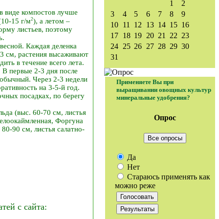
1
2
в виде компостов лучше
3
4
5
6
7
8
9
2
10-15 г/м
), а летом –
10
11
12
13
14
15
16
орму листьев, поэтому
17
18
19
20
21
22
23
ь.
весной. Каждая деленка
24
25
26
27
28
29
30
-3 см, растения высаживают
31
ить в течение всего лета.
В первые 2-3 дня после
 обычный. Через 2-3 недели
Применяете Вы при
ративность на 3-5-й год.
выращивании овощных культур
чных посадках, по берегу
минеральные удобрения?
да (выс. 60-70 см, листья
Опрос
 белоокаймленная, Форгуна
 80-90 см, листья салатно-
Все опросы
Да
Нет
Стараюсь применять как
можно реже
ей с сайта: