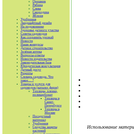
Орешник
Рябина
Слива
Смородина
Яблоня
Удобрения
Ландшафтный дизайн
На подоконнике
Здоровье дачного участка
Советы садоводов
Как сохранить урожай
Новости
Наши конкурсы
Дачное строительство
Зелёная аптека
Вопросы-ответы
Новости издательства
Законодательная база
Юридическая консультация
Дачный досуг
Рецепты
Словарь садовода. Что
такое… ?
Товары и услуги для
садоводов (каталог фирм)
Теплицы, пленки,
поликарбонат
Теплицы в
Санкт-
Петербурге
Теплицы в
Москве
Посадочный
материал
Удобрения
Использование материа
Средства защиты
растений