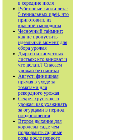
в середине июля
Рубиновые капли лета:
5 гениальных идей, что
приготовить из
красной смородины
Чесночный тайминг:
как не пропустить
идеальный момент для
сбора урожая
Дырки на капустных
листьях: кто виноват и
что делать? Спасаем
урожай без паники
Август: финишная
прямая в уходе за
томатами для
рекордного урожая
Секрет хрустящего
урожая: как ухаживать
за огурцами в период
плодоношения
Второе дыхание для
королевы сада: чем
подкормить садовые
розы после первого