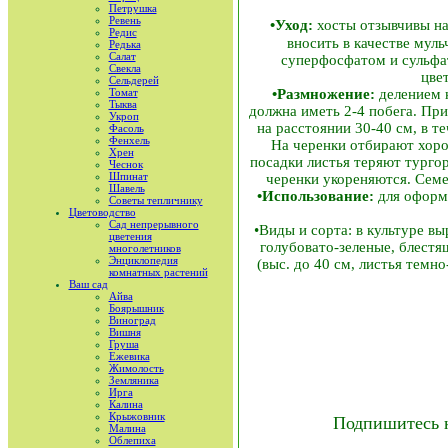
Петрушка
Ревень
•Уход:
хосты отзывчивы на
Редис
вносить в качестве муль
Редька
Салат
суперфосфатом и сульфат
Свекла
цве
Сельдерей
•Размножение:
делением к
Томат
Тыква
должна иметь 2-4 побега. При
Укроп
на расстоянии 30-40 см, в т
Фасоль
Фенхель
На черенки отбирают хоро
Хрен
посадки листья теряют тургор
Чеснок
Шпинат
черенки укореняются. Семе
Шавель
•Использование:
для оформл
Советы тепличнику
Цветоводство
Сад непрерывного
•Виды и сорта: в культуре в
цветения
голубовато-зеленые, блестящ
многолетников
Энциклопедия
(выс. до 40 см, листья темно
комнатных растений
Ваш сад
Айва
Боярышник
Виноград
Вишня
Груша
Ежевика
Жимолость
Земляника
Ирга
Калина
Крыжовник
Подпишитесь 
Малина
Облепиха