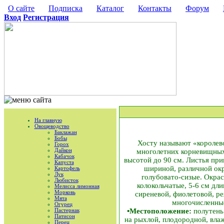
О сайте
Подписка
Каталог
Контакты
Форум
Вход
Регистрация
На главную
Овощеводство
Баклажан
Бобы
Хосту называют «королево
Горох
Дайкон
многолетних корневищных 
Кабачок
высотой до 90 см. Листья при
Капуста
шириной, различной окр
Картофель
Лук
голубовато-сизые. Окрас
Любисток
колокольчатые, 5-6 см дл
Мелисса лимонная
Морковь
сиреневой, фиолетовой, ре
Мята
многочисленные
Огурец
Пастернак
•Местоположение:
полутень 
Патисон
на рыхлой, плодородной, вла
Перец