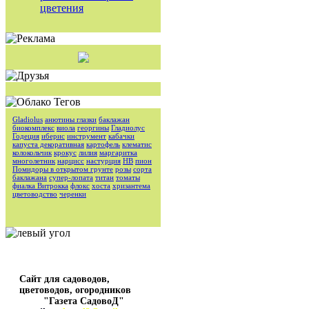
цветения
Gladiolus
анютины глазки
баклажан
биокомплекс
виола
георгины
Гладиолус
Годеция
иберис
инструмент
кабачки
капуста декоративная
картофель
клематис
колокольчик
крокус
лилия
маргаритка
многолетник
нарцисс
настурция
НВ
пион
Помидоры в открытом грунте
розы
сорта
баклажана
супер-лопата
титан
томаты
фиалка Витрокка
флокс
хоста
хризантема
цветоводство
черенки
Сайт для садоводов,
цветоводов, огородников
"Газета СадовоД"