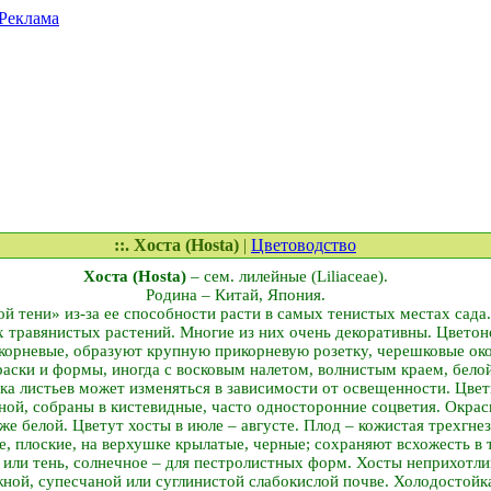
Реклама
::. Хоста (Hosta)
|
Цветоводство
Хоста (Hosta)
– сем. лилейные (Liliaceae).
Родина – Китай, Япония.
й тени» из-за ее способности расти в самых тенистых местах сада.
травянистых растений. Многие из них очень декоративны. Цветон
корневые, образуют крупную прикорневую розетку, черешковые око
аски и формы, иногда с восковым налетом, волнистым краем, белой
ка листьев может изменяться в зависимости от освещенности. Цве
иной, собраны в кистевидные, часто односторонние соцветия. Окрас
же белой. Цветут хосты в июле – августе. Плод – кожистая трехгне
, плоские, на верхушке крылатые, черные; сохраняют всхожесть в 
или тень, солнечное – для пестролистных форм. Хосты неприхотли
жной, супесчаной или суглинистой слабокислой почве. Холодостойк