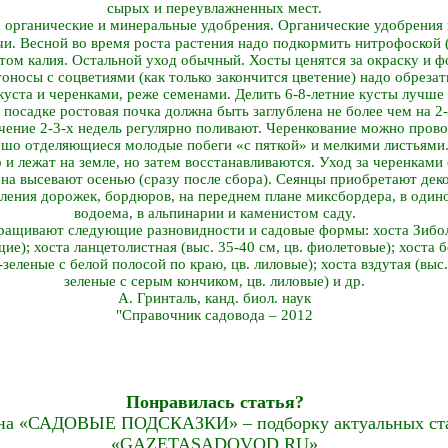
сырых и переувлажненных мест.
 органические и минеральные удобрения. Органические удобрения 
чи. Весной во время роста растения надо подкормить нитрофоской (
ом калия. Остальной уход обычный. Хосты ценятся за окраску и ф
тоносы с соцветиями (как только закончится цветение) надо обрезат
уста и черенками, реже семенами. Делить 6-8-летние кусты лучше 
 посадке ростовая почка должна быть заглублена не более чем на 2
ечение 2-3-х недель регулярно поливают. Черенкование можно провод
шо отделяющиеся молодые побеги «с пяткой» и мелкими листьями. 
 и лежат на земле, но затем восстанавливаются. Уход за черенками
на высевают осенью (сразу после сбора). Сеянцы приобретают деко
ения дорожек, бордюров, на переднем плане миксбордера, в одино
водоема, в альпинарии и каменистом саду.
ыращивают следующие разновидности и садовые формы: хоста Зиболь
ие); хоста ланцетолистная (выс. 35-40 см, цв. фиолетовые); хоста
-зеленые с белой полосой по краю, цв. лиловые); хоста вздутая (выс.
зеленые с серым кончиком, цв. лиловые) и др.
А. Гринталь, канд. биол. наук
"Справочник садовода – 2012
Понравилась статья?
на «САДОВЫЕ ПОДСКАЗКИ» – подборку актуальных стат
«GAZETASADOVOD.RU»