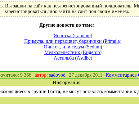
ь, Вы зашли на сайт как незарегистрированный пользователь. 
зарегистрироваться либо зайти на сайт под своим именем.
Другие новости по теме:
Яснотка (Lamium)
Примула, или первоцвет, баранчики (Primula)
Очиток, или седум (Sedum)
Мелколепестник (Erigeron)
Астильба (Astilbe)
прочитало: 9 366 |
автор:
sadovod
| 27 декабря 2011 |
Комментариев
Информация
находящиеся в группе
Гости
, не могут оставлять комментарии к