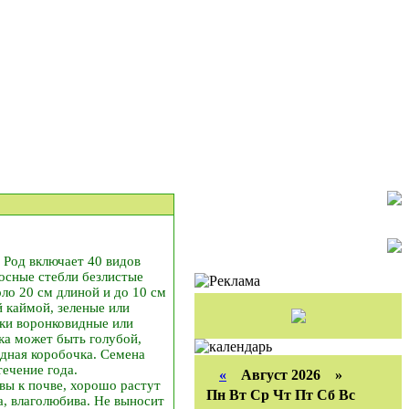
 Род включает 40 видов
осные стебли безлистые
ло 20 см длиной и до 10 см
 каймой, зеленые или
тки воронковидные или
ка может быть голубой,
здная коробочка. Семена
течение года.
«
Август 2026 »
вы к почве, хорошо растут
Пн
Вт
Ср
Чт
Пт
Сб
Вс
а, влаголюбива. Не выносит