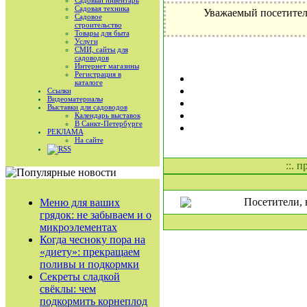
Садовый инвентарь
Садовая техника
Уважаемый посетител
Садовое
строительство
Товары для быта
Услуги
СМИ, сайты для
садоводов
Интернет магазины
Регистрация в
каталоге
Ссылки
Видеоматериалы
Выставки для садоводов
Календарь выставок
В Санкт-Петербурге
РЕКЛАМА
На сайте
RSS
::. 
Посетители, 
Меню для ваших
грядок: не забываем и о
микроэлементах
Когда чесноку пора на
«диету»: прекращаем
поливы и подкормки
Секреты сладкой
свёклы: чем
подкормить корнеплод