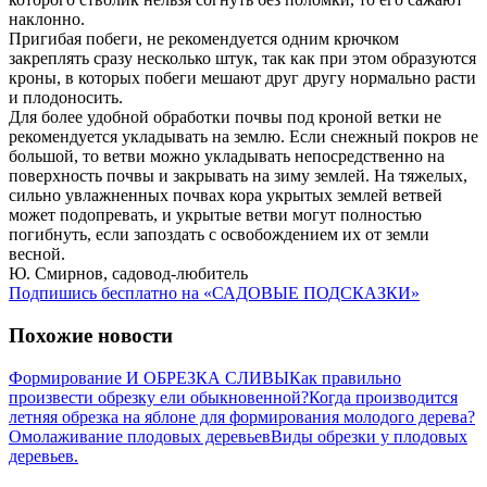
наклонно.
Пригибая побеги, не рекомендуется одним крючком
закреплять сразу несколько штук, так как при этом образуются
кроны, в которых побеги мешают друг другу нормально расти
и плодоносить.
Для более удобной обработки почвы под кроной ветки не
рекомендуется укладывать на землю. Если снежный покров не
большой, то ветви можно укладывать непосредственно на
поверхность почвы и закрывать на зиму землей. На тяжелых,
сильно увлажненных почвах кора укрытых землей ветвей
может подопревать, и укрытые ветви могут полностью
погибнуть, если запоздать с освобождением их от земли
весной.
Ю. Смирнов, садовод-любитель
Подпишись бесплатно на «САДОВЫЕ ПОДСКАЗКИ»
Похожие новости
Формирование И ОБРЕЗКА СЛИВЫ
Как правильно
произвести обрезку ели обыкновенной?
Когда производится
летняя обрезка на яблоне для формирования молодого дерева?
Омолаживание плодовых деревьев
Виды обрезки у плодовых
деревьев.