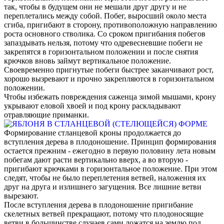
так, чтобы в будущем они не мешали друг другу и не
переплетались между собой. Побег, выросший около места
сгиба, пригибают в сторону, противоположную направлению
роста основного стволика. Со сроком пригибания побегов
запаздывать нельзя, потому что одревесневшие побеги не
закрепятся в горизонтальном положении и после снятия
крючков вновь займут вертикальное положение.
Своевременно пригнутые побеги быстрее заканчивают рост,
хорошо вызревают и прочно закрепляются в горизонтальном
положении.
Чтобы избежать повреждения саженца зимой мышами, крону
укрывают еловой хвоей и под крону раскладывают
отравляющие приманки.
Формирование стланцевой кроны продолжается до
вступления дерева в плодоношение. Принцип формирования
остается прежним - ежегодно в первую половину лета новым
побегам дают расти вертикально вверх, а во вторую -
пригибают крючками в горизонтальное положение. При этом
следят, чтобы не было переплетения ветвей, наложения их
друг на друга и излишнего загущения. Все лишние ветви
вырезают.
После вступления дерева в плодоношение пригибание
скелетных ветвей прекращают, потому что плодоносящие
ветви в большинстве случаев сами ложатся на землю под