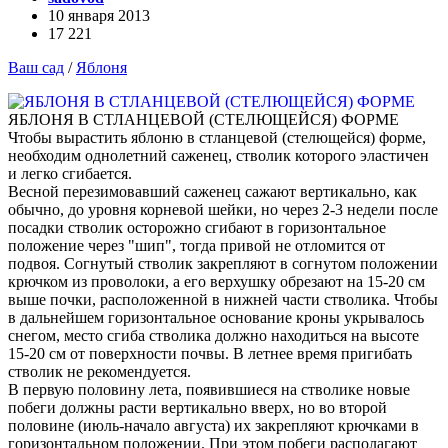
10 января 2013
17 221
Ваш сад
/
Яблоня
ЯБЛОНЯ В СТЛАНЦЕВОЙ (СТЕЛЮЩЕЙСЯ) ФОРМЕ
Чтобы вырастить яблоню в стланцевой (стелющейся) форме,
необходим однолетний саженец, стволик которого эластичен
и легко сгибается.
Весной перезимовавший саженец сажают вертикально, как
обычно, до уровня корневой шейки, но через 2-3 недели после
посадки стволик осторожно сгибают в горизонтальное
положение через "шип", тогда привой не отломится от
подвоя. Согнутый стволик закрепляют в согнутом положении
крючком из проволоки, а его верхушку обрезают на 15-20 см
выше почки, расположенной в нижней части стволика. Чтобы
в дальнейшем горизонтальное основание кроны укрывалось
снегом, место сгиба стволика должно находиться на высоте
15-20 см от поверхности почвы. В летнее время пригибать
стволик не рекомендуется.
В первую половину лета, появившиеся на стволике новые
побеги должны расти вертикально вверх, но во второй
половине (июль-начало августа) их закрепляют крючками в
горизонтальном положении. При этом побеги располагают