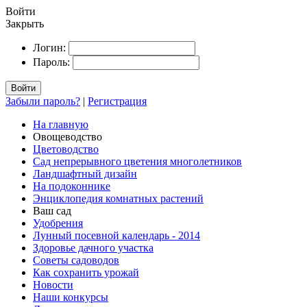
Войти
Закрыть
Логин:
Пароль:
Войти
Забыли пароль?
|
Регистрация
На главную
Овощеводство
Цветоводство
Сад непрерывного цветения многолетников
Ландшафтный дизайн
На подоконнике
Энциклопедия комнатных растений
Ваш сад
Удобрения
Лунный посевной календарь - 2014
Здоровье дачного участка
Советы садоводов
Как сохранить урожай
Новости
Наши конкурсы