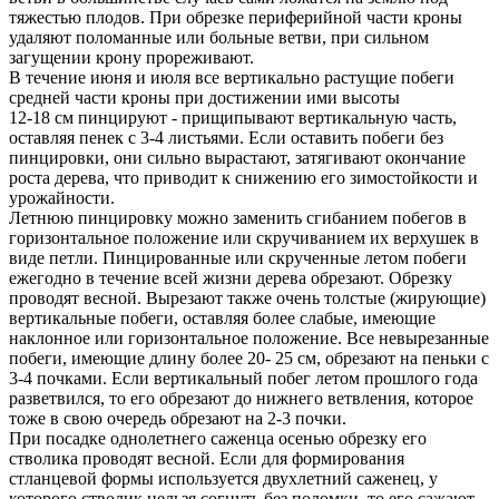
тяжестью плодов. При обрезке периферийной части кроны
удаляют поломанные или больные ветви, при сильном
загущении крону прореживают.
В течение июня и июля все вертикально растущие побеги
средней части кроны при достижении ими высоты
12-18 см пинцируют - прищипывают вертикальную часть,
оставляя пенек с 3-4 листьями. Если оставить побеги без
пинцировки, они сильно вырастают, затягивают окончание
роста дерева, что приводит к снижению его зимостойкости и
урожайности.
Летнюю пинцировку можно заменить сгибанием побегов в
горизонтальное положение или скручиванием их верхушек в
виде петли. Пинцированные или скрученные летом побеги
ежегодно в течение всей жизни дерева обрезают. Обрезку
проводят весной. Вырезают также очень толстые (жирующие)
вертикальные побеги, оставляя более слабые, имеющие
наклонное или горизонтальное положение. Все невырезанные
побеги, имеющие длину более 20- 25 см, обрезают на пеньки с
3-4 почками. Если вертикальный побег летом прошлого года
разветвился, то его обрезают до нижнего ветвления, которое
тоже в свою очередь обрезают на 2-3 почки.
При посадке однолетнего саженца осенью обрезку его
стволика проводят весной. Если для формирования
стланцевой формы используется двухлетний саженец, у
которого стволик нельзя согнуть без поломки, то его сажают