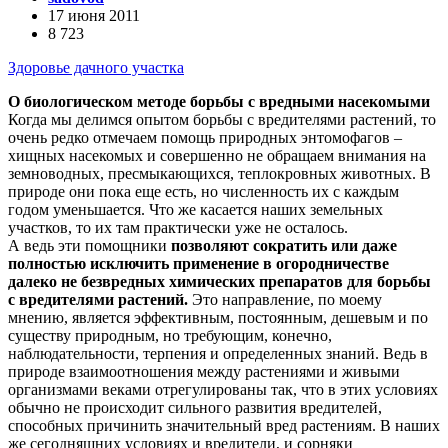
17 июня 2011
8 723
Здоровье дачного участка
О биологическом методе борьбы с вредными насекомыми
Когда мы делимся опытом борьбы с вредителями растений, то
очень редко отмечаем помощь природных энтомофагов –
хищных насекомых и совершенно не обращаем внимания на
земноводных, пресмыкающихся, теплокровных животных. В
природе они пока еще есть, но численность их с каждым
годом уменьшается. Что же касается наших земельных
участков, то их там практически уже не осталось.
А ведь эти помощники
позволяют сократить или даже
полностью исключить применение в огородничестве
далеко не безвредных химических препаратов для борьбы
с вредителями растений.
Это направление, по моему
мнению, является эффективным, постоянным, дешевым и по
существу природным, но требующим, конечно,
наблюдательности, терпения и определенных знаний. Ведь в
природе взаимоотношения между растениями и живыми
организмами веками отрегулированы так, что в этих условиях
обычно не происходит сильного развития вредителей,
способных причинить значительный вред растениям. В наших
же сегодняшних условиях и вредители, и сорняки