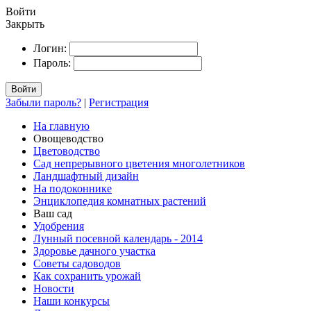
Войти
Закрыть
Логин:
Пароль:
Войти
Забыли пароль?
|
Регистрация
На главную
Овощеводство
Цветоводство
Сад непрерывного цветения многолетников
Ландшафтный дизайн
На подоконнике
Энциклопедия комнатных растений
Ваш сад
Удобрения
Лунный посевной календарь - 2014
Здоровье дачного участка
Советы садоводов
Как сохранить урожай
Новости
Наши конкурсы