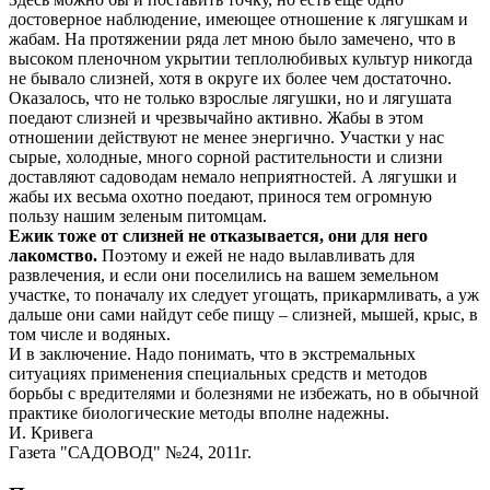
достоверное наблюдение, имеющее отношение к лягушкам и
жабам. На протяжении ряда лет мною было замечено, что в
высоком пленочном укрытии теплолюбивых культур никогда
не бывало слизней, хотя в округе их более чем достаточно.
Оказалось, что не только взрослые лягушки, но и лягушата
поедают слизней и чрезвычайно активно. Жабы в этом
отношении действуют не менее энергично. Участки у нас
сырые, холодные, много сорной растительности и слизни
доставляют садоводам немало неприятностей. А лягушки и
жабы их весьма охотно поедают, принося тем огромную
пользу нашим зеленым питомцам.
Ежик тоже от слизней не отказывается, они для него
лакомство.
Поэтому и ежей не надо вылавливать для
развлечения, и если они поселились на вашем земельном
участке, то поначалу их следует угощать, прикармливать, а уж
дальше они сами найдут себе пищу – слизней, мышей, крыс, в
том числе и водяных.
И в заключение. Надо понимать, что в экстремальных
ситуациях применения специальных средств и методов
борьбы с вредителями и болезнями не избежать, но в обычной
практике биологические методы вполне надежны.
И. Кривега
Газета "САДОВОД" №24, 2011г.