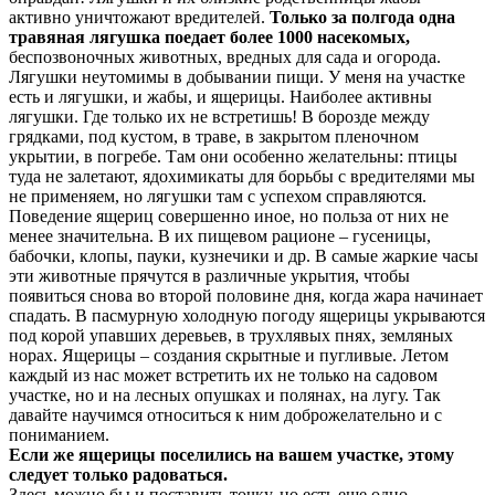
активно уничтожают вредителей.
Только за полгода одна
травяная лягушка поедает более 1000 насекомых,
беспозвоночных животных, вредных для сада и огорода.
Лягушки неутомимы в добывании пищи. У меня на участке
есть и лягушки, и жабы, и ящерицы. Наиболее активны
лягушки. Где только их не встретишь! В борозде между
грядками, под кустом, в траве, в закрытом пленочном
укрытии, в погребе. Там они особенно желательны: птицы
туда не залетают, ядохимикаты для борьбы с вредителями мы
не применяем, но лягушки там с успехом справляются.
Поведение ящериц совершенно иное, но польза от них не
менее значительна. В их пищевом рационе – гусеницы,
бабочки, клопы, пауки, кузнечики и др. В самые жаркие часы
эти животные прячутся в различные укрытия, чтобы
появиться снова во второй половине дня, когда жара начинает
спадать. В пасмурную холодную погоду ящерицы укрываются
под корой упавших деревьев, в трухлявых пнях, земляных
норах. Ящерицы – создания скрытные и пугливые. Летом
каждый из нас может встретить их не только на садовом
участке, но и на лесных опушках и полянах, на лугу. Так
давайте научимся относиться к ним доброжелательно и с
пониманием.
Если же ящерицы поселились на вашем участке, этому
следует только радоваться.
Здесь можно бы и поставить точку, но есть еще одно