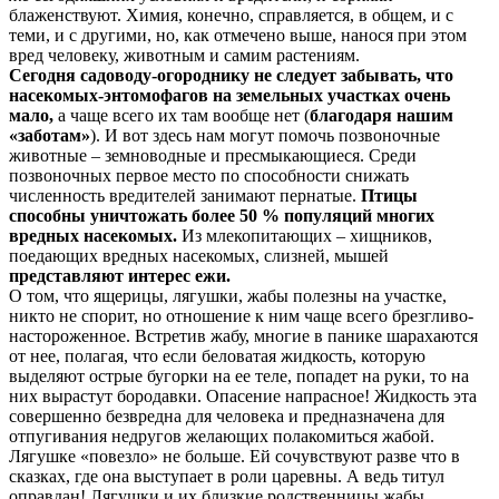
блаженствуют. Химия, конечно, справляется, в общем, и с
теми, и с другими, но, как отмечено выше, нанося при этом
вред человеку, животным и самим растениям.
Сегодня садоводу-огороднику не следует забывать, что
насекомых-энтомофагов на земельных участках очень
мало,
а чаще всего их там вообще нет (
благодаря нашим
«заботам»
). И вот здесь нам могут помочь позвоночные
животные – земноводные и пресмыкающиеся. Среди
позвоночных первое место по способности снижать
численность вредителей занимают пернатые.
Птицы
способны уничтожать более 50 % популяций многих
вредных насекомых.
Из млекопитающих – хищников,
поедающих вредных насекомых, слизней, мышей
представляют интерес ежи.
О том, что ящерицы, лягушки, жабы полезны на участке,
никто не спорит, но отношение к ним чаще всего брезгливо-
настороженное. Встретив жабу, многие в панике шарахаются
от нее, полагая, что если беловатая жидкость, которую
выделяют острые бугорки на ее теле, попадет на руки, то на
них вырастут бородавки. Опасение напрасное! Жидкость эта
совершенно безвредна для человека и предназначена для
отпугивания недругов желающих полакомиться жабой.
Лягушке «повезло» не больше. Ей сочувствуют разве что в
сказках, где она выступает в роли царевны. А ведь титул
оправдан! Лягушки и их близкие родственницы жабы