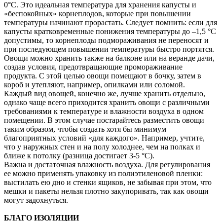
0°C. Это идеальная температура для хранения капусты и
«беспокойных» корнеплодов, которые при повышении
температуры начинают прорастать. Следует помнить: если для
капусты кратковременные понижения температуры до –1,5 °C
допустимы, то корнеплоды подмораживания не переносят и
при последующем повышении температуры быстро портятся.
Овощи можно хранить также на балконе или на веранде дачи,
создав условия, предотвращающие промораживание
продукта. С этой целью овощи помещают в бочку, затем в
короб и утепляют, например, опилками или соломой.
Каждый вид овощей, конечно же, лучше хранить отдельно,
однако чаще всего приходится хранить овощи с различными
требованиями к температуре и влажности воздуха в одном
помещении. В этом случае постарайтесь разместить овощи
таким образом, чтобы создать хотя бы минимум
благоприятных условий «для каждого». Например, учтите,
что у наружных стен и на полу холоднее, чем на полках и
ближе к потолку (разница достигает 3-5 °C).
Важна и достаточная влажность воздуха. Для регулирования
ее можно применять упаковку из полиэтиленовой пленки:
выстилать ею дно и стенки ящиков, не забывая при этом, что
мешки и пакеты нельзя плотно закупоривать, так как овощи
могут задохнуться.
БЛАГО ИЗОЛЯЦИИ