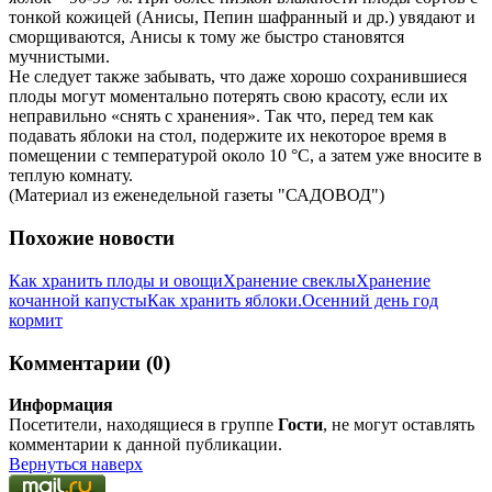
тонкой кожицей (Анисы, Пепин шафранный и др.) увядают и
сморщиваются, Анисы к тому же быстро становятся
мучнистыми.
Не следует также забывать, что даже хорошо сохранившиеся
плоды могут моментально потерять свою красоту, если их
неправильно «снять с хранения». Так что, перед тем как
подавать яблоки на стол, подержите их некоторое время в
помещении с температурой около 10 °C, а затем уже вносите в
теплую комнату.
(Материал из еженедельной газеты "САДОВОД")
Похожие новости
Как хранить плоды и овощи
Хранение свеклы
Хранение
кочанной капусты
Как хранить яблоки.
Осенний день год
кормит
Комментарии (0)
Информация
Посетители, находящиеся в группе
Гости
, не могут оставлять
комментарии к данной публикации.
Вернуться наверх