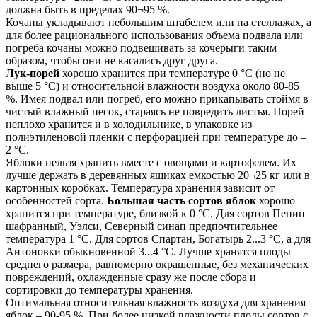
должна быть в пределах 90¬95 %.
Кочаны укладывают небольшим штабелем или на стеллажах, а
для более рационального использования объема подвала или
погреба кочаны можно подвешивать за кочерыги таким
образом, чтобы они не касались друг друга.
Лук-порей
хорошо хранится при температуре 0 °C (но не
выше 5 °C) и относительной влажности воздуха около 80-85
%. Имея подвал или погреб, его можно прикапывать стоймя в
чистый влажный песок, стараясь не повредить листья. Порей
неплохо хранится и в холодильнике, в упаковке из
полиэтиленовой пленки с перфорацией при температуре до –
2 °C.
Яблоки нельзя хранить вместе с овощами и картофелем. Их
лучше дер­жать в деревянных ящиках емкостью 20¬25 кг или в
картонных коробках. Температура хранения зависит от
особенностей сорта.
Большая часть сортов яблок
хорошо
хранится при температуре, близкой к 0 °C. Для сортов Пепин
шафранный, Уэлси, Северный синап предпочтительнее
температура 1 °C. Для сортов Спартан, Богатырь 2...3 °C, а для
Антоновки обыкновенной 3...4 °C. Лучше хранятся плоды
среднего размера, равномерно окрашенные, без механических
повреждений, охлажденные сразу же после сбора и
сортировки до температуры хранения.
Оптимальная относительная влажность воздуха для хранения
яблок – 90-95 %. При более низкой влажности плоды сортов с