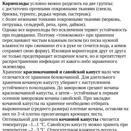
Корнеплоды
условно можно разделить на две группы:
с достаточно прочными покровными тканями (свекла,
брюква, турнепс, редька черная, пастернак);
с более нежными тонкими покровными тканями (морковь,
петрушка, сельдерей, репа, хрен, дайкон).
Однако все корнеплоды без исключения теряют устойчивость
при подвядании. Поэтому «тонкокожих» при хранении
переслаивают чистым влажным песком (из песка нужной
влажности при сжимании его в руке не сочится вода, а комок
сохраняет свою форму). Изоляция корнеплодов друг от друга
не только предотвращает испарение влаги, но и препятствует
распространению инфекции от какого-либо зараженного
экземпляра.
Хранение
краснокочанной и савойской капуст
мало чем
отличается от хранения белокочанной. Для длительного
хранения кочанную капусту убирают с наступлением
устойчивого похолодания. До заморозков срезают кочаны
краснокочанной капусты, а затем – устойчивые к первым
осенним заморозкам кочаны савойской. При закладке
кочанной капусты на хранение необходимо отбирать
выровненные (среднего размера) плотные кочаны, оставляя на
них по 3¬4 плотно прилегающих кроющих листа.
Оптимальной для хранения
кочанной капусты
считается
температура –1...1 °C. Савойскую капусту можно хранить при
температуре –2...3 °C. Относительная влажность воздуха