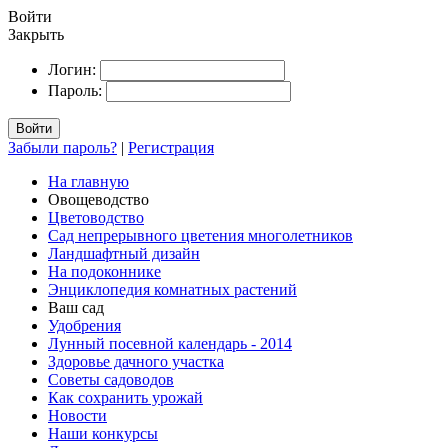
Войти
Закрыть
Логин:
Пароль:
Войти
Забыли пароль?
|
Регистрация
На главную
Овощеводство
Цветоводство
Сад непрерывного цветения многолетников
Ландшафтный дизайн
На подоконнике
Энциклопедия комнатных растений
Ваш сад
Удобрения
Лунный посевной календарь - 2014
Здоровье дачного участка
Советы садоводов
Как сохранить урожай
Новости
Наши конкурсы