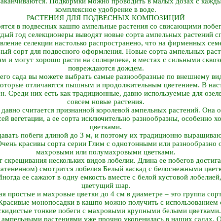
заканчиваются. Подкормки можно проводить в малых дозах с кажды
комплексное удобрение в воде.
РАСТЕНИЯ ДЛЯ ПОДВЕСНЫХ КОМПОЗИЦИЙ
ятся в подвесных кашпо ампельные растения со свисающими побега
ый год селекционеры выводят новые сорта ампельных растений сп
вление селекции настолько распространено, что на фирменных сем
нный сорт для подвесного оформления. Новые сорта ампельных раст
м и могут хорошо расти на солнцепеке, в местах с сильными сквоз
повреждаются дождем.
шего сада вы можете выбрать самые разнообразные по внешнему ви
 которые отличаются пышным и продолжительным цветением. В нас
н. Среди них есть как традиционные, давно используемые для озеле
совсем новые растения.
давно считается признанной королевой ампельных растений. Она 
сей вегетации, а ее сорта исключительно разнообразны, особенно
цветками.
авать побеги длиной до 3 м, и поэтому их традиционно выращиваю
 Очень красивы сорта серии Глим с однотонными или разнообразн
махровыми или полумахровыми цветками.
т скрещивания нескольких видов лобелии. Длина ее побегов достига
затененном) смотрится лобелия Белый каскад с белоснежными цветк
Иногда ее сажают в одну емкость вместе с белой кустовой лобелией
цветущий шар.
я простые и махровые цветки до 4 см в диаметре – это группа сор
расивые монопосадки в кашпо можно получить с использованием с
скидистые тонкие побеги с махровыми крупными белыми цветками.
 ампельными растениями уже прочно укоренилась в наших садах. О