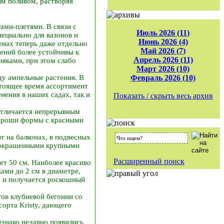
м поливом, растворяя
ми-плетями. В связи с
Июль 2026 (11)
ециально для вазонов и
Июнь 2026 (4)
енах теперь даже отдельно
Май 2026 (7)
ений более устойчивы к
Апрель 2026 (11)
няками, при этом слабо
Март 2026 (10)
ду ампельные растения. В
Февраль 2026 (10)
тоящее время ассортимент
нения в наших садах, так и
Показать / скрыть весь архив
отличается непрерывным
 хороши формы с красными
т на балконах, в подвесных
о окрашенными крупными
Расширенный поиск
ет 50 см. Наиболее красиво
ами до 2 см в диаметре,
, и получается роскошный
тов клубневой бегонии со
орта Kristy, дающего
днако недавно появились