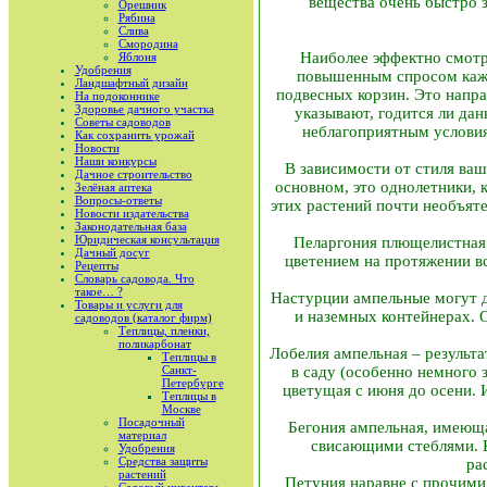
вещества очень быстро 
Орешник
Рябина
Слива
Смородина
Наиболее эффектно смотр
Яблоня
Удобрения
повышенным спросом кажд
Ландшафтный дизайн
подвесных корзин. Это напра
На подоконнике
Здоровье дачного участка
указывают, годится ли да
Советы садоводов
неблагоприятным условия
Как сохранить урожай
Новости
Наши конкурсы
В зависимости от стиля ва
Дачное строительство
основном, это однолетники,
Зелёная аптека
Вопросы-ответы
этих растений почти необъяте
Новости издательства
Законодательная база
Юридическая консультация
Пеларгония плющелистная 
Дачный досуг
цветением на протяжении в
Рецепты
Словарь садовода. Что
такое… ?
Настурции ампельные могут д
Товары и услуги для
и наземных контейнерах.
садоводов (каталог фирм)
Теплицы, пленки,
поликарбонат
Лобелия ампельная – результа
Теплицы в
Санкт-
в саду (особенно немного 
Петербурге
цветущая с июня до осени. 
Теплицы в
Москве
Посадочный
Бегония ампельная, имеюща
материал
свисающими стеблями. К
Удобрения
Средства защиты
ра
растений
Петуния наравне с прочими