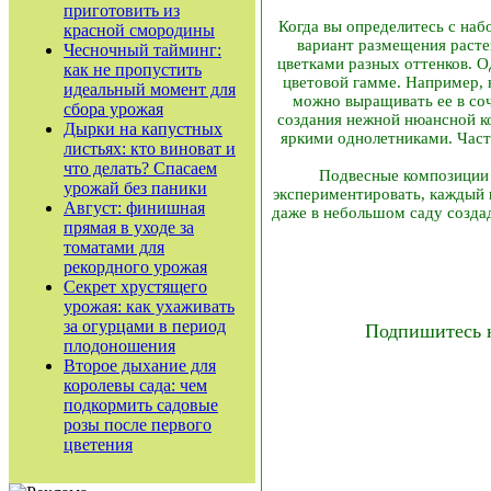
приготовить из
Когда вы определитесь с на
красной смородины
вариант размещения растен
Чесночный тайминг:
цветками разных оттенков. О
как не пропустить
цветовой гамме. Например, 
идеальный момент для
можно выращивать ее в соч
сбора урожая
создания нежной нюансной к
Дырки на капустных
яркими однолетниками. Част
листьях: кто виноват и
что делать? Спасаем
Подвесные композиции 
урожай без паники
экспериментировать, каждый 
Август: финишная
даже в небольшом саду созда
прямая в уходе за
томатами для
рекордного урожая
Секрет хрустящего
урожая: как ухаживать
за огурцами в период
Подпишитесь 
плодоношения
Второе дыхание для
королевы сада: чем
подкормить садовые
розы после первого
цветения