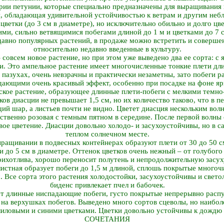
рии петунии, которые специально предназначены для выращивания 
, обладающая удивительной устойчивостью к ветрам и другим неб
ветки (до 3 см в диаметре), но исключительно обильно и долго цв
ими, сильно ветвящимися побегами длиной до 1 м и цветками до 7 
давно популярных растений, в продаже можно встретить и соверше
относительно недавно введенные в культуру.
совсем новое растение, но при этом уже выведено два ее сорта: с 
. Это ампельное растение имеет многочисленные тонкие плети длин
пазухах, очень невзрачны и практически незаметны, зато побеги 
дающими очень красивый эффект, особенно при посадке на фоне яр
кое растение, образующее длинные плети-побеги с мелкими темно
ов диасции не превышает 1,5 см, но их количество таково, что в п
й шар, а листьев почти не видно. Цветет диасция нескольким волн
ственно розовая с темным пятном в середине. После первой волны
овое цветение. Диасции довольно холодо- и засухоустойчивы, но в 
теплом солнечном месте.
ыращивании в подвесных контейнерах образуют плети от 30 до 50 
 до 5 см в диаметре. Оттенок цветков очень нежный – от голубого
рихотлива, хорошо переносит полутень и непродолжительную засух
листная образует побеги до 1,5 м длиной, сплошь покрытые много
. Все сорта этого растения холодостойки, засухоустойчивы и свет
биденс привлекает пчел и бабочек.
ет длинные ниспадающие побеги, густо покрытые непрерывно расп
на верхушках побегов. Выведено много сортов сцеволы, но наибол
лиловыми и синими цветками. Цветки довольно устойчивы к дождю 
СОЧЕТАНИЯ