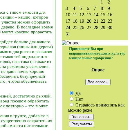
1
2
3
4
5
6
7
8
9
ся с типом емкости для
10
11
12
13
14
15
16
озиции – кашпо, которое
17
18
19
20
21
22
23
о участка можно оформить
 дерево. В последнее время
24
25
26
27
28
29
30
е могут красиво прорастать
31
одойдет больше для вашего
ериалов (глины или дерева)
Применяете Вы при
имого для роста и развития
выращивании овощных культур
нт емкостей подходит для
минеральные удобрения?
лла, пластика (а также из
ть за режимом увлажнения.
Опрос
и не дают почве хорошо
 обеспечить безупречный
ого, чтобы обеспечивать
Все опросы
Да
езней, достаточно рыхлой,
Нет
перед посевом обработать
Стараюсь применять как
ок повторно – это может
можно реже
ния в грунте, добавьте в
 существенно сократить их
ьшой емкости питательные