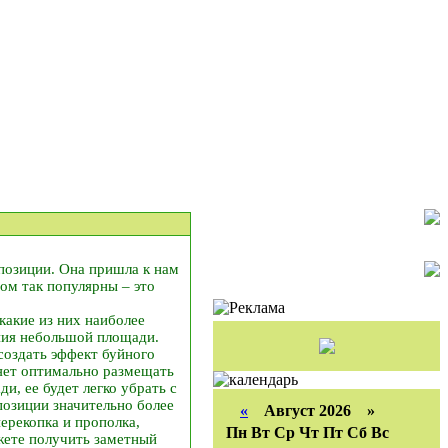
позиции. Она пришла к нам
ом так популярны – это
какие из них наиболее
ния небольшой площади.
создать эффект буйного
ляет оптимально размещать
и, ее будет легко убрать с
позиции значительно более
«
Август 2026 »
ерекопка и прополка,
Пн
Вт
Ср
Чт
Пт
Сб
Вс
жете получить заметный