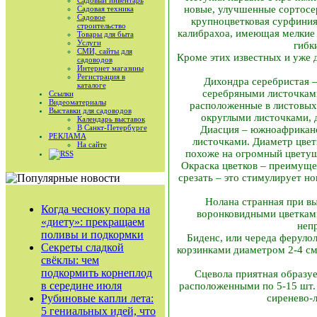
Садовый инвентарь
новые, улучшенные сортосе
Садовая техника
Садовое
крупноцветковая сурфиния
строительство
калибрахоа, имеющая мелкие ц
Товары для быта
Услуги
гибк
СМИ, сайты для
Кроме этих известных и уже 
садоводов
Интернет магазины
Регистрация в
Дихондра серебристая – 
каталоге
серебряными листочками
Ссылки
Видеоматериалы
расположенные в листовых 
Выставки для садоводов
округлыми листочками, 
Календарь выставок
В Санкт-Петербурге
Диасция – южноафриканс
РЕКЛАМА
листочками. Диаметр цветк
На сайте
похоже на огромный цветущи
RSS
Окраска цветков – преимуще
срезать – это стимулирует н
Нолана странная при в
Когда чесноку пора на
воронковидными цветками
«диету»: прекращаем
неп
поливы и подкормки
Биденс, или череда феруло
Секреты сладкой
корзинками диаметром 2-4 см
свёклы: чем
подкормить корнеплод
Сцевола приятная образу
в середине июля
расположенными по 5-15 шт. 
Рубиновые капли лета:
сиренево-
5 гениальных идей, что