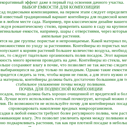
екоративный эффект даже в первый год освоения дачного участка.
ВЫБОР ЕМКОСТИ ДЛЯ КОМПОЗИЦИИ
сад подвесными композициями, на первом этапе следует определить
ый известный традиционный вариант контейнера для подвесной комп
и в любом месте сада. Например, при классическом дизайне вашег
 следуя романтическому стилю, прикрепить кашпо в саду на крупное
ригинальные емкости, например, шары с отверстиями, через которы
ампельные растения.
ятся на две группы: пористые и непроницаемые. Какой материал п
зможностями по уходу за растениями. Контейнеры из пористых мат
ропускают к корням растений большее количество воздуха, необход
 их, то следует тщательно организовать полив посадок. Этот вариа
ость много времени проводить на даче. Контейнеры из стекла, мета
льше сохраняют влагу в почве, что позволяет не так жестко следи
, выбирающихся на дачу только по выходным. Однако такие емкост
придется следить за тем, чтобы корни не гнили, а для этого нужно
па материала, контейнеры должны быть достаточно большими для т
стабильное увлажнение почвы между поливами.
ПОЧВА ДЛЯ ПОДВЕСНОЙ КОМПОЗИЦИИ
осадок, почва должна быть хорошо очищенной от вредителей и бол
й. Лучше всего использовать готовый почвогрунт, который можно 
лия. По возможности не используйте почву для контейнерных посад
спровоцировать накопление вредных микроорганизмов.
адки в любой емкости требуют более регулярного полива, чем расте
ерживающие влагу. Это позволит увеличить время между поливами и
рно подкармливать растения, так как при плотной посадке в небол