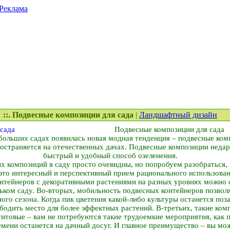
Реклама
::. Подвесные композиции для сада
|
Ландшафтный дизайн
Подвесные композиции для сада
ебольших садах появилась новая модная тенденция – подвесные ком
остраняется на отечественных дачах. Подвесные композиции недар
быстрый и удобный способ озеленения.
 композиций в саду просто очевидны, но попробуем разобраться, 
это интересный и перспективный прием рационального использова
нтейнеров с декоративными растениями на разных уровнях можно 
ньком саду. Во-вторых, мобильность подвесных контейнеров позво
ого сезона. Когда пик цветения какой-либо культуры останется позад
бодить место для более эффектных растений. В-третьих, такие ком
унтовые – вам не потребуются такие трудоемкие мероприятия, как п
емени останется на дачный досуг. И главное преимущество – вы мо