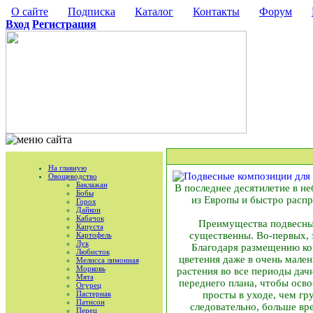
О сайте
Подписка
Каталог
Контакты
Форум
Вход
Регистрация
На главную
Овощеводство
Баклажан
В последнее десятилетие в н
Бобы
из Европы и быстро распр
Горох
Дайкон
Кабачок
Преимущества подвесных
Капуста
существенны. Во-первых, 
Картофель
Лук
Благодаря размещению ко
Любисток
цветения даже в очень мале
Мелисса лимонная
Морковь
растения во все периоды дачн
Мята
переднего плана, чтобы осво
Огурец
Пастернак
просты в уходе, чем гр
Патисон
следовательно, больше вр
Перец