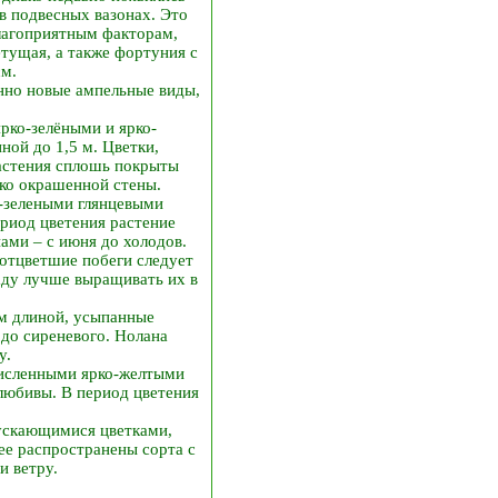
в подвесных вазонах. Это
лагоприятным факторам,
етущая, а также фортуния с
см.
нно новые ампельные виды,
ярко-зелёными и ярко-
ой до 1,5 м. Цветки,
растения сплошь покрыты
ко окрашенной стены.
-зелеными глянцевыми
ериод цветения растение
ами – с июня до холодов.
 отцветшие побеги следует
саду лучше выращивать их в
см длиной, усыпанные
 до сиреневого. Нолана
у.
численными ярко-желтыми
олюбивы. В период цветения
ускающимися цветками,
ее распространены сорта с
и ветру.