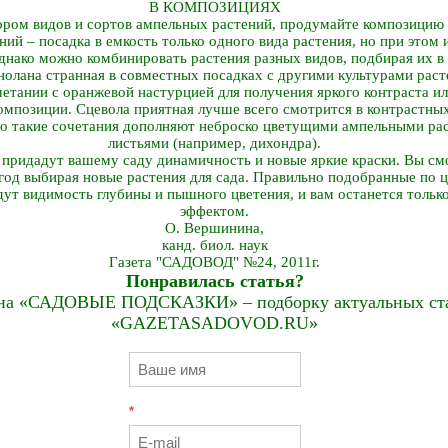
В КОМПОЗИЦИЯХ
бором видов и сортов ампельных растений, продумайте композицию
ий – посадка в емкость только одного вида растения, но при этом и
днако можно комбинировать растения разных видов, подбирая их в
нолана странная в совместных посадках с другими культурами раст
етании с оранжевой настурцией для получения яркого контраста ил
омпозиции. Сцевола приятная лучше всего смотрится в контрастны
о такие сочетания дополняют неброско цветущими ампельными ра
листьями (например, дихондра).
придадут вашему саду динамичность и новые яркие краски. Вы смо
год выбирая новые растения для сада. Правильно подобранные по 
дут видимость глубины и пышного цветения, и вам останется толь
эффектом.
О. Вершинина,
канд. биол. наук
Газета "САДОВОД" №24, 2011г.
Понравилась статья?
на «САДОВЫЕ ПОДСКАЗКИ» – подборку актуальных стат
«GAZETASADOVOD.RU»
*