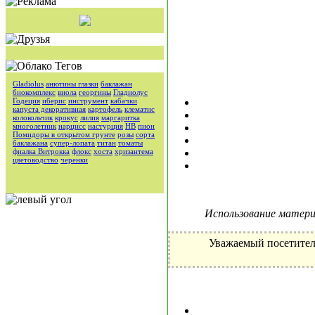
Gladiolus
анютины глазки
баклажан
биокомплекс
виола
георгины
Гладиолус
Годеция
иберис
инструмент
кабачки
капуста декоративная
картофель
клематис
колокольчик
крокус
лилия
маргаритка
многолетник
нарцисс
настурция
НВ
пион
Помидоры в открытом грунте
розы
сорта
баклажана
супер-лопата
титан
томаты
фиалка Витрокка
флокс
хоста
хризантема
цветоводство
черенки
Использование материа
Уважаемый посетител