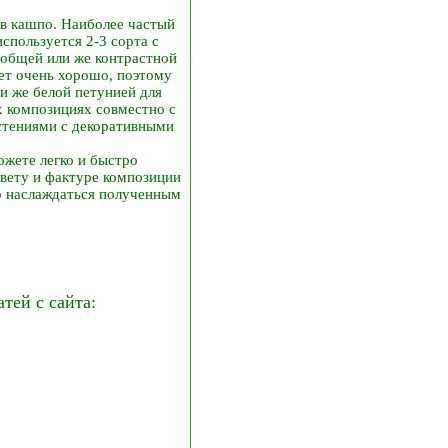
 в кашпо. Наиболее частый
спользуется 2-3 сорта с
 общей или же контрастной
ет очень хорошо, поэтому
и же белой петунией для
х композициях совместно с
стениями с декоративными
жете легко и быстро
цвету и фактуре композиции
ко наслаждаться полученным
ей с сайта: