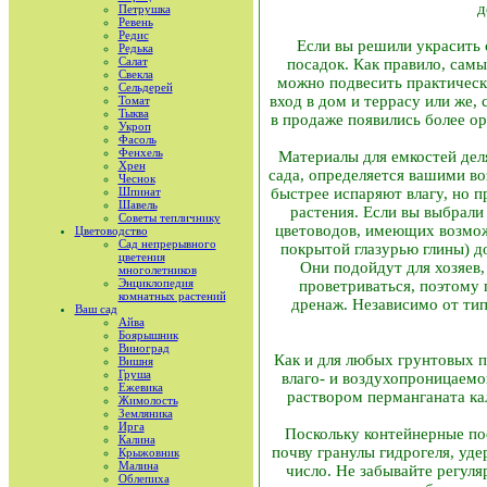
д
Петрушка
Ревень
Редис
Если вы решили украсить 
Редька
Салат
посадок. Как правило, сам
Свекла
можно подвесить практическ
Сельдерей
вход в дом и террасу или же,
Томат
Тыква
в продаже появились более о
Укроп
Фасоль
Фенхель
Материалы для емкостей дел
Хрен
сада, определяется вашими во
Чеснок
Шпинат
быстрее испаряют влагу, но п
Шавель
растения. Если вы выбрали
Советы тепличнику
цветоводов, имеющих возможн
Цветоводство
Сад непрерывного
покрытой глазурью глины) до
цветения
Они подойдут для хозяев
многолетников
Энциклопедия
проветриваться, поэтому 
комнатных растений
дренаж. Независимо от ти
Ваш сад
Айва
Боярышник
Виноград
Как и для любых грунтовых п
Вишня
Груша
влаго- и воздухопроницаемо
Ежевика
раствором перманганата ка
Жимолость
Земляника
Ирга
Поскольку контейнерные пос
Калина
почву гранулы гидрогеля, уд
Крыжовник
Малина
число. Не забывайте регуля
Облепиха