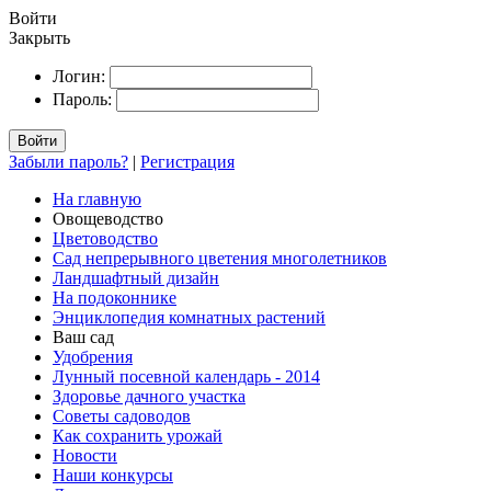
Войти
Закрыть
Логин:
Пароль:
Войти
Забыли пароль?
|
Регистрация
На главную
Овощеводство
Цветоводство
Сад непрерывного цветения многолетников
Ландшафтный дизайн
На подоконнике
Энциклопедия комнатных растений
Ваш сад
Удобрения
Лунный посевной календарь - 2014
Здоровье дачного участка
Советы садоводов
Как сохранить урожай
Новости
Наши конкурсы