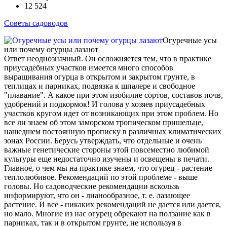
12 524
Советы садоводов
Огуречные усы
или почему огурцы лазают
Ответ неоднозначный. Он осложняется тем, что в практике
приусадебных участков имеется много способов
выращивания огурца в открытом и закрытом грунте, в
теплицах и парниках, подвязка к шпалере и свободное
"плавание". А какое при этом изобилие сортов, составов почв,
удобрений и подкормок! И голова у хозяев приусадебных
участков кругом идет от возникающих при этом проблем. Но
все ли знаем об этом заморском тропическом пришельце,
нашедшем постоянную прописку в различных климатических
зонах России. Берусь утверждать, что отдельные и очень
важные генетические стороны этой повсеместно любимой
культуры еще недостаточно изучены и освещены в печати.
Главное, о чем мы на практике знаем, что огурец - растение
теплолюбивое. Рекомендаций по этой проблеме - выше
головы. Но садоводческие рекомендации вскользь
информируют, что он - лианообразное, т. е. лазающее
растение. И все - никаких рекомендаций не дается или дается,
но мало. Многие из нас огурец обрекают на ползание как в
парниках, так и в открытом грунте, не используя в