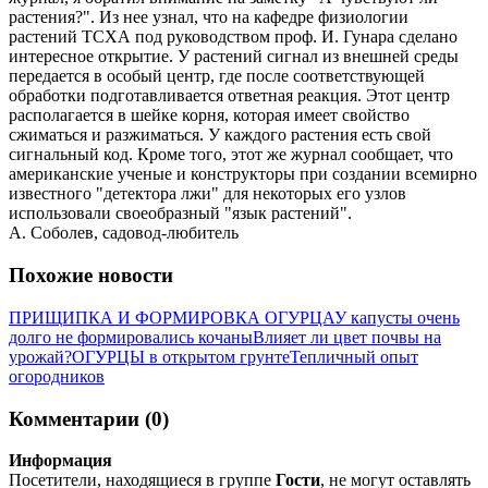
растения?". Из нее узнал, что на кафедре физиологии
растений ТСХА под руководством проф. И. Гунара сделано
интересное открытие. У растений сигнал из внешней среды
передается в особый центр, где после соответствующей
обработки подготавливается ответная реакция. Этот центр
располагается в шейке корня, которая имеет свойство
сжиматься и разжиматься. У каждого растения есть свой
сигнальный код. Кроме того, этот же журнал сообщает, что
американские ученые и конструкторы при создании всемирно
известного "детектора лжи" для некоторых его узлов
использовали своеобразный "язык растений".
А. Соболев, садовод-любитель
Похожие новости
ПРИЩИПКА И ФОРМИРОВКА ОГУРЦА
У капусты очень
долго не формировались кочаны
Влияет ли цвет почвы на
урожай?
ОГУРЦЫ в открытом грунте
Тепличный опыт
огородников
Комментарии (0)
Информация
Посетители, находящиеся в группе
Гости
, не могут оставлять