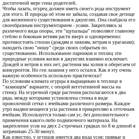
достаточной мере гены родителей.
Чтобы лазать, огурец должен иметь своего рода инструмент
для этого. И природа об этом не забыла, создавая свое детище
для жизненного существования в джунглях. Она снабдила его
своеобразным инструментарием - усами. Закрепляясь за
различного вида опоры, эти "щупальцы" позволяют главному
стеблю и боковым ветвям расти вверх и одновременно:
противостоять стихии (дождям и ливням, ветрам и ураганам);
находить свою "нишу" среди своих собратьев по
существованию. Использование парников и теплиц эти
природные условия жизни в джунглях взаимно исключает.
Дождей и ветров в них нет, растения мы холим и оберегаем от
конкурентов. Но ген лазания у него остался. Как я эту очень
важную особенность использую практически?
По условиям климата огурцы я выращиваю в теплице в
"лазающем" варианте, с опорой вегетативной массы на
стенку. На огуречной гряде растения располагаются в два
ряда, между которыми установлена стенка в виде
проволочной сетки с ячейками различного размера. Каждое
утро выдвигающиеся усы растения я прикрепляю к сеточным
ячейкам. Используется только сам ус, без дополнительного
применения какого-либо подвязочного материала. На
закрепление усов на двух 2-строчных грядках по 8 м длиной я
затрачиваю 25-30 минут.
Как известно, у огурцов имеется два вида усов: прямые и