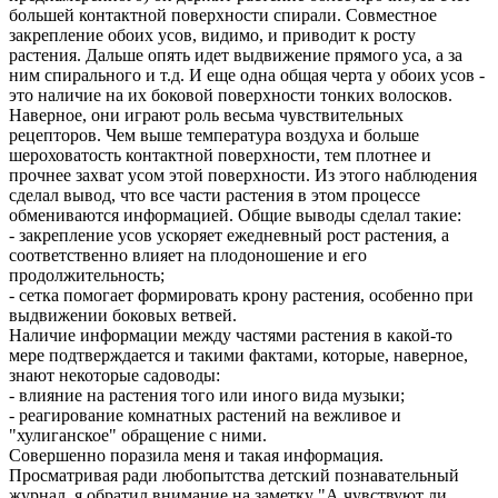
большей контактной поверхности спирали. Совместное
закрепление обоих усов, видимо, и приводит к росту
растения. Дальше опять идет выдвижение прямого уса, а за
ним спирального и т.д. И еще одна общая черта у обоих усов -
это наличие на их боковой поверхности тонких волосков.
Наверное, они играют роль весьма чувствительных
рецепторов. Чем выше температура воздуха и больше
шероховатость контактной поверхности, тем плотнее и
прочнее захват усом этой поверхности. Из этого наблюдения
сделал вывод, что все части растения в этом процессе
обмениваются информацией. Общие выводы сделал такие:
- закрепление усов ускоряет ежедневный рост растения, а
соответственно влияет на плодоношение и его
продолжительность;
- сетка помогает формировать крону растения, особенно при
выдвижении боковых ветвей.
Наличие информации между частями растения в какой-то
мере подтверждается и такими фактами, которые, наверное,
знают некоторые садоводы:
- влияние на растения того или иного вида музыки;
- реагирование комнатных растений на вежливое и
"хулиганское" обращение с ними.
Совершенно поразила меня и такая информация.
Просматривая ради любопытства детский познавательный
журнал, я обратил внимание на заметку "А чувствуют ли