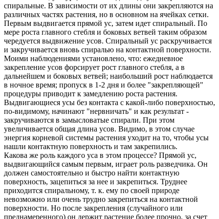
спиральные. В зависимости от их длины они закрепляются на
различных частях растения, но в основном на ячейках сетки.
Первым выдвигается прямой ус, затем идет спиральный. По
мере роста главного стебля и боковых ветвей таким образом
чередуется выдвижение усов. Спиральный ус раскручивается
и закручивается вновь спиралью на контактной поверхности.
Моими наблюдениями установлено, что: ежедневное
закрепление усов форсирует рост главного стебля, а в
дальнейшем и боковых ветвей; наибольший рост наблюдается
в ночное время; пропуск в 1-2 дня и более "закрепляющей"
процедуры приводит к замедлению роста растения.
Выдвигающиеся усы без контакта с какой-либо поверхностью,
по-видимому, начинают "нервничать" и как результат -
закручиваются в замысловатые спирали. При этом
увеличивается общая длина усов. Видимо, в этом случае
энергия корневой системы растения уходит на то, чтобы усы
нашли контактную поверхность и там закрепились.
Какова же роль каждого уса в этом процессе? Прямой ус,
выдвигающийся самым первым, играет роль разведчика. Он
должен самостоятельно и быстро найти контактную
поверхность, зацепиться за нее и закрепиться. Труднее
приходится спиральному, т. к. ему по своей природе
невозможно или очень трудно закрепиться на контактной
поверхности. Но после закрепления (случайного или
преднамеренного) он держит растение более прочно, за счет