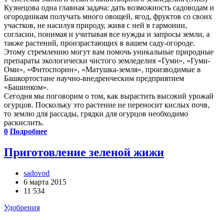
Кузнецова одна главная задача: дать возможность садоводам и
огородникам получать много овощей, ягод, фруктов со своих
участков, не насилуя природу, живя с ней в гармонии,
согласии, понимая и учитывая все нужды и запросы земли, а
также растений, произрастающих в вашем саду-огороде.
Этому стремлению могут вам помочь уникальные природные
препараты экологически чистого земледелия «Гуми», «Гуми-
Оми», «Фитоспорин», «Матушка-земля», производимые в
Башкортостане научно-внедренческим предприятием
«Башинком».
Сегодня мы поговорим о том, как вырастить высокий урожай
огурцов. Поскольку это растение не переносит кислых почв,
то землю для рассады, грядки для огурцов необходимо
раскислить.
0
Подробнее
Приготовление зеленой жижи
sadovod
6 марта 2015
11 534
Удобрения