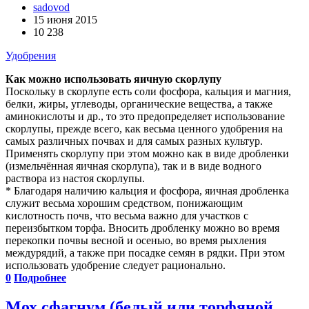
sadovod
15 июня 2015
10 238
Удобрения
Как можно использовать яичную скорлупу
Поскольку в скорлупе есть соли фосфора, кальция и магния,
белки, жиры, углеводы, органические вещества, а также
аминокислоты и др., то это предопределяет использование
скорлупы, прежде всего, как весьма ценного удобрения на
самых различных почвах и для самых разных культур.
Применять скорлупу при этом можно как в виде дробленки
(измельчённая яичная скорлупа), так и в виде водного
раствора из настоя скорлупы.
* Благодаря наличию кальция и фосфора, яичная дробленка
служит весьма хорошим средством, понижающим
кислотность почв, что весьма важно для участков с
переизбытком торфа. Вносить дробленку можно во время
перекопки почвы весной и осенью, во время рыхления
междурядий, а также при посадке семян в рядки. При этом
использовать удобрение следует рационально.
0
Подробнее
Мох сфагнум (белый или торфяной