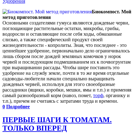
Удобрения
Биокомпост. Мой
метод приготовления
Основными создателями гумуса являются дождевые черви,
поглощающие растительные остатки, микробы, грибы,
водоросли и оставляющие после себя ходы, обмазанные
слизью, а также специфический продукт своей
жизнедеятельности - копролиты. Зная, что последнее - это
ценнейшее удобрение, первоначально дело ограничивалось
лишь сбором после дождей земляных комочков у норок
червей и последующим подмешиванием их к почвогрунтам
при выращивании рассады. Чтобы шире поставить это
удобрение на службу земле, почти в то же время отдельные
садоводы-любители начали специально выращивать
дождевых червей, используя для этого своеобразные
рассадники (ящики, коробки, мешки, ямы и т.п.) и применяя
самый разнообразный корм (навоз, помет,
торф
, органику и
т.п.), причем не считаясь с затратами труда и времени.
0
Подробнее
ПЕРВЫЕ ШАГИ К ТОМАТАМ.
ТОЛЬКО ВПЕРЕД