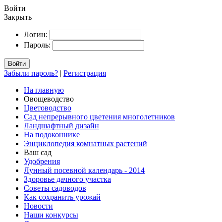
Войти
Закрыть
Логин:
Пароль:
Войти
Забыли пароль?
|
Регистрация
На главную
Овощеводство
Цветоводство
Сад непрерывного цветения многолетников
Ландшафтный дизайн
На подоконнике
Энциклопедия комнатных растений
Ваш сад
Удобрения
Лунный посевной календарь - 2014
Здоровье дачного участка
Советы садоводов
Как сохранить урожай
Новости
Наши конкурсы