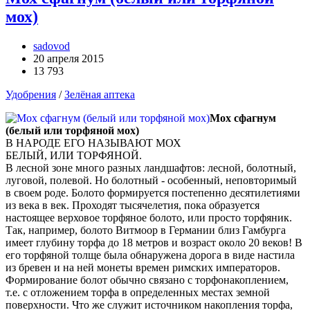
мох)
sadovod
20 апреля 2015
13 793
Удобрения
/
Зелёная аптека
Мох сфагнум
(белый или торфяной мох)
В НАРОДЕ ЕГО НАЗЫВАЮТ МОХ
БЕЛЫЙ, ИЛИ ТОРФЯНОЙ.
В лесной зоне много разных ландшафтов: лесной, болотный,
луговой, полевой. Но болотный - особенный, неповторимый
в своем роде. Болото формируется постепенно десятилетиями
из века в век. Проходят тысячелетия, пока образуется
настоящее верховое торфяное болото, или просто торфяник.
Так, например, болото Витмоор в Германии близ Гамбурга
имеет глубину торфа до 18 метров и возраст около 20 веков! В
его торфяной толще была обнаружена дорога в виде настила
из бревен и на ней монеты времен римских императоров.
Формирование болот обычно связано с торфонакоплением,
т.е. с отложением торфа в определенных местах земной
поверхности. Что же служит источником накопления торфа,