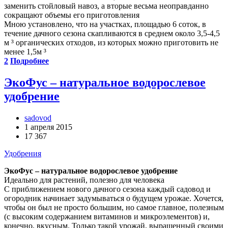
заменить стойловый навоз, а вторые весьма неоправданно
сокращают объемы его приготовления
Мною установлено, что на участках, площадью 6 соток, в
течение дачного сезона скапливаются в среднем около 3,5-4,5
м ³ органических отходов, из которых можно приготовить не
менее 1,5м ³
2
Подробнее
ЭкоФус – натуральное водорослевое
удобрение
sadovod
1 апреля 2015
17 367
Удобрения
ЭкоФус – натуральное водорослевое удобрение
Идеально для растений, полезно для человека
С приближением нового дачного сезона каждый садовод и
огородник начинает задумываться о будущем урожае. Хочется,
чтобы он был не просто большим, но самое главное, полезным
(с высоким содержанием витаминов и микроэлементов) и,
конечно, вкусным. Только такой урожай, выращенный своими