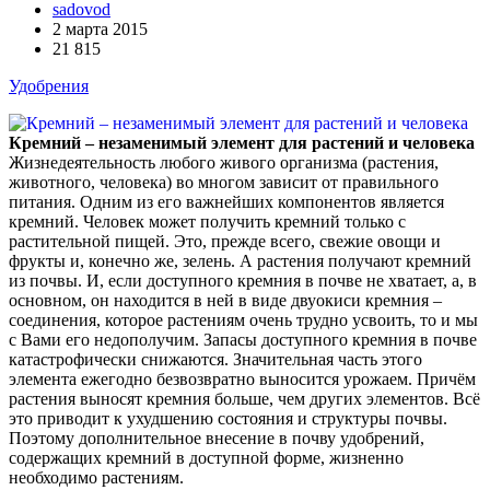
sadovod
2 марта 2015
21 815
Удобрения
Кремний – незаменимый элемент для растений и человека
Жизнедеятельность любого живого организма (растения,
животного, человека) во многом зависит от правильного
питания. Одним из его важнейших компонентов является
кремний. Человек может получить кремний только с
растительной пищей. Это, прежде всего, свежие овощи и
фрукты и, конечно же, зелень. А растения получают кремний
из почвы. И, если доступного кремния в почве не хватает, а, в
основном, он находится в ней в виде двуокиси кремния –
соединения, которое растениям очень трудно усвоить, то и мы
с Вами его недополучим. Запасы доступного кремния в почве
катастрофически снижаются. Значительная часть этого
элемента ежегодно безвозвратно выносится урожаем. Причём
растения выносят кремния больше, чем других элементов. Всё
это приводит к ухудшению состояния и структуры почвы.
Поэтому дополнительное внесение в почву удобрений,
содержащих кремний в доступной форме, жизненно
необходимо растениям.