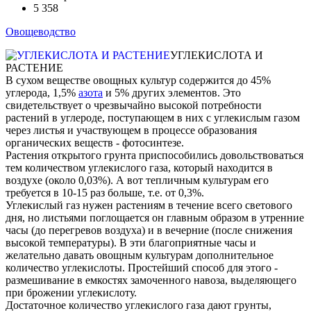
5 358
Овощеводство
УГЛЕКИСЛОТА И
РАСТЕНИЕ
В сухом веществе овощных культур содержится до 45%
углерода, 1,5%
азота
и 5% других элементов. Это
свидетельствует о чрезвычайно высокой потребности
растений в углероде, поступающем в них с углекислым газом
через листья и участвующем в процессе образования
органических веществ - фотосинтезе.
Растения открытого грунта приспособились довольствоваться
тем количеством углекислого газа, который находится в
воздухе (около 0,03%). А вот тепличным культурам его
требуется в 10-15 раз больше, т.е. от 0,3%.
Углекислый газ нужен растениям в течение всего светового
дня, но листьями поглощается он главным образом в утренние
часы (до перегревов воздуха) и в вечерние (после снижения
высокой температуры). В эти благоприятные часы и
желательно давать овощным культурам дополнительное
количество углекислоты. Простейший способ для этого -
размешивание в емкостях замоченного навоза, выделяющего
при брожении углекислоту.
Достаточное количество углекислого газа дают грунты,