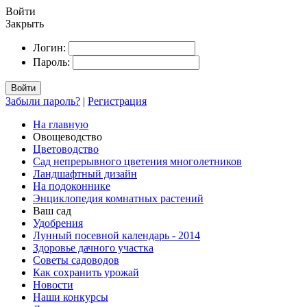
Войти
Закрыть
Логин:
Пароль:
Войти
Забыли пароль?
|
Регистрация
На главную
Овощеводство
Цветоводство
Сад непрерывного цветения многолетников
Ландшафтный дизайн
На подоконнике
Энциклопедия комнатных растений
Ваш сад
Удобрения
Лунный посевной календарь - 2014
Здоровье дачного участка
Советы садоводов
Как сохранить урожай
Новости
Наши конкурсы