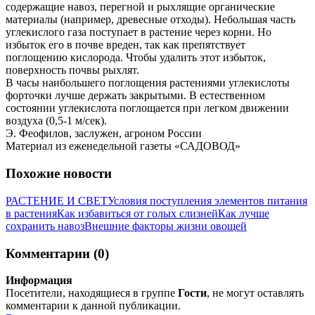
содержащие навоз, перегной и рыхлящие органические
материалы (например, древесные отходы). Небольшая часть
углекислого газа поступает в растение через корни. Но
избыток его в почве вреден, так как препятствует
поглощению кислорода. Чтобы удалить этот избыток,
поверхность почвы рыхлят.
В часы наибольшего поглощения растениями углекислоты
форточки лучше держать закрытыми. В естественном
состоянии углекислота поглощается при легком движении
воздуха (0,5-1 м/сек).
Э. Феофилов, заслужен, агроном России
Материал из еженедельной газеты «САДОВОД»
Похожие новости
РАСТЕНИЕ И СВЕТ
Условия поступления элементов питания
в растения
Как избавиться от голых слизней
Как лучше
сохранить навоз
Внешние факторы жизни овощей
Комментарии (0)
Информация
Посетители, находящиеся в группе
Гости
, не могут оставлять
комментарии к данной публикации.