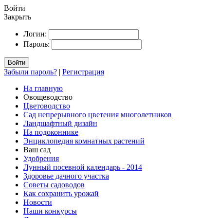
Войти
Закрыть
Логин:
Пароль:
Войти
Забыли пароль?
|
Регистрация
На главную
Овощеводство
Цветоводство
Сад непрерывного цветения многолетников
Ландшафтный дизайн
На подоконнике
Энциклопедия комнатных растений
Ваш сад
Удобрения
Лунный посевной календарь - 2014
Здоровье дачного участка
Советы садоводов
Как сохранить урожай
Новости
Наши конкурсы