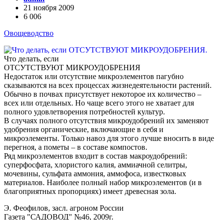
21 ноября 2009
6 006
Овощеводство
Что делать, если
ОТСУТСТВУЮТ МИКРОУДОБРЕНИЯ
Недостаток или отсутствие микроэлементов пагубно
сказываются на всех процессах жизнедеятельности растений.
Обычно в почвах присутствует некоторое их количество –
всех или отдельных. Но чаще всего этого не хватает для
полного удовлетворения потребностей культур.
В случаях полного отсутствия микроудобрений их заменяют
удобрения органические, включающие в себя и
микроэлементы. Только навоз для этого лучше вносить в виде
перегноя, а пометы – в составе компостов.
Ряд микроэлементов входит в состав макроудобрений:
суперфосфата, хлористого калия, аммиачной селитры,
мочевины, сульфата аммония, аммофоса, известковых
материалов. Наиболее полный набор микроэлементов (и в
благоприятных пропорциях) имеет древесная зола.
Э. Феофилов, засл. агроном России
Газета "САДОВОД" №46, 2009г.