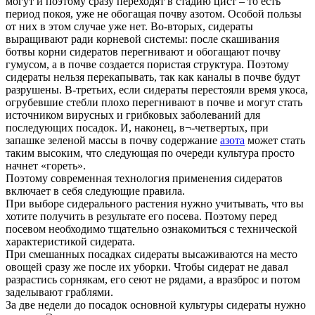
могут и поэтому сразу переходят в стадию цист – то есть
период покоя, уже не обогащая почву азотом. Особой пользы
от них в этом случае уже нет. Во-вторых, сидераты
выращивают ради корневой системы: после скашивания
ботвы корни сидератов перегнивают и обогащают почву
гумусом, а в почве создается пористая структура. Поэтому
сидераты нельзя перекапывать, так как каналы в почве будут
разрушены. В-третьих, если сидераты перестояли время укоса,
огрубевшие стебли плохо перегнивают в почве и могут стать
источником вирусных и грибковых заболеваний для
последующих посадок. И, наконец, в¬-четвертых, при
запашке зеленой массы в почву содержание
азота
может стать
таким высоким, что следующая по очереди культура просто
начнет «гореть».
Поэтому современная технология применения сидератов
включает в себя следующие правила.
При выборе сидерального растения нужно учитывать, что вы
хотите получить в результате его посева. Поэтому перед
посевом необходимо тщательно ознакомиться с технической
характеристикой сидерата.
При смешанных посадках сидераты высаживаются на место
овощей сразу же после их уборки. Чтобы сидерат не давал
разрастись сорнякам, его сеют не рядами, а вразброс и потом
заделывают граблями.
За две недели до посадок основной культуры сидераты нужно