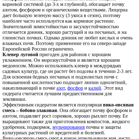
корневой системой (до 3-х м глубиной), обогащает почву
азотом, фосфором и органическими веществами. Люцерна
дает большую зеленую массу (3 укоса в сезон), поэтому
наиболее часто используется как кормовое растение.
Значительной зимостойкостью и засухоустойчивостью
отличается донник, хорошо растущий и на песчаных, и на
глинистых почвах. Однако донник не любит кислых и очень
влажных почв. Поэтому применение его на северо-западе
Европейской России ограничено.
Клевер луговой
пригоден для районов с хорошим
увлажнением. Он морозоустойчив и является хорошим
медоносом. Можно использовать клевер в междурядьях
садовых культур, где он растет без подсева в течении 2-3 лет.
Для освоения бедных песчаных и подзолистых почв с
повышенной кислотностью подходит люпин однолетний,
накапливающий в почве
азот
,
фосфор
и
калий
. Этот вид
сидерата считается лучшим предшественником для
земляники.
Эффективным сидератом является популярная
вико-овсяная
смесь – бобово-злаковая
. Она обогащает почву фосфором и
азотом, подавляет рост сорняков, хорошо рыхлит почву. Ее
выращивают также для приготовления компостов, жидкого
удобрения, подкормок,
мульчирования
почвы и защиты
культурных растений от вредителей и болезней.
Вико¬овсяную смесь сеют в конце апреля-начале мая, часто