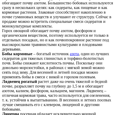
обогащают почву азотом. Большинство бобовых используются
сразу в нескольких целях: как сидераты, как пищевые и как
кормовые растения. Злаковые способствуют накоплению в
почве гуминовых веществ и улучшают ее структуру. Сейчас в
продаже можно встретить специальные смеси сидератов и
монокультурные комплекты.
Горох овощной обогащает почву азотом, фосфором и
органическим веществом, поэтому используется не только в
отдельных посадках, но и как почвопокровное растение под
высокорослыми травянистыми культурами и плодовыми
деревьями.
Бобы кормовые
– богатый источник
азота
, один из лучших
сидератов для тяжелых глинистых и торфяно-болотистых
почв. Бобы снижают кислотность почвы. Поскольку они
довольно морозостойки, в районах с мягкой зимой можно
сеять под зиму. Для весенней и летней посадки можно
применять бобы в смеси с викой и горохом полевым.
Лядвенец рогатый
растет даже на очень тяжелой и бедной
почве, разрыхляет почву на глубину до 1,5 м и обогащает
азотом, калием, фосфором, кальцием, магнием. Лядвенец –
отличная кормовая трава, часто используется для озеленения,
т. к. устойчив к вытаптыванию. В весенних и летних посевах
лучше смешивать его с клевером, люцерной и другими
бобовыми.
Люцерна
посевная обладает исключительно мощной