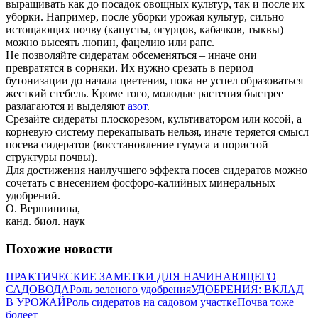
выращивать как до посадок овощных культур, так и после их
уборки. Например, после уборки урожая культур, сильно
истощающих почву (капусты, огурцов, кабачков, тыквы)
можно высеять люпин, фацелию или рапс.
Не позволяйте сидератам обсеменяться – иначе они
превратятся в сорняки. Их нужно срезать в период
бутонизации до начала цветения, пока не успел образоваться
жесткий стебель. Кроме того, молодые растения быстрее
разлагаются и выделяют
азот
.
Срезайте сидераты плоскорезом, культиватором или косой, а
корневую систему перекапывать нельзя, иначе теряется смысл
посева сидератов (восстановление гумуса и пористой
структуры почвы).
Для достижения наилучшего эффекта посев сидератов можно
сочетать с внесением фосфоро-калийных минеральных
удобрений.
О. Вершинина,
канд. биол. наук
Похожие новости
ПРАКТИЧЕСКИЕ ЗАМЕТКИ ДЛЯ НАЧИНАЮЩЕГО
САДОВОДА
Роль зеленого удобрения
УДОБРЕНИЯ: ВКЛАД
В УРОЖАЙ
Роль сидератов на садовом участке
Почва тоже
болеет