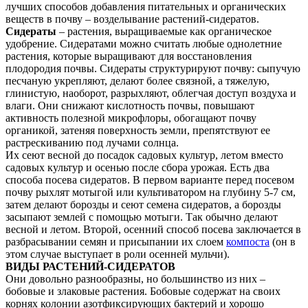
лучших способов добавления питательных и органических
веществ в почву – возделывание растений-сидератов.
Сидераты
– растения, выращиваемые как органическое
удобрение. Сидератами можно считать любые однолетние
растения, которые выращивают для восстановления
плодородия почвы. Сидераты структурируют почву: сыпучую
песчаную укрепляют, делают более связной, а тяжелую,
глинистую, наоборот, разрыхляют, облегчая доступ воздуха и
влаги. Они снижают кислотность почвы, повышают
активность полезной микрофлоры, обогащают почву
органикой, затеняя поверхность земли, препятствуют ее
растрескиванию под лучами солнца.
Их сеют весной до посадок садовых культур, летом вместо
садовых культур и осенью после сбора урожая. Есть два
способа посева сидератов. В первом варианте перед посевом
почву рыхлят мотыгой или культиватором на глубину 5-7 см,
затем делают борозды и сеют семена сидератов, а борозды
засыпают землей с помощью мотыги. Так обычно делают
весной и летом. Второй, осенний способ посева заключается в
разбрасывании семян и присыпании их слоем
компоста
(он в
этом случае выступает в роли осенней мульчи).
ВИДЫ РАСТЕНИЙ-СИДЕРАТОВ
Они довольно разнообразны, но большинство из них –
бобовые и злаковые растения. Бобовые содержат на своих
корнях колонии азотфиксирующих бактерий и хорошо