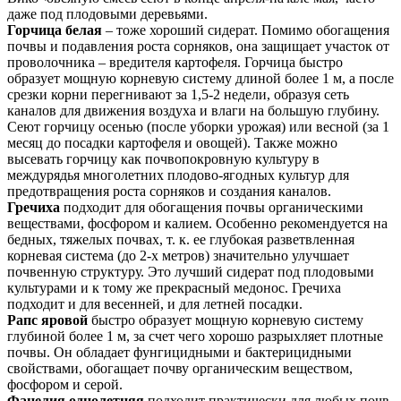
даже под плодовыми деревьями.
Горчица белая
– тоже хороший сидерат. Помимо обогащения
почвы и подавления роста сорняков, она защищает участок от
проволочника – вредителя картофеля. Горчица быстро
образует мощную корневую систему длиной более 1 м, а после
срезки корни перегнивают за 1,5-2 недели, образуя сеть
каналов для движения воздуха и влаги на большую глубину.
Сеют горчицу осенью (после уборки урожая) или весной (за 1
месяц до посадки картофеля и овощей). Также можно
высевать горчицу как почвопокровную культуру в
междурядья многолетних плодово-ягодных культур для
предотвращения роста сорняков и создания каналов.
Гречиха
подходит для обогащения почвы органическими
веществами, фосфором и калием. Особенно рекомендуется на
бедных, тяжелых почвах, т. к. ее глубокая разветвленная
корневая система (до 2-х метров) значительно улучшает
почвенную структуру. Это лучший сидерат под плодовыми
культурами и к тому же прекрасный медонос. Гречиха
подходит и для весенней, и для летней посадки.
Рапс яровой
быстро образует мощную корневую систему
глубиной более 1 м, за счет чего хорошо разрыхляет плотные
почвы. Он обладает фунгицидными и бактерицидными
свойствами, обогащает почву органическим веществом,
фосфором и серой.
Фацелия однолетняя
подходит практически для любых почв