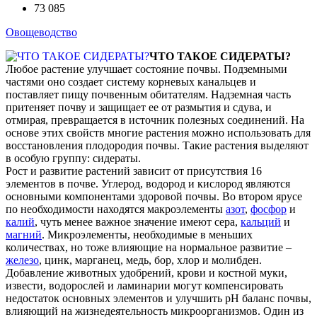
73 085
Овощеводство
ЧТО ТАКОЕ СИДЕРАТЫ?
Любое растение улучшает состояние почвы. Подземными
частями оно создает систему корневых канальцев и
поставляет пищу почвенным обитателям. Надземная часть
притеняет почву и защищает ее от размытия и сдува, и
отмирая, превращается в источник полезных соединений. На
основе этих свойств многие растения можно использовать для
восстановления плодородия почвы. Такие растения выделяют
в особую группу: сидераты.
Рост и развитие растений зависит от присутствия 16
элементов в почве. Углерод, водород и кислород являются
основными компонентами здоровой почвы. Во втором ярусе
по необходимости находятся макроэлементы
азот
,
фосфор
и
калий
, чуть менее важное значение имеют сера,
кальций
и
магний
. Микроэлементы, необходимые в меньших
количествах, но тоже влияющие на нормальное развитие –
железо
, цинк, марганец, медь, бор, хлор и молибден.
Добавление животных удобрений, крови и костной муки,
извести, водорослей и ламинарии могут компенсировать
недостаток основных элементов и улучшить рН баланс почвы,
влияющий на жизнедеятельность микроорганизмов. Один из