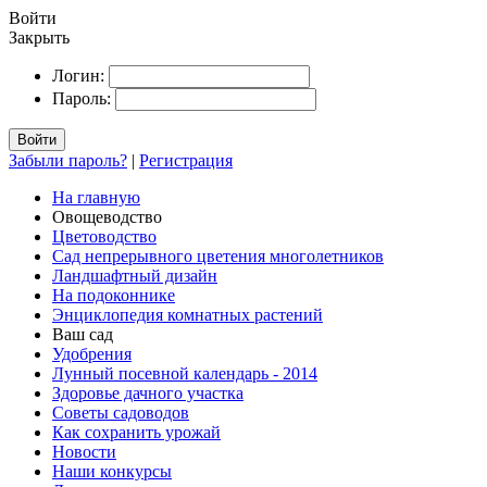
Войти
Закрыть
Логин:
Пароль:
Войти
Забыли пароль?
|
Регистрация
На главную
Овощеводство
Цветоводство
Сад непрерывного цветения многолетников
Ландшафтный дизайн
На подоконнике
Энциклопедия комнатных растений
Ваш сад
Удобрения
Лунный посевной календарь - 2014
Здоровье дачного участка
Советы садоводов
Как сохранить урожай
Новости
Наши конкурсы