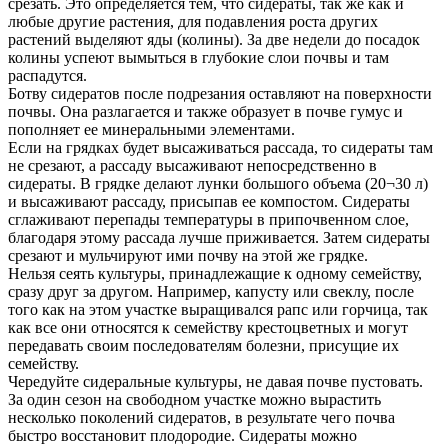
срезать. Это определяется тем, что сидераты, так же как и
любые другие растения, для подавления роста других
растений выделяют яды (колины). За две недели до посадок
колины успеют вымыться в глубокие слои почвы и там
распадутся.
Ботву сидератов после подрезания оставляют на поверхности
почвы. Она разлагается и также образует в почве гумус и
пополняет ее минеральными элементами.
Если на грядках будет высаживаться рассада, то сидераты там
не срезают, а рассаду высаживают непосредственно в
сидераты. В грядке делают лунки большого объема (20¬30 л)
и высаживают рассаду, присыпав ее компостом. Сидераты
сглаживают перепады температуры в припочвенном слое,
благодаря этому рассада лучше приживается. Затем сидераты
срезают и мульчируют ими почву на этой же грядке.
Нельзя сеять культуры, принадлежащие к одному семейству,
сразу друг за другом. Например, капусту или свеклу, после
того как на этом участке выращивался рапс или горчица, так
как все они относятся к семейству крестоцветных и могут
передавать своим последователям болезни, присущие их
семейству.
Чередуйте сидеральные культуры, не давая почве пустовать.
За один сезон на свободном участке можно вырастить
несколько поколений сидератов, в результате чего почва
быстро восстановит плодородие. Сидераты можно