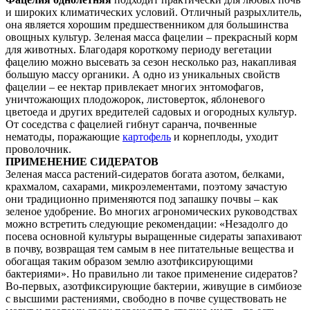
и широких климатических условий. Отличный разрыхлитель,
она является хорошим предшественником для большинства
овощных культур. Зеленая масса фацелии – прекрасный корм
для животных. Благодаря короткому периоду вегетации
фацелию можно высевать за сезон несколько раз, накапливая
большую массу органики. А одно из уникальных свойств
фацелии – ее нектар привлекает многих энтомофагов,
уничтожающих плодожорок, листоверток, яблоневого
цветоеда и других вредителей садовых и огородных культур.
От соседства с фацелией гибнут саранча, почвенные
нематоды, поражающие
картофель
и корнеплоды, уходит
проволочник.
ПРИМЕНЕНИЕ СИДЕРАТОВ
Зеленая масса растений-сидератов богата азотом, белками,
крахмалом, сахарами, микроэлементами, поэтому зачастую
они традиционно применяются под запашку почвы – как
зеленое удобрение. Во многих агрономических руководствах
можно встретить следующие рекомендации: «Незадолго до
посева основной культуры выращенные сидераты запахивают
в почву, возвращая тем самым в нее питательные вещества и
обогащая таким образом землю азотфиксирующими
бактериями». Но правильно ли такое применение сидератов?
Во-первых, азотфиксирующие бактерии, живущие в симбиозе
с высшими растениями, свободно в почве существовать не