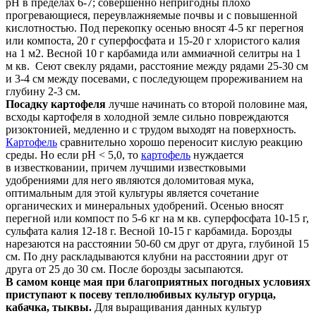
pH в пределах 6-7; совершенно непригодны плохо
прогревающиеся, переувлажняемые почвы и с повышенной
кислотностью. Под перекопку осенью вносят 4-5 кг перегноя
или компоста, 20 г суперфосфата и 15-20 г хлористого калия
на 1 м2. Весной 10 г карбамида или аммиачной селитры на 1
м кв. Сеют свеклу рядами, расстояние между рядами 25-30 см
и 3-4 см между посевами, с последующем прореживанием на
глубину 2-3 см.
Посадку картофеля
лучше начинать со второй половине мая,
всходы картофеля в холодной земле сильно повреждаются
ризоктонией, медленно и с трудом выходят на поверхность.
Картофель
сравнительно хорошо переносит кислую реакцию
среды. Но если рН < 5,0, то
картофель
нуждается
в известковании, причем лучшими известковыми
удобрениями для него являются доломитовая мука,
оптимальным для этой культуры является сочетание
органических и минеральных удобрений. Осенью вносят
перегной или компост по 5-6 кг на м кв. суперфосфата 10-15 г,
сульфата калия 12-18 г. Весной 10-15 г карбамида. Борозды
нарезаются на расстоянии 50-60 см друг от друга, глубиной 15
см. По дну раскладываются клубни на расстоянии друг от
друга от 25 до 30 см. После борозды засыпаются.
В самом конце мая при благоприятных погодных условиях
приступают к посеву теплолюбивых культур огурца,
кабачка, тыквы.
Для выращивания данных культур