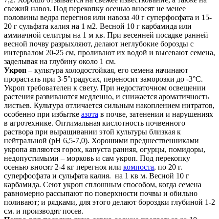
свежий навоз. Под перекопку осенью вносят не менее
половины ведра перегноя или навоза 40 г суперфосфата и 15-
20 г сульфата калия на 1 м2. Весной 10 г карбамида или
аммиачной селитры на 1 м кв. При весенней посадке ранней
весной почву разрыхляют, делают неглубокие борозды с
интервалом 20-25 см, проливают их водой и высевают семена,
заделывая на глубину около 1 см.
Укроп
– культура холодостойкая, его семена начинают
прорастать при 3-5°градусах, переносит заморозки до -3°С.
Укроп требователен к свету. При недостаточном освещении
растения развиваются медленно, и снижается ароматичность
листьев. Культура отличается сильным накоплением нитратов,
особенно при избытке
азота
в почве, затенении и нарушениях
в агротехнике. Оптимальная кислотность почвенного
раствора при выращивании этой культуры близкая к
нейтральной (рН 6,5-7,0). Хорошими предшественниками
укропа являются горох, капуста ранняя, огурцы, помидоры,
недопустимыми – морковь и сам укроп. Под перекопку
осенью вносят 2-4 кг перегноя или
компоста
, по 20 г.
суперфосфата и сульфата калия. на 1 кв м. Весной 10 г
карбамида. Сеют укроп сплошным способом, когда семена
равномерно рассыпают по поверхности почвы и обильно
поливают; и рядками, для этого делают бороздки глубиной 1-2
см. и производят посев.