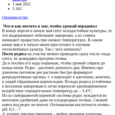
1 мая 2022
3 343
Овощеводство
Что и как посеять в мае, чтобы урожай порадовал
В конце апреля и начале мая сеют холодостойкие культуры, те,
что выдерживают небольшие заморозки, а их семена
начинают прорастать при низких температурах. В самом
конце мая и в начале июня приступают к посевам
теплолюбивых культур. Так с чего начинать?
Посев редиса
на участке можно проводить сразу после схода
снега, не дожидаясь прогрева почвы.
Да и посеять его надо пораньше, чтобы урожай собрать до
конца июня. Редис - растение длинного дня. Именно при
длинном световом дне растение быстро формирует
репродуктивные органы, т. е переходит к цветению, конечно,
в ущерб образования корнеплодов. Всходы редиса устойчивы
к весенним заморозкам и легко переносят кратковременное
воздействие отрицательных температур до – 3-4°С.
Из-за слаборазвитой корневой системы редис нуждается во
внесении удобрений даже на плодородных почвах. Свежий
навоз под редис не вносят. Оптимальная кислотность почвы -
рН: 6,5 – 7
А лучшие предшественники - любые овощные культуры,