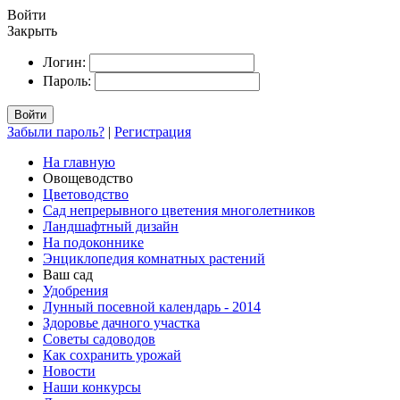
Войти
Закрыть
Логин:
Пароль:
Войти
Забыли пароль?
|
Регистрация
На главную
Овощеводство
Цветоводство
Сад непрерывного цветения многолетников
Ландшафтный дизайн
На подоконнике
Энциклопедия комнатных растений
Ваш сад
Удобрения
Лунный посевной календарь - 2014
Здоровье дачного участка
Советы садоводов
Как сохранить урожай
Новости
Наши конкурсы