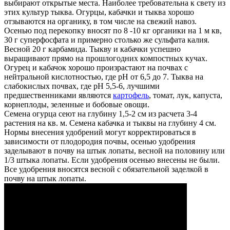
выбирают открытые места. Наиболее требовательна к свету из
этих культур тыква. Огурцы, кабачки и тыква хорошо
отзываются на органику, в том числе на свежий навоз.
Осенью под перекопку вносят по 8 -10 кг органики на 1 м кв,
30 г суперфосфата и примерно столько же сульфата калия.
Весной 20 г карбамида. Тыкву и кабачки успешно
выращивают прямо на прошлогодних компостных кучах.
Огурец и кабачок хорошо произрастают на почвах с
нейтральной кислотностью, где pH от 6,5 до 7. Тыква на
слабокислых почвах, где pH 5,5-6, лучшими
предшественниками являются
картофель
, томат, лук, капуста,
корнеплоды, зеленные и бобовые овощи.
Семена огурца сеют на глубину 1,5-2 см из расчета 3-4
растения на кв. м. Семена кабачка и тыквы на глубину 4 см.
Нормы внесения удобрений могут корректироваться в
зависимости от плодородия почвы, осенью удобрения
заделывают в почву на штык лопаты, весной на половину или
1/3 штыка лопаты. Если удобрения осенью внесены не были.
Все удобрения вносятся весной с обязательной заделкой в
почву на штык лопаты.