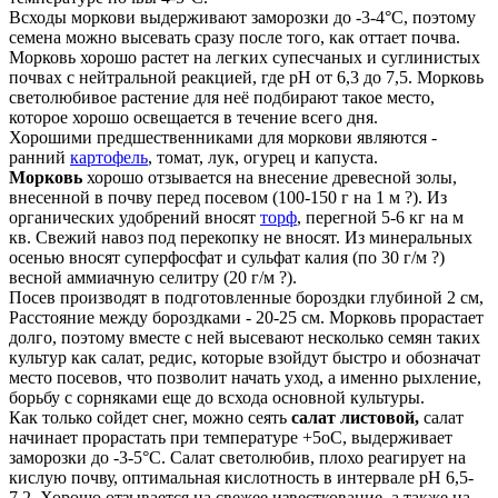
Всходы моркови выдерживают заморозки до -3-4°С, поэтому
семена можно высевать сразу после того, как оттает почва.
Морковь хорошо растет на легких супесчаных и суглинистых
почвах с нейтральной реакцией, где рН от 6,3 до 7,5. Морковь
светолюбивое растение для неё подбирают такое место,
которое хорошо освещается в течение всего дня.
Хорошими предшественниками для моркови являются -
ранний
картофель
, томат, лук, огурец и капуста.
Морковь
хорошо отзывается на внесение древесной золы,
внесенной в почву перед посевом (100-150 г на 1 м ?). Из
органических удобрений вносят
торф
, перегной 5-6 кг на м
кв. Свежий навоз под перекопку не вносят. Из минеральных
осенью вносят суперфосфат и сульфат калия (по 30 г/м ?)
весной аммиачную селитру (20 г/м ?).
Посев производят в подготовленные бороздки глубиной 2 см,
Расстояние между бороздками - 20-25 см. Морковь прорастает
долго, поэтому вместе с ней высевают несколько семян таких
культур как салат, редис, которые взойдут быстро и обозначат
место посевов, что позволит начать уход, а именно рыхление,
борьбу с сорняками еще до всхода основной культуры.
Как только сойдет снег, можно сеять
салат листовой,
салат
начинает прорастать при температуре +5оС, выдерживает
заморозки до -3-5°C. Салат светолюбив, плохо реагирует на
кислую почву, оптимальная кислотность в интервале pH 6,5-
7,2. Хорошо отзывается на свежее известкование, а также на