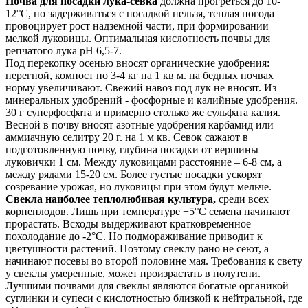
Почва для посадки лука-севка
должна прогреться до 10-
12°C, но задерживаться с посадкой нельзя, теплая погода
провоцирует рост надземной части, при формировании
мелкой луковицы. Оптимальная кислотность почвы для
репчатого лука pH 6,5-7.
Под перекопку осенью вносят органические удобрения:
перегной, компост по 3-4 кг на 1 кв м. на бедных почвах
норму увеличивают. Свежий навоз под лук не вносят. Из
минеральных удобрений - фосфорные и калийные удобрения.
30 г суперфосфата и примерно столько же сульфата калия.
Весной в почву вносят азотные удобрения карбамид или
аммиачную селитру 20 г. на 1 м кв. Севок сажают в
подготовленную почву, глубина посадки от вершины
луковички 1 см. Между луковицами расстояние – 6-8 см, а
между рядами 15-20 см. Более густые посадки ускорят
созревание урожая, но луковицы при этом будут мельче.
Свекла наиболее теплолюбивая культура,
среди всех
корнеплодов. Лишь при температуре +5°С семена начинают
прорастать. Всходы выдерживают кратковременное
похолодание до -2°С. Но подмораживание приводит к
цветушности растений. Поэтому свеклу рано не сеют, а
начинают посевы во второй половине мая. Требования к свету
у свеклы умеренные, может произрастать в полутени.
Лучшими почвами для свеклы являются богатые органикой
суглинки и супеси с кислотностью близкой к нейтральной, где