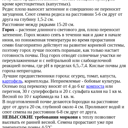
кроме крестоцветных (капустных).
Редис плохо выносит затенение и совершенно не переносит
загущения. Сеют семена редиса на расстоянии 5-6 см друг от
друга на глубину 1,5-2 см.
Расстояние между рядками 15-20 см.
Горох
– растение длинного светового дня, плохо переносит
затенение. Горох можно сеять в течении мая и даже в начале
июня, но пониженная температура во время прорастания
семян благоприятно действует на развитие корневой системы,
поэтому горох лучше посеять пораньше, как только настает
готовность почвы. Под горох отводят солнечные участки не
переувлажненные и с нейтральной или слабощелочной
реакцией почвы, где pH в пределах 6,5,-7,4. Кислые почвы для
гороха непригодны.
Лучшие предшественники гороха: огурец, томат, капуста,
картофель
, корнеплоды. Неприемлемые - бобовые культуры.
Осенью под перекопку вносят от 4 до 6 кг
компоста
или
перегноя, 30 г суперфосфата и 20 г. сульфата калия на 1 кв м.
Весной по 10 г карбамида на 1 кв. м.
В подготовленной почве делаются бороздки на расстояние
друг от друга 20 см, глубиной около 4 см. Проливают водой и
сеют семена на расстоянии 6-8 см друг от друга.
НЕВЫСОКИЕ требования моркови
к теплу позволяют
высевать ее ранней весной. Семена прорастают уже при
температуре почвы 4-5°С.