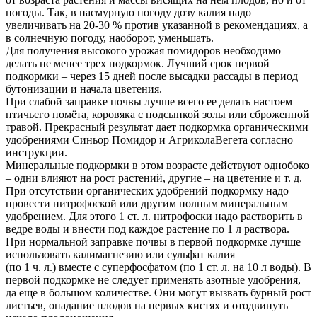
погоды. Так, в пасмурную погоду дозу калия надо
увеличивать на 20-30 % против указанной в рекомендациях, а
в солнечную погоду, наоборот, уменьшать.
Для получения высокого урожая помидоров необходимо
делать не менее трех подкормок. Лучший срок первой
подкормки – через 15 дней после высадки рассады в период
бутонизации и начала цветения.
При слабой заправке почвы лучше всего ее делать настоем
птичьего помёта, коровяка с подсыпкой золы или сброженной
травой. Прекрасный результат дает подкормка органическими
удобрениями Синьор Помидор и Агрикола­Вегета согласно
инструкции.
Минеральные подкормки в этом возрасте действуют однобоко
– одни влияют на рост растений, другие – на цветение и т. д.
При отсутствии органических удобрений подкормку надо
провести нитрофоской или другим полным минеральным
удобрением. Для этого 1 ст. л. нитрофоски надо растворить в
ведре воды и внести под каждое растение по 1 л раствора.
При нормальной заправке почвы в первой подкормке лучше
использовать калимагнезию или сульфат калия
(по 1 ч. л.) вместе с суперфосфатом (по 1 ст. л. на 10 л воды). В
первой подкормке не следует применять азотные удобрения,
да еще в большом количестве. Они могут вызвать бурный рост
листьев, опадание плодов на первых кистях и отодвинуть