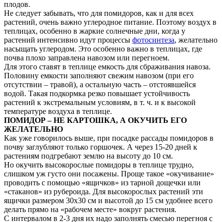
плодов.
Не следует забывать, что для помидоров, как и для всех
растений, очень важно углеродное питание. Поэтому воздух в
теплицах, особенно в жаркие солнечные дни, когда у
растений интенсивно идут процессы
фотосинтеза
, желательно
насыщать углеродом. Это особенно важно в теплицах, где
почва плохо заправлена навозом или перегноем.
Для этого ставят в теплице емкость для сбраживания навоза.
Половину емкости заполняют свежим навозом (при его
отсутствии – травой), а остальную часть – отстоявшейся
водой. Такая подкормка резко повышает устойчивость
растений к экстремальным условиям, в т. ч. и к высокой
температуре воздуха в теплице.
ПОМИДОР – НЕ КАРТОШКА, А ОКУЧИТЬ ЕГО
ЖЕЛАТЕЛЬНО
Как уже говорилось выше, при посадке рассады помидоров в
почву заглубляют только горшочек. А через 15-20 дней к
растениям подгребают землю на высоту до 10 см.
Но окучить высокорослые помидоры в теплице трудно,
слишком уж густо они посажены. Проще такое «окучивание»
проводить с помощью «ящичков» из тарной дощечки или
«стаканов» из рубероида. Для высокорослых растений эти
ящички размером 30х30 см и высотой до 15 см удобнее всего
делать прямо на «рабочем месте» вокруг растения.
С интервалом в 2-3 дня их надо заполнять смесью перегноя с