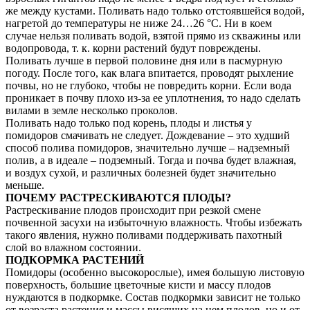
же между кустами. Поливать надо только отстоявшейся водой,
нагретой до температуры не ниже 24…26 °С. Ни в коем
случае нельзя поливать водой, взятой прямо из скважины или
водопровода, т. к. корни растений будут повреждены.
Поливать лучше в первой половине дня или в пасмурную
погоду. После того, как влага впитается, проводят рыхление
почвы, но не глубоко, чтобы не повредить корни. Если вода
проникает в почву плохо из-за ее уплотнения, то надо сделать
вилами в земле несколько проколов.
Поливать надо только под корень, плоды и листья у
помидоров смачивать не следует. Дождевание – это худший
способ полива помидоров, значительно лучше – надземный
полив, а в идеале – подземный. Тогда и почва будет влажная,
и воздух сухой, и различных болезней будет значительно
меньше.
ПОЧЕМУ РАСТРЕСКИВАЮТСЯ ПЛОДЫ?
Растрескивание плодов происходит при резкой смене
почвенной засухи на избыточную влажность. Чтобы избежать
такого явления, нужно поливами поддерживать пахотный
слой во влажном состоянии.
ПОДКОРМКА РАСТЕНИЙ
Помидоры (особенно высокорослые), имея большую листовую
поверхность, большие цветочные кисти и массу плодов
нуждаются в подкормке. Состав подкормки зависит не только
от возраста растения и массы висящих на нем плодов, но и от