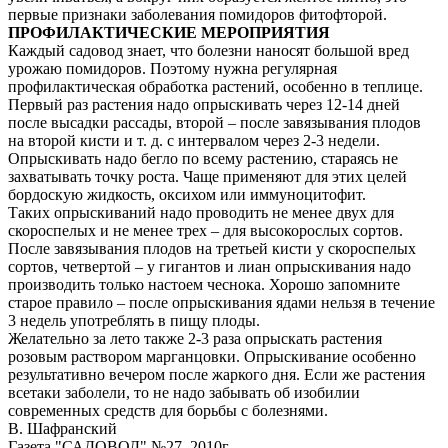
первые признаки заболевания помидоров фитофторой.
ПРОФИЛАКТИЧЕСКИЕ МЕРОПРИЯТИЯ
Каждый садовод знает, что болезни наносят большой вред
урожаю помидоров. Поэтому нужна регулярная
профилактическая обработка растений, особенно в теплице.
Первый раз растения надо опрыскивать через 12-14 дней
после высадки рассады, второй – после завязывания плодов
на второй кисти и т. д. с интервалом через 2-3 недели.
Опрыскивать надо бегло по всему растению, стараясь не
захватывать точку роста. Чаще применяют для этих целей
бордоскую жидкость, оксихом или иммуноцитофит.
Таких опрыскиваний надо проводить не менее двух для
скороспелых и не менее трех – для высокорослых сортов.
После завязывания плодов на третьей кисти у скороспелых
сортов, четвертой – у гигантов и лиан опрыскивания надо
производить только настоем чеснока. Хорошо запомните
старое правило – после опрыскивания ядами нельзя в течение
3 недель употреблять в пищу плоды.
Желательно за лето также 2-3 раза опрыскать растения
розовым раствором марганцовки. Опрыскивание особенно
результативно вечером после жаркого дня. Если же растения
все­таки заболели, то не надо забывать об изобилии
современных средств для борьбы с болезнями.
В. Шафранский
Газета "САДОВОД" №27, 2010г.