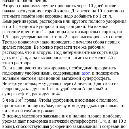
начало плодоношения.
Вторую подкормку лучше проводить через 10 дней после
начала распускания второй кисти. Для этого на 10 л раствора
птичьего помёта или коровяка надо добавить по 1 ст. л.
Кемира­универсал, растворина или другого полного удобрения
и по 1 г медного купороса и марганцовки. На каждое
растение внести по 1 л раствора для низкорослых сортов, по
1,5 л для детерминантных и по 2 л для высокорослых сортов.
Третью подкормку надо проводить с началом сбора первых
зрелых плодов. Ее можно провести тем же рабочим
раствором, что и вторую. Под детерминантные сорта надо
дать по 1,5 л, а на высокорослые и гиганты не менее 2,5 л
этого раствора.
Если ваши растения зажировали, необходимо прекратить
подкормку удобрениями, содержащими
азот
, и подкормить
зольным настоем или водной вытяжкой суперфосфата.
Четвертую подкормку делают через 2 недели. Для этого на
ведро воды кладут по 1 ст. л. удобрения Агрикола­3 и
суперфосфата, расходуя по 4-
2
5 л на 1 м
гряды. Чтобы удобрения, вносимые с поливом,
проникли в почву глубже, почву в междурядьях прокалывают
вилами на глубину рожков.
В период массового завязывания и налива плодов прибавку
урожая дает подкормка вытяжкой суперфосфата (1 ч. л. на 10 л
воды), способствующая ускорению завязывания и созреванию