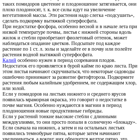
таких помидоров цветение и плодоношение затягивается, они
плохо плодоносят, т. к. все силы идут на увеличение
вегетативной массы. Эти растения надо слегка «подсушить»,
сделать подкормку вытяжкой суперфосфата.
При недостатке фосфора, особенно весной и в начале лета при
низкой температуре почвы, листья с нижней стороны вдоль
жилок и стебли приобретают фиолетовый оттенок, может
наблюдаться опадание цветков. Подсыпьте под каждое
растение по 1 ст. л. золы и заделайте ее в почву или полейте
растения водной вытяжкой суперфосфата.
Калий
особенно нужен в период созревания плодов.
Недостаток его проявляется в бурой кайме по краю листа. При
этом листья начинают скручиваться, что некоторые садоводы
ошибочно принимают за развитие фитофтороза. Подкормите
растения любым калийным удобрением, не содержащим хлор,
или золой.
Если у помидоров на листьях нижнего и среднего ярусов
появилась мраморная окраска, это говорит о недостатке в
почве магния. Особенно нуждаются в магнии в период
плодоношения новые продуктивные гибриды.
Если у растений тонкие высокие стебли с длинными
междоузлиями, то они просто попали в солнечную «блокаду».
Если сначала на нижних, а затем и на остальных листьях
появились темно­бурые пятна, которые затем начинают
увеличиваться, а вокруг них образуется желтое пятно, это