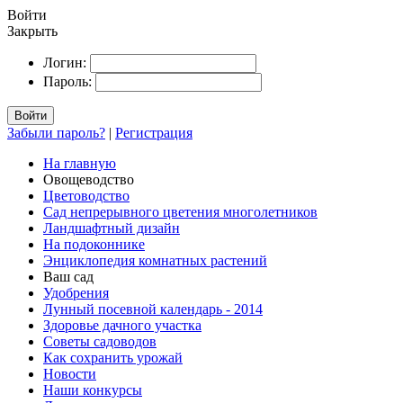
Войти
Закрыть
Логин:
Пароль:
Войти
Забыли пароль?
|
Регистрация
На главную
Овощеводство
Цветоводство
Сад непрерывного цветения многолетников
Ландшафтный дизайн
На подоконнике
Энциклопедия комнатных растений
Ваш сад
Удобрения
Лунный посевной календарь - 2014
Здоровье дачного участка
Советы садоводов
Как сохранить урожай
Новости
Наши конкурсы