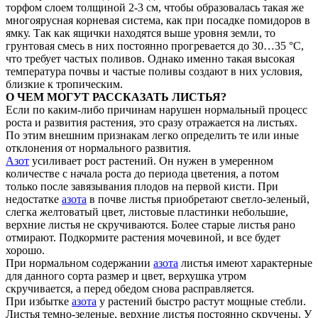
торфом слоем толщиной 2-3 см, чтобы образовалась такая же
многоярусная корневая система, как при посадке помидоров в
ямку. Так как ящички находятся выше уровня земли, то
грунтовая смесь в них постоянно прогревается до 30…35 °С,
что требует частых поливов. Однако именно такая высокая
температура почвы и частые поливы создают в них условия,
близкие к тропическим.
О ЧЕМ МОГУТ РАССКАЗАТЬ ЛИСТЬЯ?
Если по каким-­либо причинам нарушен нормальный процесс
роста и развития растения, это сразу отражается на листьях.
По этим внешним признакам легко определить те или иные
отклонения от нормального развития.
Азот
усиливает рост растений. Он нужен в умеренном
количестве с начала роста до периода цветения, а потом
только после завязывания плодов на первой кисти. При
недостатке
азота
в почве листья приобретают светло-зеленый,
слегка желтоватый цвет, листовые пластинки небольшие,
верхние листья не скручиваются. Более старые листья рано
отмирают. Подкормите растения мочевиной, и все будет
хорошо.
При нормальном содержании
азота
листья имеют характерные
для данного сорта размер и цвет, верхушка утром
скручивается, а перед обедом снова расправляется.
При избытке
азота
у растений быстро растут мощные стебли.
Листья темно-­зеленые, верхние листья постоянно скручены. У