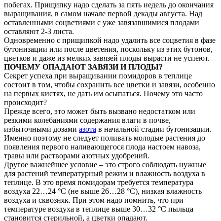
побегах. Прищипку надо сделать за пять недель до окончания
выращивания, в самом начале первой декады августа. Над
оставленными соцветиями с уже завязавшимися плодами
оставляют 2-3 листа.
Одновременно с прищипкой надо удалить все соцветия в фазе
бутонизации или после цветения, поскольку из этих бутонов,
цветков и даже из мелких завязей плоды вырасти не успеют.
ПОЧЕМУ ОПАДАЮТ ЗАВЯЗИ И ПЛОДЫ?
Секрет успеха при выращивании помидоров в теплице
состоит в том, чтобы сохранить все цветки и завязи, особенно
на первых кистях, не дать им осыпаться. Почему это часто
происходит?
Прежде всего, это может быть вызвано недостатком или
резкими колебаниями содержания влаги в почве,
избыточными дозами
азота
в начальной стадии бутонизации.
Именно поэтому не следует поливать молодые растения до
появления первого наливающегося плода настоем навоза,
травы или растворами азотных удобрений.
Другое важнейшее условие – это строго соблюдать нужные
для растений температурный режим и влажность воздуха в
теплице. В это время помидорам требуется температура
воздуха 22…24 °С (не выше 26…28 °С), низкая влажность
воздуха и сквозняк. При этом надо помнить, что при
температуре воздуха в теплице выше 30…32 °С пыльца
становится стерильной, а цветки опадают.