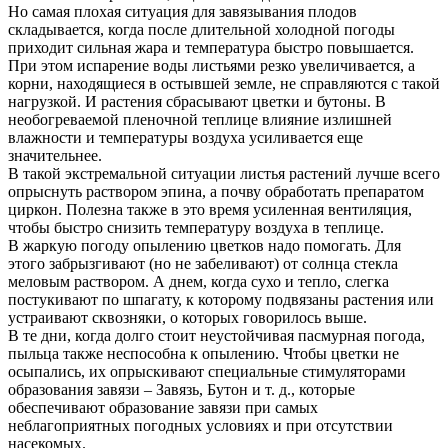
Но самая плохая ситуация для завязывания плодов
складывается, когда после длительной холодной погоды
приходит сильная жара и температура быстро повышается.
При этом испарение воды листьями резко увеличивается, а
корни, находящиеся в остывшей земле, не справляются с такой
нагрузкой. И растения сбрасывают цветки и бутоны. В
необогреваемой пленочной теплице влияние излишней
влажности и температуры воздуха усиливается еще
значительнее.
В такой экстремальной ситуации листья растений лучше всего
опрыснуть раствором эпина, а почву обработать препаратом
циркон. Полезна также в это время усиленная вентиляция,
чтобы быстро снизить температуру воздуха в теплице.
В жаркую погоду опылению цветков надо помогать. Для
этого забрызгивают (но не забеливают) от солнца стекла
меловым раствором. А днем, когда сухо и тепло, слегка
постукивают по шпагату, к которому подвязаны растения или
устраивают сквозняки, о которых говорилось выше.
В те дни, когда долго стоит неустойчивая пасмурная погода,
пыльца также неспособна к опылению. Чтобы цветки не
осыпались, их опрыскивают специальные стимуляторами
образования завязи – Завязь, Бутон и т. д., которые
обеспечивают образование завязи при самых
неблагоприятных погодных условиях и при отсутствии
насекомых.