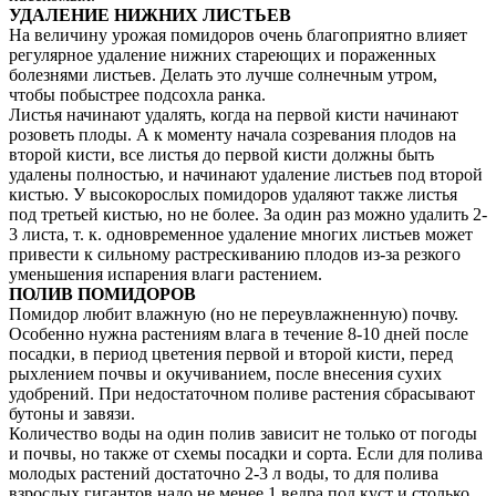
УДАЛЕНИЕ НИЖНИХ ЛИСТЬЕВ
На величину урожая помидоров очень благоприятно влияет
регулярное удаление нижних стареющих и пораженных
болезнями листьев. Делать это лучше солнечным утром,
чтобы побыстрее подсохла ранка.
Листья начинают удалять, когда на первой кисти начинают
розоветь плоды. А к моменту начала созревания плодов на
второй кисти, все листья до первой кисти должны быть
удалены полностью, и начинают удаление листьев под второй
кистью. У высокорослых помидоров удаляют также листья
под третьей кистью, но не более. За один раз можно удалить 2-
3 листа, т. к. одновременное удаление многих листьев может
привести к сильному растрескиванию плодов из-за резкого
уменьшения испарения влаги растением.
ПОЛИВ ПОМИДОРОВ
Помидор любит влажную (но не переувлажненную) почву.
Особенно нужна растениям влага в течение 8-10 дней после
посадки, в период цветения первой и второй кисти, перед
рыхлением почвы и окучиванием, после внесения сухих
удобрений. При недостаточном поливе растения сбрасывают
бутоны и завязи.
Количество воды на один полив зависит не только от погоды
и почвы, но также от схемы посадки и сорта. Если для полива
молодых растений достаточно 2-3 л воды, то для полива
взрослых гигантов надо не менее 1 ведра под куст и столько