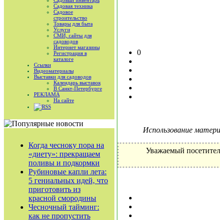
Садовый инвентарь
Садовая техника
Садовое
строительство
Товары для быта
Услуги
СМИ, сайты для
садоводов
Интернет магазины
0
Регистрация в
каталоге
Ссылки
Видеоматериалы
Выставки для садоводов
Календарь выставок
В Санкт-Петербурге
РЕКЛАМА
На сайте
RSS
Использование материа
Когда чесноку пора на
Уважаемый посетител
«диету»: прекращаем
поливы и подкормки
Рубиновые капли лета:
5 гениальных идей, что
приготовить из
красной смородины
Чесночный тайминг:
как не пропустить