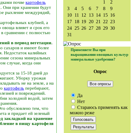
1
2
адками почве
картофель
. Они при хранении будут
3
4
5
6
7
8
9
ное рыхление междурядий,
10
11
12
13
14
15
16
17
18
19
20
21
22
23
картофельных клубней, а
 овоща влияет и срок его
24
25
26
27
28
29
30
 в сравнении с полностью
31
ений в период вегетации.
о сахаров и имеют более
Применяете Вы при
я. Недостаток калийных
выращивании овощных культур
чение сезона минеральных
минеральные удобрения?
ом случае, когда они
Опрос
дуется за 15-18 дней до
сжигают. Уборку урожая
ладывать не на земле, а на
Все опросы
го
картофель
перебирают,
олезней и повреждений.
Да
бни холодной водой, затем
Нет
хранения.
Стараюсь применять как
Это обусловлено тем, что
можно реже
ета и придает ей зеленый
ед закладкой на хранение
ебление в пищу картофеля