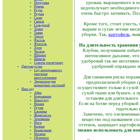
урожая, выращенного в х
Петрушка
Ревень
недополучает необходимого 
Редис
очень быстро загнивать. П
Редька
Салат
Свекла
Кроме того, стоит учесть,
Сельдерей
жаркие и сухие летние меся
Томат
Тыква
уборки. Так,
картофель
, вы
Укроп
Фасоль
Фенхель
На длительность хранения 
Хрен
Клубни, получившие избыто
Чеснок
Шпинат
интенсивное дыхание, что
Шавель
удобрений так же негативно
Советы тепличнику
удобрений оправдано и 
Цветоводство
Сад непрерывного
цветения
Для снижения риска пораже
многолетников
Энциклопедия
предполагаемой уборки ср
комнатных растений
осуществляют только в сухой
Ваш сад
сухой ткани или бумаге, а 
Айва
Боярышник
оставляя для длительного
Виноград
Если на ботве перед уборкой
Вишня
Груша
тщательно п
Ежевика
Замечено, что озелененные
Жимолость
Земляника
вещество под названием сол
Ирга
оттенок, защищает картофел
Калина
можно использовать для по
Крыжовник
Малина
Облепиха