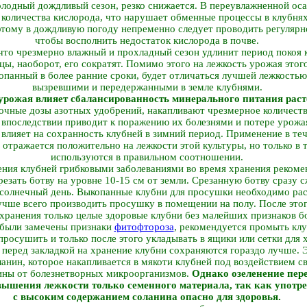
олодный дождливый сезон, резко снижается. В переувлажненной ос
количества кислорода, что нарушает обменные процессы в клубнях
оэтому в дождливую погоду непременно следует проводить регуляр
чтобы восполнить недостаток кислорода в почве.
 что чрезмерно влажный и прохладный сезон удлинит период покоя 
цы, наоборот, его сократят. Помимо этого на лежкость урожая этого
копанный в более ранние сроки, будет отличаться лучшей лежкостью
вызревшими и передержанными в земле клубнями.
урожая влияет сбалансированность минерального питания раст
чные дозы азотных удобрений, накапливают чрезмерное количеств
 впоследствии приводит к поражению их болезнями и потере урожа
 влияет на сохранность клубней в зимний период. Применение в те
отражается положительно на лежкости этой культуры, но только в т
используются в правильном соотношении.
ния клубней грибковыми заболеваниями во время хранения рекомен
езать ботву на уровне 10-15 см от земли. Срезанную ботву сразу 
 солнечный день. Выкопанные клубни для просушки необходимо раск
лучше всего производить просушку в помещении на полу. После это
 хранения только целые здоровые клубни без малейших признаков б
 были замечены признаки
фитофтороза
, рекомендуется промыть клу
росушить и только после этого укладывать в ящики или сетки для 
 перед закладкой на хранение клубни сохраняются гораздо лучше. 
анин, которое накапливается в мякоти клубней под воздействием св
ины от болезнетворных микроорганизмов.
Однако озеленение пер
вышения лежкости только семенного материала, так как употр
с высоким содержанием соланина опасно для здоровья.