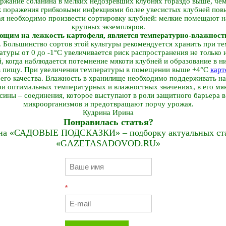
ержание соланина в мелких недозревших клубнях гораздо выше, че
к поражения грибковыми инфекциями более увесистых клубней пов
я необходимо произвести сортировку клубней: мелкие помещают н
крупных экземпляров.
щим на лежкость картофеля, является температурно-влажнос
. Большинство сортов этой культуры рекомендуется хранить при те
туры от 0 до -1°С увеличивается риск распространения не только 
, когда наблюдается потемнение мякоти клубней и образование в н
 в пищу. При увеличении температуры в помещении выше +4°С
карт
е его качества. Влажность в хранилище необходимо поддерживать н
и оптимальных температурных и влажностных значениях, в его мя
ины – соединения, которое выступают в роли защитного барьера 
микроорганизмов и предотвращают порчу урожая.
Кудрина Ирина
Понравилась статья?
на «САДОВЫЕ ПОДСКАЗКИ» – подборку актуальных стат
«GAZETASADOVOD.RU»
*