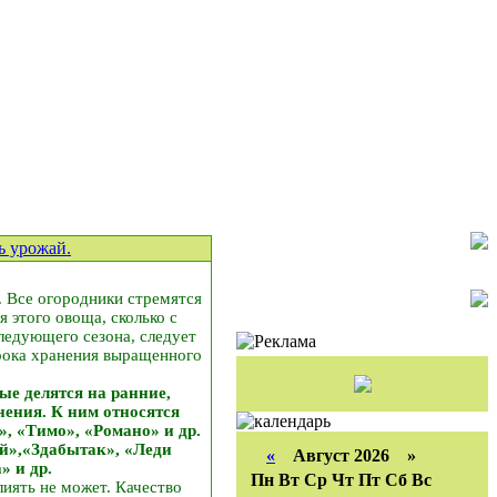
ь урожай.
. Все огородники стремятся
 этого овоща, сколько с
ледующего сезона, следует
срока хранения выращенного
ые делятся на ранние,
нения. К ним относятся
», «Тимо», «Романо» и др.
й»,«Здабытак», «Леди
«
Август 2026 »
» и др.
Пн
Вт
Ср
Чт
Пт
Сб
Вс
лиять не может. Качество