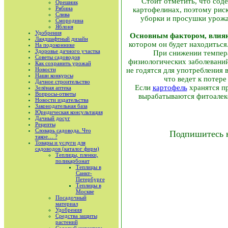
Стоит отметить, что сод
Орешник
Рябина
картофелинах, поэтому рис
Слива
уборки и просушки урожа
Смородина
Яблоня
Удобрения
Основным фактором, влияю
Ландшафтный дизайн
котором он будет находиться
На подоконнике
Здоровье дачного участка
При снижении темпера
Советы садоводов
физиологических заболеваний
Как сохранить урожай
Новости
не годятся для употребления
Наши конкурсы
что ведет к потер
Дачное строительство
Если
картофель
хранятся пр
Зелёная аптека
Вопросы-ответы
вырабатываются фитоалекс
Новости издательства
Законодательная база
Юридическая консультация
Дачный досуг
Рецепты
Словарь садовода. Что
Подпишитесь 
такое… ?
Товары и услуги для
садоводов (каталог фирм)
Теплицы, пленки,
поликарбонат
Теплицы в
Санкт-
Петербурге
Теплицы в
Москве
Посадочный
материал
Удобрения
Средства защиты
растений