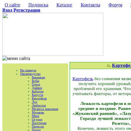
О сайте
Подписка
Каталог
Контакты
Форум
Вход
Регистрация
::.
Картофе
На главную
Овощеводство
Баклажан
Картофель
без сомнения явля
Бобы
получить хороший урожай, 
Горох
Дайкон
проблемой его хранения. Чт
Кабачок
учитывать факторы, от которы
Капуста
Картофель
Лук
Лежкость картофеля в п
Любисток
средние и поздние. Ранн
Мелисса лимонная
Морковь
«Жуковский ранний», «Лазур
Мята
Гораздо лучшей лежкост
Огурец
Пастернак
Розетта»
Патисон
Конечно, лежкость этого о
Перец