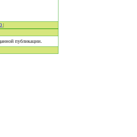
 0
|
 данной публикации.