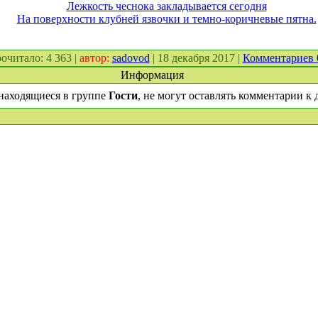
Лежкость чеснока закладывается сегодня
На поверхности клубней язвочки и темно-коричневые пятна.
прочитало: 4 363 |
автор:
sadovod
| 18 декабря 2017 |
Комментариев
Информация
находящиеся в группе
Гости
, не могут оставлять комментарии к