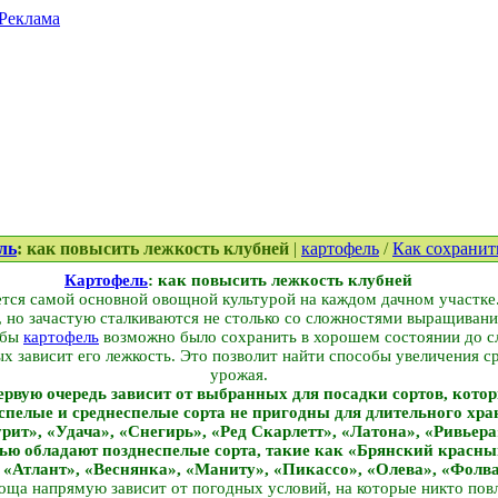
Реклама
ль
: как повысить лежкость клубней
|
картофель
/
Как сохранит
Картофель
: как повысить лежкость клубней
ется самой основной овощной культурой на каждом дачном участке
но зачастую сталкиваются не столько со сложностями выращивания
обы
картофель
возможно было сохранить в хорошем состоянии до с
х зависит его лежкость. Это позволит найти способы увеличения 
урожая.
ервую очередь зависит от выбранных для посадки сортов, котор
еспелые и среднеспелые сорта не пригодны для длительного хра
ит», «Удача», «Снегирь», «Ред Скарлетт», «Латона», «Ривьера
ью обладают позднеспелые сорта, такие как «Брянский красны
, «Атлант», «Веснянка», «Маниту», «Пикассо», «Олева», «Фолва
воща напрямую зависит от погодных условий, на которые никто пов