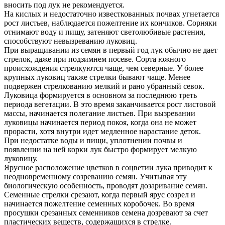
вносить под лук не рекомендуется.
На кислых и недостаточно известкованных почвах угнетается
рост листьев, наблюдается пожелтение их кончиков. Сорняки
отнимают воду и пищу, затеняют светолюбивые растения,
способствуют невызреванию луковиц.
При выращивании из семян в первый год лук обычно не дает
стрелок, даже при подзимнем посеве. Сорта южного
происхождения стрелкуются чаще, чем северные. У более
крупных луковиц также стрелки бывают чаще. Менее
подвержен стрелкованию мелкий и рано убранный севок.
Луковица формируется в основном за последнюю треть
периода вегетации. В это время заканчивается рост листовой
массы, начинается полегание листьев. При вызревании
луковицы начинается период покоя, когда она не может
прорасти, хотя внутри идет медленное нарастание деток.
При недостатке воды и пищи, уплотнении почвы и
появлении на ней корки лук быстро формирует мелкую
луковицу.
Ярусное расположение цветков в соцветии лука приводит к
неодновременному созреванию семян. Учитывая эту
биологическую особенность, проводят дозаривание семян.
Семенные стрелки срезают, когда первый ярус созрел и
начинается пожелтение семенных коробочек. Во время
просушки срезанных семенников семена дозревают за счет
пластических веществ, содержащихся в стрелке.