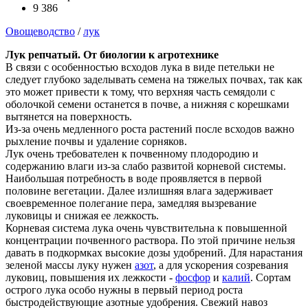
9 386
Овощеводство
/
лук
Лук репчатый. От биологии к агротехнике
В связи с особенностью всходов лука в виде петельки не
следует глубоко заделывать семена на тяжелых почвах, так как
это может привести к тому, что верхняя часть семядоли с
оболочкой семени останется в почве, а нижняя с корешками
вытянется на поверхность.
Из-за очень медленного роста растений после всходов важно
рыхление почвы и удаление сорняков.
Лук очень требователен к почвенному плодородию и
содержанию влаги из-за слабо развитой корневой системы.
Наибольшая потребность в воде проявляется в первой
половине вегетации. Далее излишняя влага задерживает
своевременное полегание пера, замедляя вызревание
луковицы и снижая ее лежкость.
Корневая система лука очень чувствительна к повышенной
концентрации почвенного раствора. По этой причине нельзя
давать в подкормках высокие дозы удобрений. Для нарастания
зеленой массы луку нужен
азот
, а для ускорения созревания
луковиц, повышения их лежкости -
фосфор
и
калий
. Сортам
острого лука особо нужны в первый период роста
быстродействующие азотные удобрения. Свежий навоз