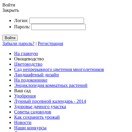
Войти
Закрыть
Логин:
Пароль:
Войти
Забыли пароль?
|
Регистрация
На главную
Овощеводство
Цветоводство
Сад непрерывного цветения многолетников
Ландшафтный дизайн
На подоконнике
Энциклопедия комнатных растений
Ваш сад
Удобрения
Лунный посевной календарь - 2014
Здоровье дачного участка
Советы садоводов
Как сохранить урожай
Новости
Наши конкурсы