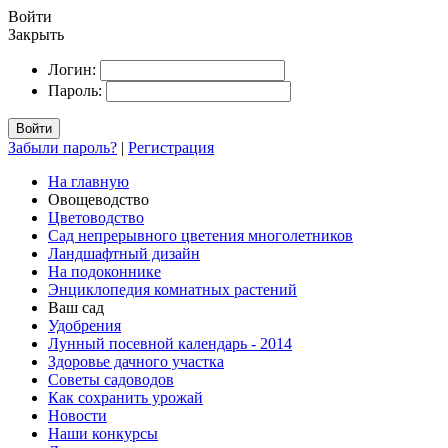
Войти
Закрыть
Логин:
Пароль:
Войти
Забыли пароль?
|
Регистрация
На главную
Овощеводство
Цветоводство
Сад непрерывного цветения многолетников
Ландшафтный дизайн
На подоконнике
Энциклопедия комнатных растений
Ваш сад
Удобрения
Лунный посевной календарь - 2014
Здоровье дачного участка
Советы садоводов
Как сохранить урожай
Новости
Наши конкурсы