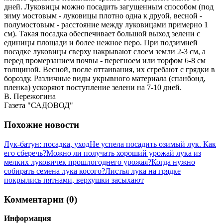
дней. Луковицы можно посадить загущенным способом (под
зиму мостовым - луковицы плотно одна к друой, весной -
полумостовым - расстояние между луковицами примерно 1
см). Такая посадка обеспечивает большой выход зелени с
единицы площади и более нежное перо. При подзимней
посадке луковицы сверху накрывают слоем земли 2-3 см, а
перед промерзанием почвы - перегноем или торфом 6-8 см
толщиной. Весной, после оттаивания, их сгребают с грядки в
борозду. Различные виды укрывного материала (спанбонд,
пленка) ускоряют поступление зелени на 7-10 дней.
В. Пережогина
Газета "САДОВОД"
Похожие новости
Лук-батун: посадка, уход
Не успела посадить озимый лук. Как
его сберечь?
Можно ли получать хороший урожай лука из
мелких луковичек прошлогоднего урожая?
Когда нужно
собирать семена лука косого?
Листья лука на грядке
покрылись пятнами, верхушки засыхают
Комментарии (0)
Информация