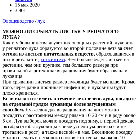
15 мая 2020
3 901
Овощеводство
/
лук
МОЖНО ЛИ СРЫВАТЬ ЛИСТЬЯ У РЕПЧАТОГО
ЛУКА?
Как и у большинства двулетних овощных растений, луковица
у репчатого лука образуется во второй половине лета
за счет
оттока из листьев питательных веществ,
образовавшихся в
них в результате
фотосинтеза
. Чем больше будет листьев на
растении, чем они крупнее, тем большего размера при
правильной агротехнике выращивания будет образована и
луковица.
При срывании листьев размер луковицы будет меньше. Кроме
того, через ранки проникает инфекция, и луковицы будут
плохо храниться.
Если вы хотите иметь в течение лета зелень лука, посадите
на отдельной грядке луковицы более загущенным
способом.
Лук-севок для выращивания на лист можно
посадить с расстоянием между рядами 10-20 см и в ряду около
5 см. Лук выборок можно посадить под зиму, в первой декаде
октября (чтобы луковицы к зиме успели укорениться и не
трогались в рост), а также весной - в мае. Весеннюю посадку
можно сделать в несколько сроков с интервалом около 10