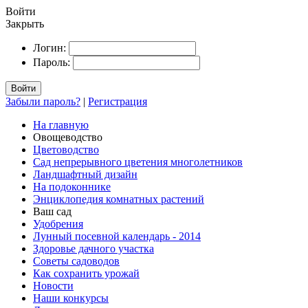
Войти
Закрыть
Логин:
Пароль:
Войти
Забыли пароль?
|
Регистрация
На главную
Овощеводство
Цветоводство
Сад непрерывного цветения многолетников
Ландшафтный дизайн
На подоконнике
Энциклопедия комнатных растений
Ваш сад
Удобрения
Лунный посевной календарь - 2014
Здоровье дачного участка
Советы садоводов
Как сохранить урожай
Новости
Наши конкурсы