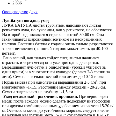
2 636
Овощеводство
/
лук
Лук-батун: посадка, уход
ЛУКА-БАТУНА листья трубчатые, напоминают листья
репчатого лука, но луковицы, как у репчатого, не образуются.
На второй год появляется стрелка высотой 30-60 см. Она
заканчивается шаровидным зонтиком из неокрашенных
цветков. Растения батуна с годами очень сильно разрастаются
за счет ветвления (на пятый год оно может иметь до 40-100
ветвей).
Рано весной, как только сойдет снег, листья начинают
отрастать и через месяц они уже пригодны для срезки.
Выращивают лук-батун в однолетней (урожай убирают за
один прием) и в многолетней культуре (делают 2-3 срезки за
лето). Семена высевают весной или летом до 10-15 июля.
2
Норма высева при однолетнем выращивании 2-3 г/м
, при
многолетнем -1-1,5. Расстояние между рядками - 20-25 см.
Семена заделывают на глубину 1-1,5 см.
Уход несложный - рыхления, прополки.
Примерно через
месяц после всходов можно сделать подкормку нитрофоской
или другим комбинированным удобрением из расчета 15-20 г/
м. Осенью, за месяц до устойчивых морозов, следует внести
на каждый квадратный метр 15-20 г суперфосфата и 10-15 г