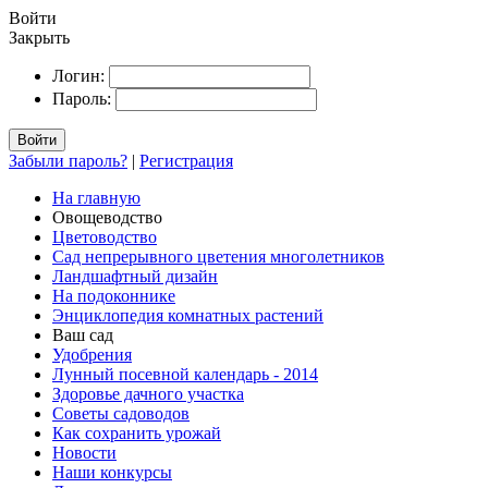
Войти
Закрыть
Логин:
Пароль:
Войти
Забыли пароль?
|
Регистрация
На главную
Овощеводство
Цветоводство
Сад непрерывного цветения многолетников
Ландшафтный дизайн
На подоконнике
Энциклопедия комнатных растений
Ваш сад
Удобрения
Лунный посевной календарь - 2014
Здоровье дачного участка
Советы садоводов
Как сохранить урожай
Новости
Наши конкурсы