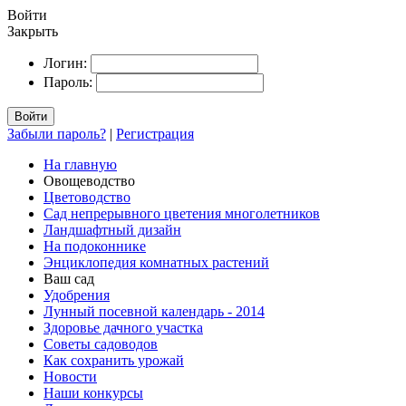
Войти
Закрыть
Логин:
Пароль:
Войти
Забыли пароль?
|
Регистрация
На главную
Овощеводство
Цветоводство
Сад непрерывного цветения многолетников
Ландшафтный дизайн
На подоконнике
Энциклопедия комнатных растений
Ваш сад
Удобрения
Лунный посевной календарь - 2014
Здоровье дачного участка
Советы садоводов
Как сохранить урожай
Новости
Наши конкурсы