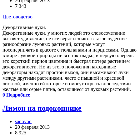
20 февраля 2013
7 343
Цветоводство
Декоративные луки.
Декоративные луки, у многих людей это словосочетание
вызовет удивление, не все верят и знают в такое чудесное
разнообразие луковых растений, которые могут
посоперничать в красоте с тюльпанами и нарциссами. Однако
в мире луковой природы не все так гладко, в первую очередь
это короткий период цветения и быстрая потеря растением
декоративности. Но из этого положения находчивые
декораторы находят простой выход, они высаживают луки
между другими растениями, часто с пышной и красивой
листвой, именно ей которые и смогут скрыть впоследствии
желтые или серые пятна, остающиеся от луковых растений.
0
Подробнее
Лимон на подоконнике
sadovod
20 февраля 2013
8 925