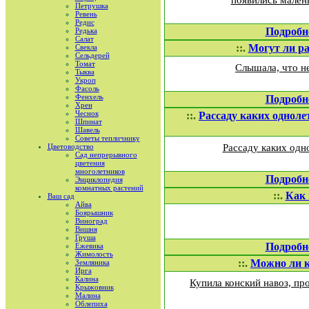
появились мален
Петрушка
Ревень
Редис
Подробн
Редька
Салат
::.
Могут ли ра
Свекла
Сельдерей
Томат
Слышала, что не
Тыква
Укроп
Фасоль
Фенхель
Подробн
Хрен
Чеснок
::.
Рассаду каких однол
Шпинат
Шавель
Советы тепличнику
Цветоводство
Рассаду каких одн
Сад непрерывного
цветения
многолетников
Подробн
Энциклопедия
комнатных растений
::.
Как 
Ваш сад
Айва
Боярышник
Виноград
Вишня
Груша
Подробн
Ежевика
Жимолость
::.
Можно ли к
Земляника
Ирга
Калина
Купила конский навоз, пр
Крыжовник
Малина
Облепиха