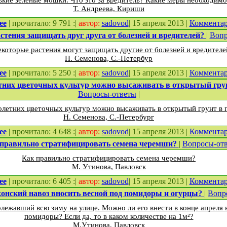
ькие зеленые мошки. Что это за вредитель? Какие меры необходим
Т. Андреева, Кириши
ее
| прочитало: 9 791 :|
автор:
sadovod
| 15 апреля 2013 |
Коммента
стения защищать друг друга от болезней и вредителей?
|
Вопр
которые растения могут защищать другие от болезней и вредителей
Н. Семенова, С.-Петербур
ее
| прочитало: 5 250 :|
автор:
sadovod
| 15 апреля 2013 |
Коммента
етних цветочных культур можно высаживать в открытый гру
Вопросы-ответы
|
олетних цветочных культур можно высаживать в открытый грунт в 
Н. Семенова, С.-Петербург
ее
| прочитало: 4 648 :|
автор:
sadovod
| 15 апреля 2013 |
Коммента
правильно стратифицировать семена черемши?
|
Вопросы-от
Как правильно стратифицировать семена черемши?
М. Утинова, Павловск
ее
| прочитало: 6 405 :|
автор:
sadovod
| 15 апреля 2013 |
Коммента
онский навоз вносить весной под помидоры и огурцы?
|
Вопр
олежавший всю зиму на улице. Можно ли его внести в конце апреля 
помидоры? Если да, то в каком количестве на 1м²?
М.Утинова, Павловск