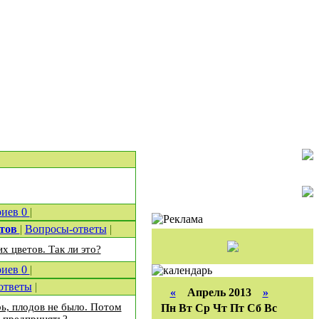
риев
0
|
етов
|
Вопросы-ответы
|
х цветов. Так ли это?
риев
0
|
ответы
|
«
Апрель 2013
»
ь, плодов не было. Потом
Пн
Вт
Ср
Чт
Пт
Сб
Вс