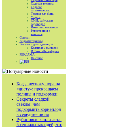
Садовый инвентарь
Садовая техника
Садовое
строительство
Товары для быта
Услуги
СМИ, сайты для
садоводов
Интернет магазины
Регистрация в
каталоге
Ссылки
Видеоматериалы
Выставки для садоводов
Календарь выставок
В Санкт-Петербурге
РЕКЛАМА
На сайте
RSS
Когда чесноку пора на
«диету»: прекращаем
поливы и подкормки
Секреты сладкой
свёклы: чем
подкормить корнеплод
в середине июля
Рубиновые капли лета:
5 гениальных идей, что