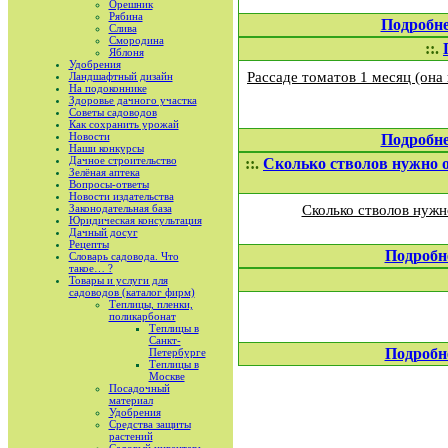
Орешник
Рябина
Подробн
Слива
Смородина
::.
Яблоня
Удобрения
Рассаде томатов 1 месяц (она
Ландшафтный дизайн
На подоконнике
Здоровье дачного участка
Советы садоводов
Как сохранить урожай
Новости
Подробн
Наши конкурсы
Дачное строительство
::.
Сколько стволов нужно 
Зелёная аптека
Вопросы-ответы
Новости издательства
Законодательная база
Сколько стволов нужн
Юридическая консультация
Дачный досуг
Рецепты
Подробн
Словарь садовода. Что
такое… ?
Товары и услуги для
садоводов (каталог фирм)
Теплицы, пленки,
поликарбонат
Теплицы в
Санкт-
Подробн
Петербурге
Теплицы в
Москве
Посадочный
материал
Удобрения
Средства защиты
растений