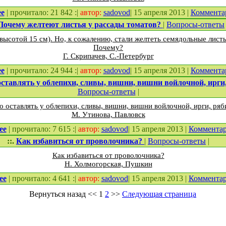
ее
| прочитало: 21 842 :|
автор:
sadovod
| 15 апреля 2013 |
Коммента
Почему желтеют листья у рассады томатов?
|
Вопросы-ответы
 высотой 15 см). Но, к сожалению, стали желтеть семядольные лист
Почему?
Г. Скрипачев, С.-Петербург
ее
| прочитало: 24 944 :|
автор:
sadovod
| 15 апреля 2013 |
Коммента
оставлять у облепихи, сливы, вишни, вишни войлочной, ирг
Вопросы-ответы
|
о оставлять у облепихи, сливы, вишни, вишни войлочной, ирги, ря
М. Утинова, Павловск
ее
| прочитало: 7 615 :|
автор:
sadovod
| 15 апреля 2013 |
Коммента
::.
Как избавиться от проволочника?
|
Вопросы-ответы
|
Как избавиться от проволочника?
Н. Холмогорская, Пушкин
ее
| прочитало: 4 641 :|
автор:
sadovod
| 15 апреля 2013 |
Коммента
Вернуться назад
<<
1
2
>>
Следующая страница