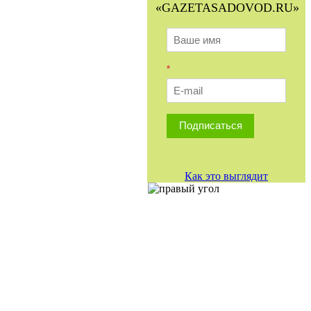
«GAZETASADOVOD.RU»
*
Подписаться
Как это выглядит