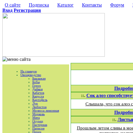
О сайте
Подписка
Каталог
Контакты
Форум
Вход
Регистрация
На главную
Овощеводство
Баклажан
Бобы
Горох
Подробн
Дайкон
Кабачок
::.
Сок алоэ способствуе
Капуста
Картофель
Лук
Слышала, что сок алоэ 
Любисток
Мелисса лимонная
Подробн
Морковь
Мята
::.
Листья
Огурец
Пастернак
Прошлым летом сливы в моем
Патисон
Перец