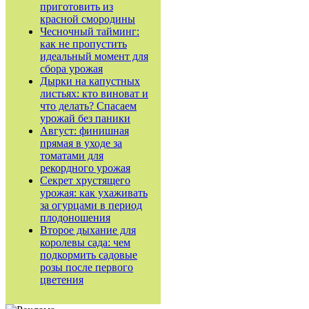
приготовить из
красной смородины
Чесночный тайминг:
как не пропустить
идеальный момент для
сбора урожая
Дырки на капустных
листьях: кто виноват и
что делать? Спасаем
урожай без паники
Август: финишная
прямая в уходе за
томатами для
рекордного урожая
Секрет хрустящего
урожая: как ухаживать
за огурцами в период
плодоношения
Второе дыхание для
королевы сада: чем
подкормить садовые
розы после первого
цветения