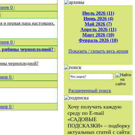
риев
0
|
Июль 2026 (11)
|
Июнь 2026 (4)
ья и первая пара настоящих.
Май 2026 (7)
Апрель 2026 (11)
Март 2026 (10)
Февраль 2026 (10)
риев
0
|
и, рябины черноплодной?
|
Показать / скрыть весь архив
бины черноплодной?
риев
0
|
Расширенный поиск
Хочу получать каждую
риев
0
|
среду по E-mail
«САДОВЫЕ
ПОДСКАЗКИ» – подборку
актуальных статей с сайта: