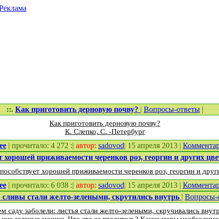
Реклама
::.
Как приготовить дерновую почву?
|
Вопросы-ответы
|
Как приготовить дерновую почву?
К. Слепко, С. -Петербург
ее
| прочитало: 4 272 :|
автор:
sadovod
| 15 апреля 2013 |
Коммента
т хорошей приживаемости черенков роз, георгин и других цв
способствует хорошей приживаемости черенков роз, георгин и други
ее
| прочитало: 6 038 :|
автор:
sadovod
| 15 апреля 2013 |
Коммента
 сливы стали желто-зелеными, скрутились внутрь
|
Вопросы-
 саду заболели: листья стали желто-зелеными, скручивались внутр