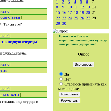
о предпринять?
1
2
3
4
5
6
7
8
9
10
11
12
13
14
риев
0
|
15
16
17
18
19
20
21
осы-ответы
|
22
23
24
25
26
27
28
29
30
. Так ли это?
риев
0
|
Применяете Вы при
выращивании овощных культур
нт в первую очередь?
|
минеральные удобрения?
первую очередь?
Опрос
риев
0
|
Все опросы
веты
|
Да
Нет
Стараюсь применять как
можно реже
риев
0
|
осы-ответы
|
в теплицы под огурцы и