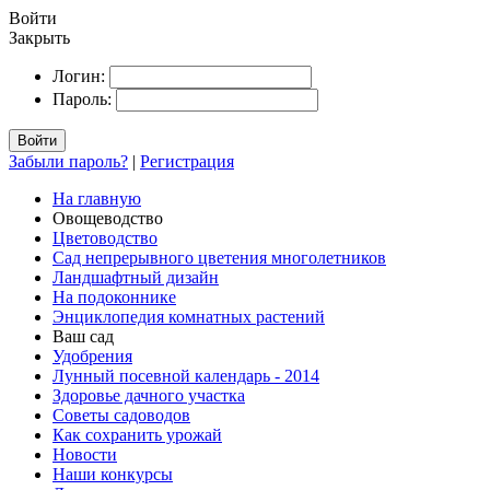
Войти
Закрыть
Логин:
Пароль:
Войти
Забыли пароль?
|
Регистрация
На главную
Овощеводство
Цветоводство
Сад непрерывного цветения многолетников
Ландшафтный дизайн
На подоконнике
Энциклопедия комнатных растений
Ваш сад
Удобрения
Лунный посевной календарь - 2014
Здоровье дачного участка
Советы садоводов
Как сохранить урожай
Новости
Наши конкурсы