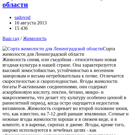
области
sadovod
16 августа 2013
15 436
Ваш сад
/
Жимолость
Сорта
жимолости для Ленинградской области
Жимолость синяя, или съедобная - относительно новая
ягодная культура в нашей стране. Она характеризуется
высокой зимостойкостью, устойчивостью к весенним
заморозкам и весьма нетребовательна к почве. Отличается
скороспелостью и скороплодностью. Ягоды жимолости
богаты Р-активными соединениями, они содержат
аскорбиновую кислоту, пектин, бетаин, микро- и
макроэлементы, что делает эту культуру особенно ценной в
раннелетний период, когда остро ощущается недостаток
витаминов. Жимолость созревает во второй половине июня,
что, как известно, на 7-12 дней раньше земляники. Сочные и
нежные ягоды жимолости хороши и в свежем виде, и в
компоте, и в варенье, сиропах и джеме. Ягоды, кроме того,
широко используются в лечебных целях - как