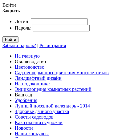
Войти
Закрыть
Логин:
Пароль:
Войти
Забыли пароль?
|
Регистрация
На главную
Овощеводство
Цветоводство
Сад непрерывного цветения многолетников
Ландшафтный дизайн
На подоконнике
Энциклопедия комнатных растений
Ваш сад
Удобрения
Лунный посевной календарь - 2014
Здоровье дачного участка
Советы садоводов
Как сохранить урожай
Новости
Наши конкурсы