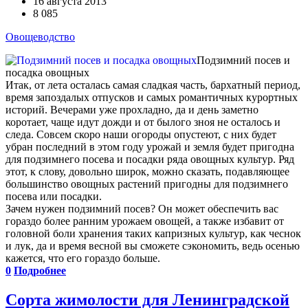
16 августа 2013
8 085
Овощеводство
Подзимний посев и
посадка овощных
Итак, от лета осталась самая сладкая часть, бархатный период,
время запоздалых отпусков и самых романтичных курортных
историй. Вечерами уже прохладно, да и день заметно
коротает, чаще идут дожди и от былого зноя не осталось и
следа. Совсем скоро наши огороды опустеют, с них будет
убран последний в этом году урожай и земля будет пригодна
для подзимнего посева и посадки ряда овощных культур. Ряд
этот, к слову, довольно широк, можно сказать, подавляющее
большинство овощных растений пригодны для подзимнего
посева или посадки.
Зачем нужен подзимний посев? Он может обеспечить вас
гораздо более ранним урожаем овощей, а также избавит от
головной боли хранения таких капризных культур, как чеснок
и лук, да и время весной вы сможете сэкономить, ведь осенью
кажется, что его гораздо больше.
0
Подробнее
Сорта жимолости для Ленинградской