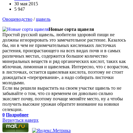
30 мая 2015
5 947
Овощеводство
/
щавель
Новые сорта щавеля
Простой русский щавель, любители здоровой пищи не
должны игнорировать это замечательное растение. Казалось
бы, ни в чем не примечательных кисленьких листочках
растения, произрастающего на всех видах почв и в самых
различных местах, содержится большое количество
минеральных веществ и ряд органических кислот, таких как
яблочная, лимонная и щавелевая. Интересно, что с возрастом,
в листочках, остается щавелевая кислота, поэтому не стоит
дожидаться «перезревания», а надо собирать листочки
молодыми.
Если вы решили вырастить на своем участке щавель то не
забывайте о том, что со временем он довольно сильно
зкисляет почву, поэтому почаще меняйте место, ну а чтобы
получить высокие урожаи обратите внимание на новики
селекции.
0
Подробнее
Вернуться наверх