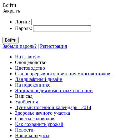
Войти
Закрыть
Логин:
Пароль:
Войти
Забыли пароль?
|
Регистрация
На главную
Овощеводство
Цветоводство
Сад непрерывного цветения многолетников
Ландшафтный дизайн
На подоконнике
Энциклопедия комнатных растений
Ваш сад
Удобрения
Лунный посевной календарь - 2014
Здоровье дачного участка
Советы садоводов
Как сохранить урожай
Новости
Наши конкурсы