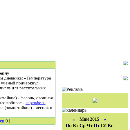
теплу
ом дневнике: «Температура
 ученый подчеркнул
числе для растительных
стойкие) - фасоль, овощная
еплолюбивое -
картофель
,
е (зимостойкие) - чеснок и
«
Май 2015
»
иев
0
|
Пн
Вт
Ср
Чт
Пт
Сб
Вс