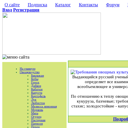
О сайте
Подписка
Каталог
Контакты
Форум
Вход
Регистрация
На главную
Овощеводство
Баклажан
Выдающийся русский ученый В
Бобы
определяет все взаим
Горох
Дайкон
всеобъемлющее и универса
Кабачок
Капуста
По отношению к теплу овощные
Картофель
Лук
кукуруза, бахчевые; требо
Любисток
стахис; холодостойкие - капу
Мелисса лимонная
Морковь
Мята
Огурец
Подроб
Пастернак
Патисон
Перец