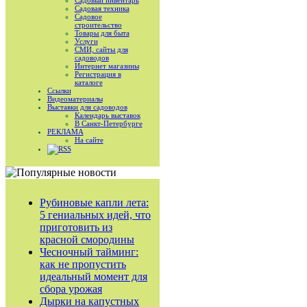
Садовый инвентарь
Садовая техника
Садовое
строительство
Товары для быта
Услуги
СМИ, сайты для
садоводов
Интернет магазины
Регистрация в
каталоге
Ссылки
Видеоматериалы
Выставки для садоводов
Календарь выставок
В Санкт-Петербурге
РЕКЛАМА
На сайте
RSS
Рубиновые капли лета:
5 гениальных идей, что
приготовить из
красной смородины
Чесночный тайминг:
как не пропустить
идеальный момент для
сбора урожая
Дырки на капустных