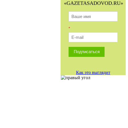
«GAZETASADOVOD.RU»
*
Подписаться
Как это выглядит