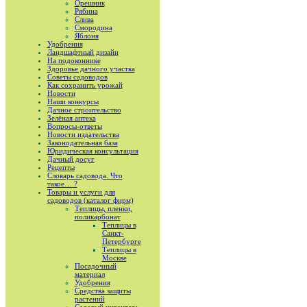
Орешник
Рябина
Слива
Смородина
Яблоня
Удобрения
Ландшафтный дизайн
На подоконнике
Здоровье дачного участка
Советы садоводов
Как сохранить урожай
Новости
Наши конкурсы
Дачное строительство
Зелёная аптека
Вопросы-ответы
Новости издательства
Законодательная база
Юридическая консультация
Дачный досуг
Рецепты
Словарь садовода. Что
такое… ?
Товары и услуги для
садоводов (каталог фирм)
Теплицы, пленки,
поликарбонат
Теплицы в
Санкт-
Петербурге
Теплицы в
Москве
Посадочный
материал
Удобрения
Средства защиты
растений