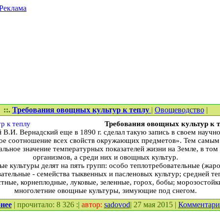
Реклама
::.
Требования овощных культур к теплу
|
Овощеводство
|
Требования овощных культур к 
.И. Вернадский еще в 1890 г. сделал такую запись в своем научн
ное соотношение всех свойств окружающих предметов». Тем самым
льное значение температурных показателей жизни на Земле, в том 
организмов, а среди них и овощных культур.
 культуры делят на пять групп: особо теплотребовательные (жаро
вательные - семейства тыквенных и пасленовых культур; средней т
стные, корнеплодные, луковые, зеленные, горох, бобы; морозостойки
многолетние овощные культуры, зимующие под снегом.
нее
| прочитало: 8 326 :|
автор:
sadovod
| 27 мая 2015 |
Комментар