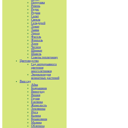
Петрушка
Ревень
Редис
Редька
Салат
Свекла
Сельдерей
Томат
Тыква
Укроп
Фасоль
Фенхель
Хрен
Чеснок
Шпинат
Шавель
Советы тепличнику
Цветоводство
Сад непрерывного
цветения
многолетников
Энциклопедия
комнатных растений
Ваш сад
Айва
Боярышник
Виноград
Вишня
Груша
Ежевика
Жимолость
Земляника
Ирга
Калина
Крыжовник
Малина
Облепиха