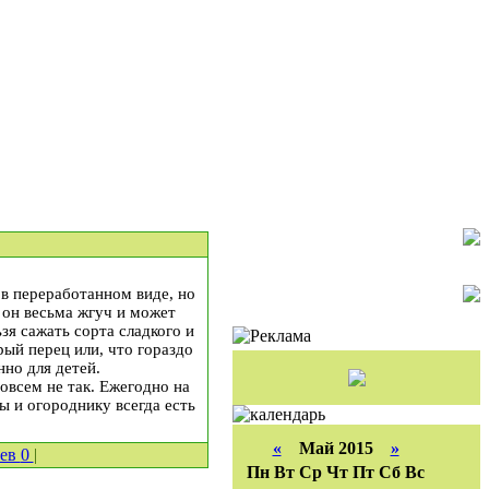
 в переработанном виде, но
о он весьма жгуч и может
зя сажать сорта сладкого и
рый перец или, что гораздо
но для детей.
совсем не так. Ежегодно на
 и огороднику всегда есть
«
Май 2015
»
иев
0
|
Пн
Вт
Ср
Чт
Пт
Сб
Вс