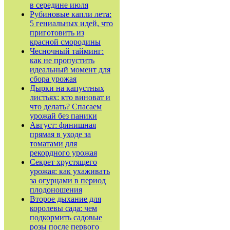
в середине июля
Рубиновые капли лета:
5 гениальных идей, что
приготовить из
красной смородины
Чесночный тайминг:
как не пропустить
идеальный момент для
сбора урожая
Дырки на капустных
листьях: кто виноват и
что делать? Спасаем
урожай без паники
Август: финишная
прямая в уходе за
томатами для
рекордного урожая
Секрет хрустящего
урожая: как ухаживать
за огурцами в период
плодоношения
Второе дыхание для
королевы сада: чем
подкормить садовые
розы после первого