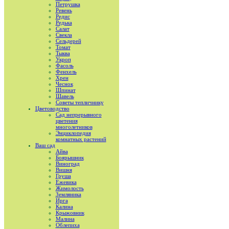
Петрушка
Ревень
Редис
Редька
Салат
Свекла
Сельдерей
Томат
Тыква
Укроп
Фасоль
Фенхель
Хрен
Чеснок
Шпинат
Шавель
Советы тепличнику
Цветоводство
Сад непрерывного
цветения
многолетников
Энциклопедия
комнатных растений
Ваш сад
Айва
Боярышник
Виноград
Вишня
Груша
Ежевика
Жимолость
Земляника
Ирга
Калина
Крыжовник
Малина
Облепиха