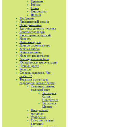
Орешник
Рябина
Слива
Смородина
Яблоня
Удобрения
Ландшафтный дизайн
На подоконнике
Здоровье дачного участка
Советы садоводов
Как сохранить урожай
Новости
Наши конкурсы
Дачное строительство
Зелёная аптека
Вопросы-ответы
Новости издательства
Законодательная база
Юридическая консультация
Дачный досуг
Рецепты
Словарь садовода. Что
такое… ?
Товары и услуги для
садоводов (каталог фирм)
Теплицы, пленки,
поликарбонат
Теплицы в
Санкт-
Петербурге
Теплицы в
Москве
Посадочный
материал
Удобрения
Средства защиты
растений