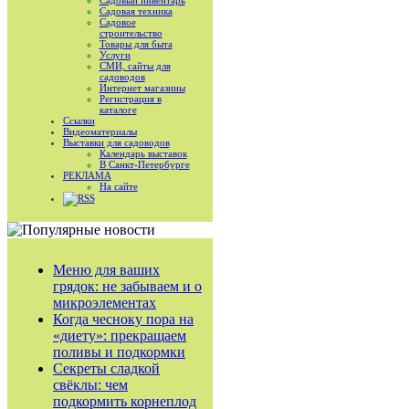
Садовый инвентарь
Садовая техника
Садовое
строительство
Товары для быта
Услуги
СМИ, сайты для
садоводов
Интернет магазины
Регистрация в
каталоге
Ссылки
Видеоматериалы
Выставки для садоводов
Календарь выставок
В Санкт-Петербурге
РЕКЛАМА
На сайте
RSS
Меню для ваших
грядок: не забываем и о
микроэлементах
Когда чесноку пора на
«диету»: прекращаем
поливы и подкормки
Секреты сладкой
свёклы: чем
подкормить корнеплод