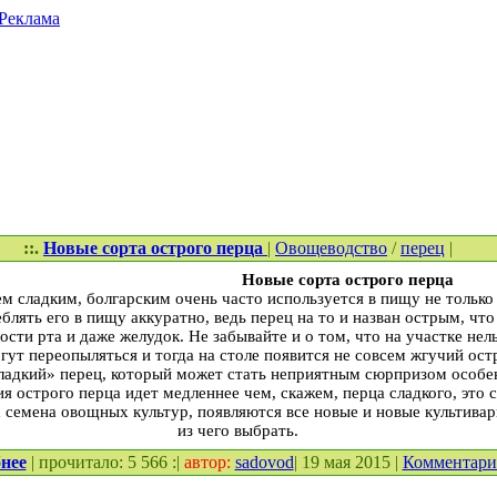
Реклама
::.
Новые сорта острого перца
|
Овощеводство
/
перец
|
Новые сорта острого перца
м сладким, болгарским очень часто используется в пищу не только
еблять его в пищу аккуратно, ведь перец на то и назван острым, чт
сти рта и даже желудок. Не забывайте и о том, что на участке нель
гут переопыляться и тогда на столе появится не совсем жгучий ост
ладкий» перец, который может стать неприятным сюрпризом особен
ия острого перца идет медленнее чем, скажем, перца сладкого, это 
семена овощных культур, появляются все новые и новые культивары
из чего выбрать.
нее
| прочитало: 5 566 :|
автор:
sadovod
| 19 мая 2015 |
Комментар