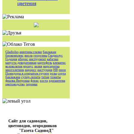
цветения
Gladiolus
анютины глазки
баклажан
биокомплекс
виола
георгины
Гладиолус
Годеция
иберис
инструмент
кабачки
капуста декоративная
картофель
клематис
колокольчик
крокус
лилия
маргаритка
многолетник
нарцисс
настурция
НВ
пион
Помидоры в открытом грунте
розы
сорта
баклажана
супер-лопата
титан
томаты
фиалка Витрокка
флокс
хоста
хризантема
цветоводство
черенки
Сайт для садоводов,
цветоводов, огородников
"Газета СадовоД"