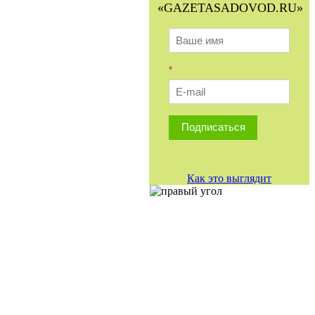
«GAZETASADOVOD.RU»
*
Подписаться
Как это выглядит