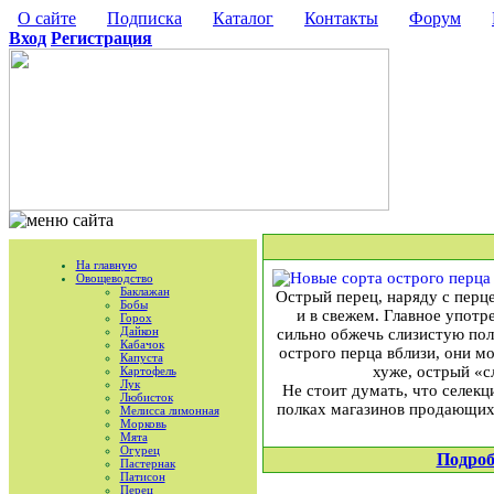
О сайте
Подписка
Каталог
Контакты
Форум
Вход
Регистрация
На главную
Овощеводство
Баклажан
Острый перец, наряду с перце
Бобы
и в свежем. Главное употр
Горох
Дайкон
сильно обжечь слизистую поло
Кабачок
острого перца вблизи, они мо
Капуста
хуже, острый «с
Картофель
Лук
Не стоит думать, что селекц
Любисток
полках магазинов продающих 
Мелисса лимонная
Морковь
Мята
Огурец
Подроб
Пастернак
Патисон
Перец