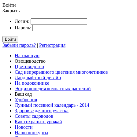
Войти
Закрыть
Логин:
Пароль:
Войти
Забыли пароль?
|
Регистрация
На главную
Овощеводство
Цветоводство
Сад непрерывного цветения многолетников
Ландшафтный дизайн
На подоконнике
Энциклопедия комнатных растений
Ваш сад
Удобрения
Лунный посевной календарь - 2014
Здоровье дачного участка
Советы садоводов
Как сохранить урожай
Новости
Наши конкурсы