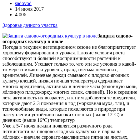
sadovod
14 июля 2017
4 006
Здоровье дачного участка
Защита садово-
огородных культур в июле
Погода в текущем вегетационном сезоне не благоприятствует
хорошему формированию урожая. Плохие условия роста
способствуют и большей восприимчивости растений к
заболеваниям. Утешает только то, что эти же условия в какой-
то мере снижают и уровень, правда весьма немногих,
вредителей. Ливневые дожди смывают с плодово-ягодных
культур клещей, низкая ночная температура сдерживает
многих вредителей, активных в ночные часы (яблонную моль,
яблонную плодожорку, многих совок, слизней). Но к середине
лета активность их возрастет, и к ним добавятся те вредители,
которые дают 2-3 поколения в год (морковная муха, тли), и
теплолюбивые виды, которые появляются в природе при
наступлении устойчиво высоких ночных (выше 12°С) и
дневных (выше 16°С) температур
Уже к 5-7 июля начали появляться различного рода
пятнистости на плодово-ягодных культурах и парша на
яблонях - вначале серовато-маслянистые пятна на листьях,