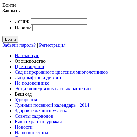
Войти
Закрыть
Логин:
Пароль:
Войти
Забыли пароль?
|
Регистрация
На главную
Овощеводство
Цветоводство
Сад непрерывного цветения многолетников
Ландшафтный дизайн
На подоконнике
Энциклопедия комнатных растений
Ваш сад
Удобрения
Лунный посевной календарь - 2014
Здоровье дачного участка
Советы садоводов
Как сохранить урожай
Новости
Наши конкурсы