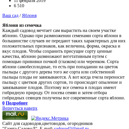
11 февраля 2019
6 510
Ваш сад
/
Яблоня
Яблоня из семечка
Каждый садовод мечтает сам вырастить на своем участке
яблоню. Однако при размножении семенами сорта яблони в
большинстве случаев не передают таких характерных для них
положительных признаков, как величина, форма, окраска и
вкус плодов. Чтобы сохранить присущие сорту ценные
качества, яблоню размножают вегетативным путем с
помощью прививки почкой (глазком) или черенком. Сорта
яблони самобесплодные, то есть при попадании на цветок
пыльцы с другого дерева того же сорта или собственной
пыльцы плоды не завязываются. А вот когда пчела переносит
пыльцу с цветков других сортов, то происходит опыление и
завязывание плодов. Поэтому все семена в плодах имеют
гибридную природу. От посева семян и затем отбора
гибридных сеянцев получены все современные сорта яблони.
0
Подробнее
Вернуться наверх
Сайт для садоводов,цветоводов, огородников
"Газета СадовоД". E-mail:
sadovod2@mail.ru