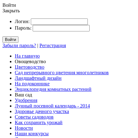
Войти
Закрыть
Логин:
Пароль:
Войти
Забыли пароль?
|
Регистрация
На главную
Овощеводство
Цветоводство
Сад непрерывного цветения многолетников
Ландшафтный дизайн
На подоконнике
Энциклопедия комнатных растений
Ваш сад
Удобрения
Лунный посевной календарь - 2014
Здоровье дачного участка
Советы садоводов
Как сохранить урожай
Новости
Наши конкурсы