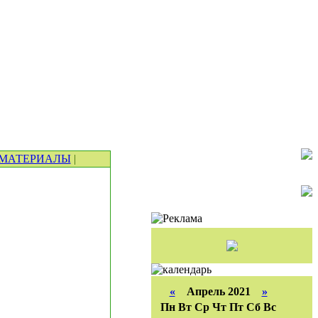
МАТЕРИАЛЫ
|
«
Апрель 2021
»
Пн
Вт
Ср
Чт
Пт
Сб
Вс