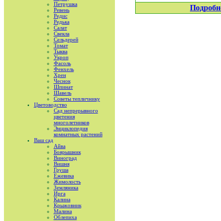
Петрушка
Подробн
Ревень
Редис
Редька
Салат
Свекла
Сельдерей
Томат
Тыква
Укроп
Фасоль
Фенхель
Хрен
Чеснок
Шпинат
Шавель
Советы тепличнику
Цветоводство
Сад непрерывного
цветения
многолетников
Энциклопедия
комнатных растений
Ваш сад
Айва
Боярышник
Виноград
Вишня
Груша
Ежевика
Жимолость
Земляника
Ирга
Калина
Крыжовник
Малина
Облепиха