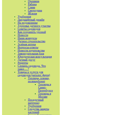
Орешник
Рябина
Слива
Смородина
Яблоня
Удобрения
Ландшафтный дизайн
На подоконнике
Здоровье дачного участка
Советы садоводов
Как сохранить урожай
Новости
Наши конкурсы
Дачное строительство
Зелёная аптека
Вопросы-ответы
Новости издательства
Законодательная база
Юридическая консультация
Дачный досуг
Рецепты
Словарь садовода. Что
такое… ?
Товары и услуги для
садоводов (каталог фирм)
Теплицы, пленки,
поликарбонат
Теплицы в
Санкт-
Петербурге
Теплицы в
Москве
Посадочный
материал
Удобрения
Средства защиты
растений