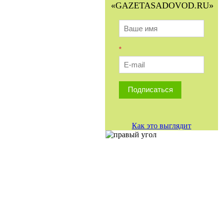
«GAZETASADOVOD.RU»
*
Подписаться
Как это выглядит