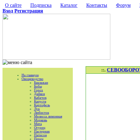
О сайте
Подписка
Каталог
Контакты
Форум
Вход
Регистрация
::.
СЕВООБОРОТ и
На главную
Овощеводство
Баклажан
Бобы
Горох
Дайкон
Кабачок
Капуста
Картофель
Лук
Любисток
Мелисса лимонная
Морковь
Мята
Огурец
Пастернак
Патисон
Перец