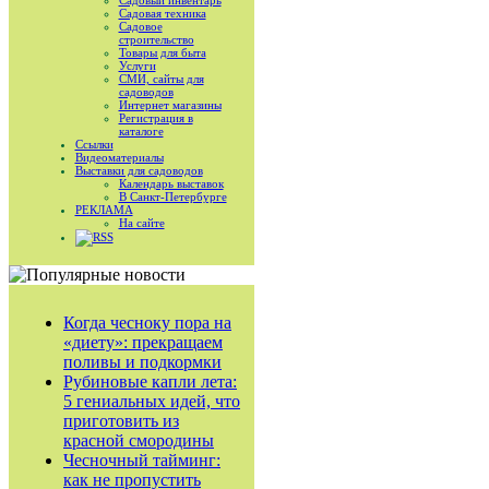
Садовый инвентарь
Садовая техника
Садовое
строительство
Товары для быта
Услуги
СМИ, сайты для
садоводов
Интернет магазины
Регистрация в
каталоге
Ссылки
Видеоматериалы
Выставки для садоводов
Календарь выставок
В Санкт-Петербурге
РЕКЛАМА
На сайте
RSS
Когда чесноку пора на
«диету»: прекращаем
поливы и подкормки
Рубиновые капли лета:
5 гениальных идей, что
приготовить из
красной смородины
Чесночный тайминг:
как не пропустить