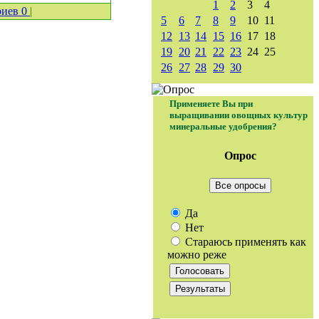
1
2
3
4
риев
0
|
5
6
7
8
9
10
11
12
13
14
15
16
17
18
19
20
21
22
23
24
25
26
27
28
29
30
Применяете Вы при
выращивании овощных культур
минеральные удобрения?
Опрос
Все опросы
Да
Нет
Стараюсь применять как
можно реже