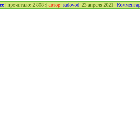
ее
| прочитало: 2 808 :|
автор:
sadovod
| 23 апреля 2021 |
Коммента