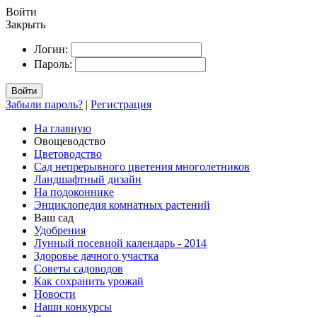
Войти
Закрыть
Логин:
Пароль:
Войти
Забыли пароль?
|
Регистрация
На главную
Овощеводство
Цветоводство
Сад непрерывного цветения многолетников
Ландшафтный дизайн
На подоконнике
Энциклопедия комнатных растений
Ваш сад
Удобрения
Лунный посевной календарь - 2014
Здоровье дачного участка
Советы садоводов
Как сохранить урожай
Новости
Наши конкурсы