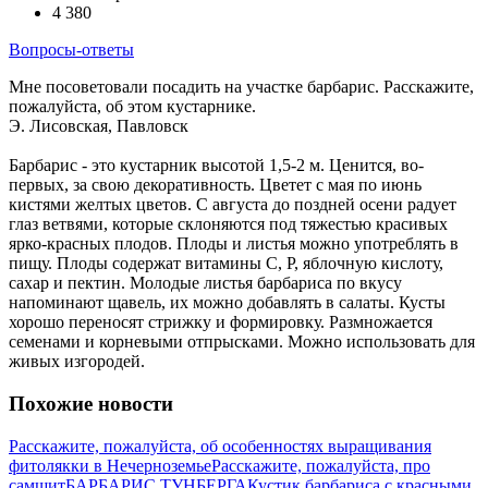
4 380
Вопросы-ответы
Мне посоветовали посадить на участке барбарис. Расскажите,
пожалуйста, об этом кустарнике.
Э. Лисовская, Павловск
Барбарис - это кустарник высотой 1,5-2 м. Ценится, во-
первых, за свою декоративность. Цветет с мая по июнь
кистями желтых цветов. С августа до поздней осени радует
глаз ветвями, которые склоняются под тяжестью красивых
ярко-красных плодов. Плоды и листья можно употреблять в
пищу. Плоды содержат витамины С, Р, яблочную кислоту,
сахар и пектин. Молодые листья барбариса по вкусу
напоминают щавель, их можно добавлять в салаты. Кусты
хорошо переносят стрижку и формировку. Размножается
семенами и корневыми отпрысками. Можно использовать для
живых изгородей.
Похожие новости
Расскажите, пожалуйста, об особенностях выращивания
фитолякки в Нечерноземье
Расскажите, пожалуйста, про
самшит
БАРБАРИС ТУНБЕРГА
Кустик барбариса с красными