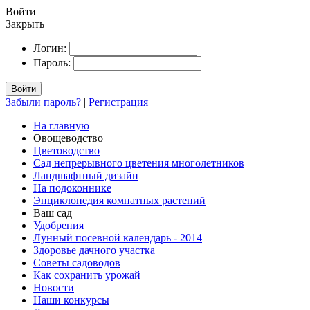
Войти
Закрыть
Логин:
Пароль:
Войти
Забыли пароль?
|
Регистрация
На главную
Овощеводство
Цветоводство
Сад непрерывного цветения многолетников
Ландшафтный дизайн
На подоконнике
Энциклопедия комнатных растений
Ваш сад
Удобрения
Лунный посевной календарь - 2014
Здоровье дачного участка
Советы садоводов
Как сохранить урожай
Новости
Наши конкурсы