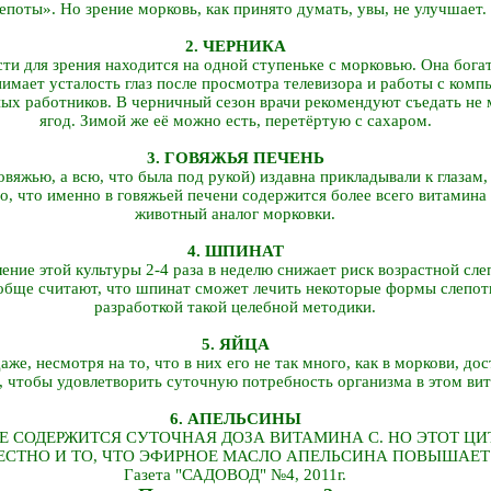
епоты». Но зрение морковь, как принято думать, увы, не улучшает.
2. ЧЕРНИКА
сти для зрения находится на одной ступеньке с морковью. Она бога
нимает усталость глаз после просмотра телевизора и работы с ком
ых работников. В черничный сезон врачи рекомендуют съедать не 
ягод. Зимой же её можно есть, перетёртую с сахаром.
3. ГОВЯЖЬЯ ПЕЧЕНЬ
говяжью, а всю, что была под рукой) издавна прикладывали к глазам
о, что именно в говяжьей печени содержится более всего витамина
животный аналог морковки.
4. ШПИНАТ
ние этой культуры 2-4 раза в неделю снижает риск возрастной сле
обще считают, что шпинат сможет лечить некоторые формы слепот
разработкой такой целебной методики.
5. ЯЙЦА
же, несмотря на то, что в них его не так много, как в моркови, дос
), чтобы удовлетворить суточную потребность организма в этом ви
6. АПЕЛЬСИНЫ
 СОДЕРЖИТСЯ СУТОЧНАЯ ДОЗА ВИТАМИНА С. НО ЭТОТ ЦИТ
ЕСТНО И ТО, ЧТО ЭФИРНОЕ МАСЛО АПЕЛЬСИНА ПОВЫШАЕТ 
Газета "САДОВОД" №4, 2011г.