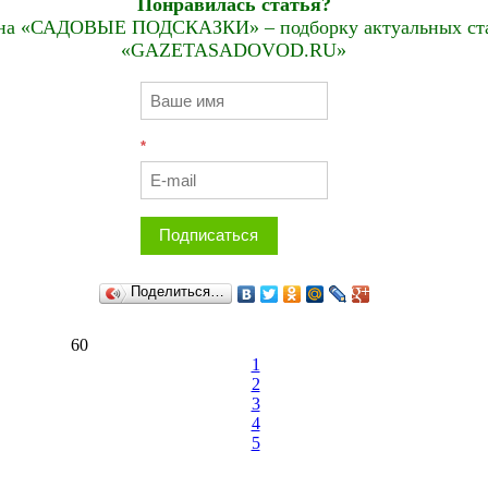
Понравилась статья?
на «САДОВЫЕ ПОДСКАЗКИ» – подборку актуальных стат
«GAZETASADOVOD.RU»
*
Подписаться
Поделиться…
60
1
2
3
4
5