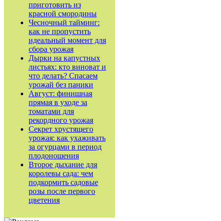
приготовить из
красной смородины
Чесночный тайминг:
как не пропустить
идеальный момент для
сбора урожая
Дырки на капустных
листьях: кто виноват и
что делать? Спасаем
урожай без паники
Август: финишная
прямая в уходе за
томатами для
рекордного урожая
Секрет хрустящего
урожая: как ухаживать
за огурцами в период
плодоношения
Второе дыхание для
королевы сада: чем
подкормить садовые
розы после первого
цветения