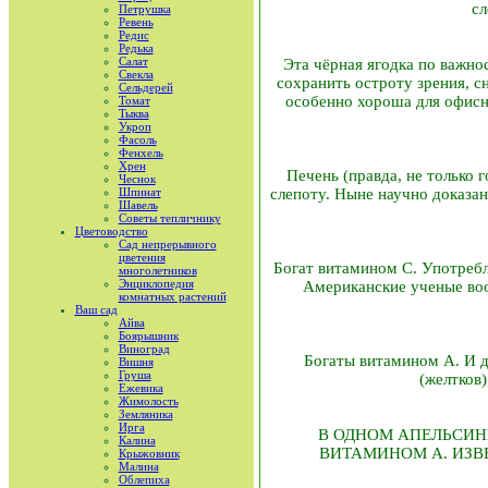
сл
Петрушка
Ревень
Редис
Редька
Салат
Эта чёрная ягодка по важно
Свекла
сохранить остроту зрения, с
Сельдерей
особенно хороша для офисн
Томат
Тыква
Укроп
Фасоль
Фенхель
Хрен
Печень (правда, не только 
Чеснок
Шпинат
слепоту. Ныне научно доказан
Шавель
Советы тепличнику
Цветоводство
Сад непрерывного
цветения
Богат витамином С. Употребле
многолетников
Энциклопедия
Американские ученые во
комнатных растений
Ваш сад
Айва
Боярышник
Виноград
Богаты витамином А. И да
Вишня
Груша
(желтков
Ежевика
Жимолость
Земляника
Ирга
В ОДНОМ АПЕЛЬСИНЕ
Калина
ВИТАМИНОМ А. ИЗВ
Крыжовник
Малина
Облепиха