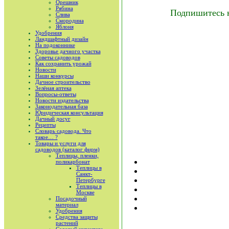
Орешник
Рябина
Подпишитесь 
Слива
Смородина
Яблоня
Удобрения
Ландшафтный дизайн
На подоконнике
Здоровье дачного участка
Советы садоводов
Как сохранить урожай
Новости
Наши конкурсы
Дачное строительство
Зелёная аптека
Вопросы-ответы
Новости издательства
Законодательная база
Юридическая консультация
Дачный досуг
Рецепты
Словарь садовода. Что
такое… ?
Товары и услуги для
садоводов (каталог фирм)
Теплицы, пленки,
поликарбонат
Теплицы в
Санкт-
Петербурге
Теплицы в
Москве
Посадочный
материал
Удобрения
Средства защиты
растений