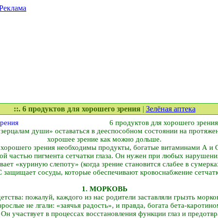
Реклама
::. 6 продуктов для хорошего зрения
|
Зелёная аптека
6 продуктов для хорошего зрения
зерцалам души» оставаться в дееспособном состоянии на протяжен
хорошее зрение как можно дольше.
 хорошего зрения необходимы продукты, богатые витаминами А и 
ой частью пигмента сетчатки глаза. Он нужен при любых нарушения
вает «куриную слепоту» (когда зрение становится слабее в сумерка
 защищает сосуды, которые обеспечивают кровоснабжение сетчатки
1. МОРКОВЬ
етства: пожалуй, каждого из нас родители заставляли грызть морко
зрослые не лгали: «заячья радость», и правда, богата бета-каротин
 Он участвует в процессах восстановления функции глаз и предотв