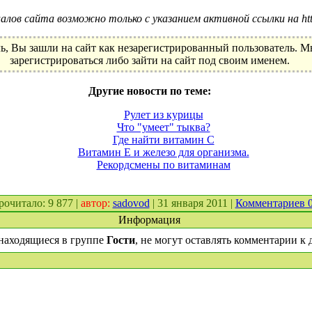
лов сайта возможно только с указанием активной ссылки на http:
ь, Вы зашли на сайт как незарегистрированный пользователь. 
зарегистрироваться либо зайти на сайт под своим именем.
Другие новости по теме:
Рулет из курицы
Что "умеет" тыква?
Где найти витамин С
Витамин Е и железо для организма.
Рекордсмены по витаминам
прочитало: 9 877 |
автор:
sadovod
| 31 января 2011 |
Комментариев 
Информация
находящиеся в группе
Гости
, не могут оставлять комментарии к