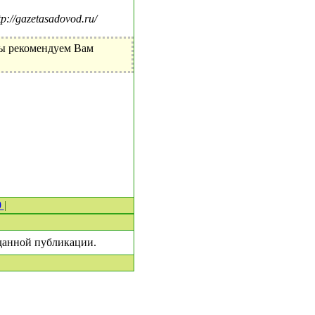
//gazetasadovod.ru/
Мы рекомендуем Вам
0
|
 данной публикации.