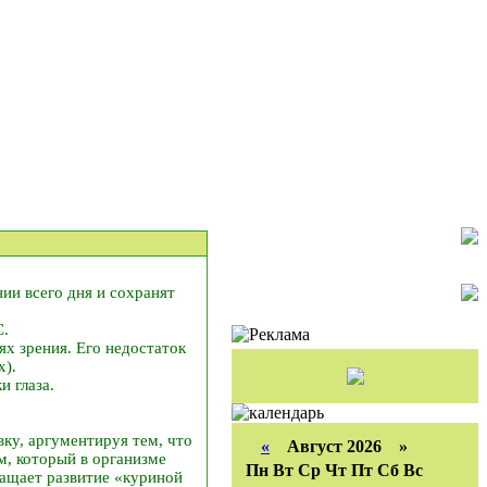
ии всего дня и сохранят
С.
х зрения. Его недостаток
х).
 глаза.
вку, аргументируя тем, что
«
Август 2026 »
ом, который в организме
Пн
Вт
Ср
Чт
Пт
Сб
Вс
ращает развитие «куриной