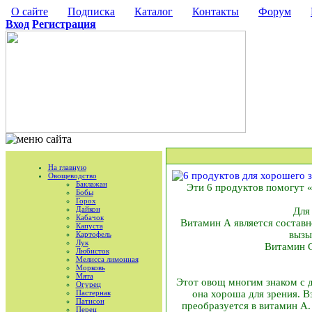
О сайте
Подписка
Каталог
Контакты
Форум
Вход
Регистрация
На главную
Овощеводство
Баклажан
Эти 6 продуктов помогут «
Бобы
Горох
Дайкон
Для
Кабачок
Витамин А является составн
Капуста
вызы
Картофель
Лук
Витамин С
Любисток
Мелисса лимонная
Морковь
Мята
Этот овощ многим знаком с д
Огурец
Пастернак
она хороша для зрения. В
Патисон
преобразуется в витамин А.
Перец