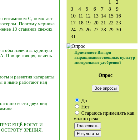
1
2
3
4
5
6
7
8
9
10
11
12
13
14
15
16
та витамином С, помогает
17
18
19
20
21
22
23
пьютером. Поэтому черника
менее 10 стаканов свежих
24
25
26
27
28
29
30
31
, чтобы излечить куриную
Применяете Вы при
 А. Проще говоря, печень –
выращивании овощных культур
минеральные удобрения?
Опрос
поты и развития катаракты.
ы и ныне работают над
Все опросы
Да
таточно всего двух яиц
Нет
тамине.
Стараюсь применять как
можно реже
РУС ЕЩЁ БОГАТ И
ОСТРОТУ ЗРЕНИЯ.