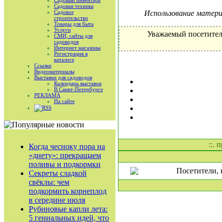
Садовый инвентарь
Садовая техника
Садовое
Использование материа
строительство
Товары для быта
Услуги
Уважаемый посетител
СМИ, сайты для
садоводов
Интернет магазины
Регистрация в
каталоге
Ссылки
Видеоматериалы
Выставки для садоводов
Календарь выставок
В Санкт-Петербурге
РЕКЛАМА
На сайте
RSS
::. 
Когда чесноку пора на
«диету»: прекращаем
поливы и подкормки
Посетители, 
Секреты сладкой
свёклы: чем
подкормить корнеплод
в середине июля
Рубиновые капли лета:
5 гениальных идей, что