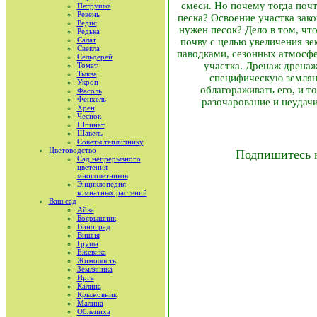
смеси. Но почему тогда поч
Петрушка
Ревень
песка? Освоение участка зак
Редис
нужен песок? Дело в том, чт
Редька
Салат
почву с целью увеличения з
Свекла
паводками, сезонных атмосфер
Сельдерей
участка. Дренаж дренаж
Томат
Тыква
специфическую землян
Укроп
облагораживать его, и т
Фасоль
Фенхель
разочарование и неудач
Хрен
Чеснок
Шпинат
Шавель
Советы тепличнику
Цветоводство
Подпишитесь 
Сад непрерывного
цветения
многолетников
Энциклопедия
комнатных растений
Ваш сад
Айва
Боярышник
Виноград
Вишня
Груша
Ежевика
Жимолость
Земляника
Ирга
Калина
Крыжовник
Малина
Облепиха