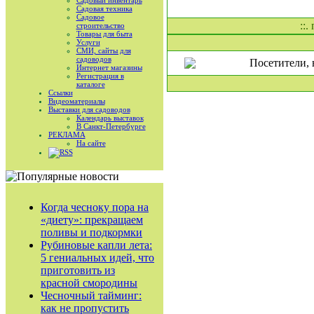
Садовый инвентарь
Садовая техника
Садовое
::.
строительство
Товары для быта
Услуги
СМИ, сайты для
садоводов
Посетители, 
Интернет магазины
Регистрация в
каталоге
Ссылки
Видеоматериалы
Выставки для садоводов
Календарь выставок
В Санкт-Петербурге
РЕКЛАМА
На сайте
RSS
Когда чесноку пора на
«диету»: прекращаем
поливы и подкормки
Рубиновые капли лета:
5 гениальных идей, что
приготовить из
красной смородины
Чесночный тайминг:
как не пропустить