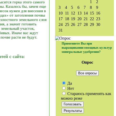
1
2
ысится горка этого самого
ы. Казалось бы, зачем еще
3
4
5
6
7
8
9
есок нужен для внесения в
10
11
12
13
14
15
16
цах» от затопления почвы
17
18
19
20
21
22
23
рхностного земельного слоя
я, а значит готовить
24
25
26
27
28
29
30
 земельный участок,
31
бивых. Иначе вас ждут
почве расти не будут.
Применяете Вы при
выращивании овощных культур
минеральные удобрения?
ей с сайта:
Опрос
Все опросы
Да
Нет
Стараюсь применять как
можно реже