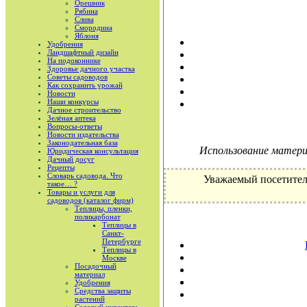
Орешник
Рябина
Слива
Смородина
Яблоня
Удобрения
Ландшафтный дизайн
На подоконнике
Здоровье дачного участка
Советы садоводов
Как сохранить урожай
Новости
Наши конкурсы
Дачное строительство
Зелёная аптека
Вопросы-ответы
Новости издательства
Законодательная база
Использование материа
Юридическая консультация
Дачный досуг
Рецепты
Словарь садовода. Что
Уважаемый посетител
такое… ?
Товары и услуги для
садоводов (каталог фирм)
Теплицы, пленки,
поликарбонат
Теплицы в
Санкт-
Петербурге
Теплицы в
Москве
Посадочный
материал
Удобрения
Средства защиты
растений