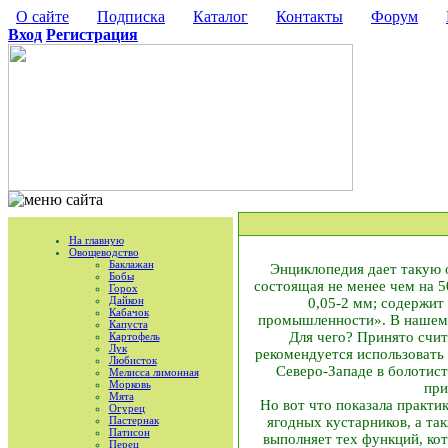
О сайте
Подписка
Каталог
Контакты
Форум
Вход
Регистрация
На главную
Овощеводство
Баклажан
Энциклопедия дает такую 
Бобы
состоящая не менее чем на 5
Горох
Дайкон
0,05-2 мм; содержит
Кабачок
промышленности». В нашем ж
Капуста
Для чего? Принято счит
Картофель
Лук
рекомендуется использовать 
Любисток
Северо-Западе в болотист
Мелисса лимонная
Морковь
при
Мята
Но вот что показала практи
Огурец
Пастернак
ягодных кустарников, а та
Патисон
выполняет тех функций, ко
Перец