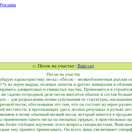
Реклама
::. Песок на участке
|
Ваш сад
Песок на участке
общую характеристику песка: «Песок – мелкообломочная рыхлая ос
0 % из зерен кварца, полевых шпатов и других минералов и облом
 примесь алевритовых и глинистых частиц. Применяется в строител
е садово-огородном деле песок вносится обычно в состав больше
ать – для разрыхления почвы (улучшения ее структуры, насыщения 
речной песок, обосновывая это тем, что он состоит из зерен разли
ой местности, в протекающих здесь лесных речушках и ручьях пес
меняем в почву обычный мелкий песок, который имеется в продаже
ка применения такого песка на овощных грядках, в приствольных кр
кже более глубокое изучение этого вопроса специалистами. Выяснил
торые ему принято приписывать. Он всего лишь увеличивает специ