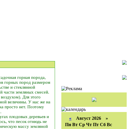
адочная горная порода,
ков горных пород размером
ьстве и стеклянной
й части земляных смесей.
воздухом). Для этого
чной величины. У нас же на
ка просто нет. Поэтому
.
угах плодовых деревьев и
«
Август 2026 »
ось, что песок отнюдь не
Пн
Вт
Ср
Чт
Пт
Сб
Вс
фическую массу земляной