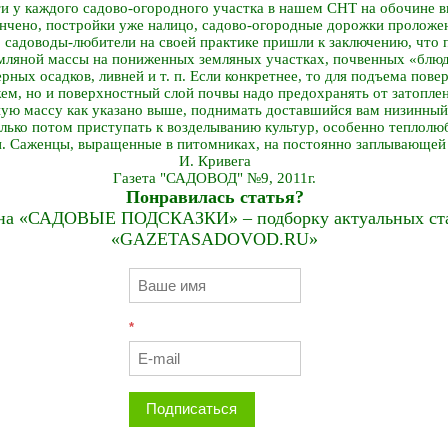
ти у каждого садово-огородного участка в нашем СНТ на обочине в
ончено, постройки уже налицо, садово-огородные дорожки проложен
о садоводы-любители на своей практике пришли к заключению, что п
емляной массы на пониженных земляных участках, почвенных «блюд
ных осадков, ливней и т. п. Если конкретнее, то для подъема пове
ем, но и поверхностный слой почвы надо предохранять от затоплени
ую массу как указано выше, поднимать доставшийся вам низинный
олько потом приступать к возделыванию культур, особенно теплолю
и. Саженцы, выращенные в питомниках, на постоянно заплывающей 
И. Кривега
Газета "САДОВОД" №9, 2011г.
Понравилась статья?
на «САДОВЫЕ ПОДСКАЗКИ» – подборку актуальных стат
«GAZETASADOVOD.RU»
*
Подписаться