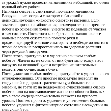
за урожай нужно провести на малиннике небольшой, но очень
нужный объем работы.
Начинать следует с санитарной прочистки малинника.
Вооружившись острым секатором и баночкой с
дезинфицирующей жидкостью осмотрите растения. Если
заметили признаки заболевания, незамедлительно вырежьте
побеги до основания почвы, унесите их подальше от участка
и там сожгите. После того как обрезали на малиннике все
больные побеги обязательно помойте руки и
продезинфицируйте лезвие секатора, это необходимо для того
чтобы болезнь не распространилась на здоровые растения
через режущий инструмент.
После этого, приступайте к удалению слишком слабых
побегов. Жалеть их не стоит, от них будет мало толку, а вот
нагрузку на основной куст и потребление питательных
веществ они осуществлять будут.
После удаления слабых побегов, приступайте к удалению всех
отплодоносивших. Эти простые процедуры позволят на
следующий год придать растениям куда больше сил и
энергии, не тратя их на поддержание существования слабых
побегов или на восстановление жизнеспособности больных,
что в свою очередь положительно скажется на приросте
урожая. Помимо прочего, удаление и уничтожение больных
побегов улучшит и фитосанитарное состояние насаждений на
следующий год.