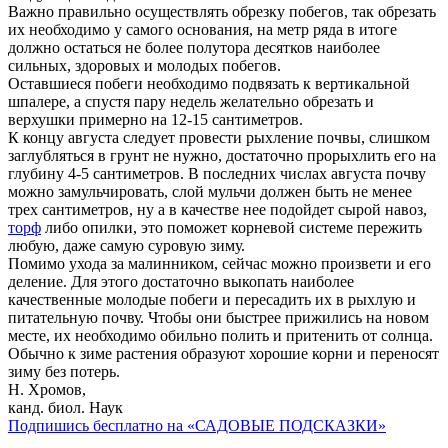
Важно правильно осуществлять обрезку побегов, так обрезать
их необходимо у самого основания, на метр ряда в итоге
должно остаться не более полутора десятков наиболее
сильных, здоровых и молодых побегов.
Оставшиеся побеги необходимо подвязать к вертикальной
шпалере, а спустя пару недель желательно обрезать и
верхушки примерно на 12-15 сантиметров.
К концу августа следует провести рыхление почвы, слишком
заглубляться в грунт не нужно, достаточно прорыхлить его на
глубину 4-5 сантиметров. В последних числах августа почву
можно замульчировать, слой мульчи должен быть не менее
трех сантиметров, ну а в качестве нее подойдет сырой навоз,
торф
либо опилки, это поможет корневой системе пережить
любую, даже самую суровую зиму.
Помимо ухода за малинником, сейчас можно произвети и его
деление. Для этого достаточно выкопать наиболее
качественные молодые побеги и пересадить их в рыхлую и
питательную почву. Чтобы они быстрее прижились на новом
месте, их необходимо обильно полить и притенить от солнца.
Обычно к зиме растения образуют хорошие корни и переносят
зиму без потерь.
Н. Хромов,
канд. биол. Наук
Подпишись бесплатно на «САДОВЫЕ ПОДСКАЗКИ»