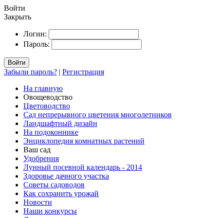
Войти
Закрыть
Логин:
Пароль:
Войти
Забыли пароль?
|
Регистрация
На главную
Овощеводство
Цветоводство
Сад непрерывного цветения многолетников
Ландшафтный дизайн
На подоконнике
Энциклопедия комнатных растений
Ваш сад
Удобрения
Лунный посевной календарь - 2014
Здоровье дачного участка
Советы садоводов
Как сохранить урожай
Новости
Наши конкурсы