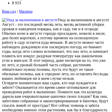
8 933
Ваш сад
/
Малина
Уход за малинником в августе
Август - это последний месяц лета, месяц активной уборки
урожая и наведения порядка, как в саду, так и в огороде.
Обычно ночи в августе гораздо прохладнее, нежели в июле,
дни более короткие, а потому времени на полноценную
работу в саду остается куда меньше. В августе можно часто
наблюдать дождливую или пасмурную погоду, но бывают
годы, когда лето словно вспоминает, что оно лето, и начинает
плавить все вокруг, раздувая температуру как шашлычник
угли в мангале. В этот период, даже несмотря на то, что уже
не лето, и урожай большей часть собран, растениям
обязательно нужны поливы, пусть это будут не такие
обильные поливы, как в середине лета, но оставлять без воды
ваших любимцев ни в коем случае нельзя.
Оглядите внимательно ваш садик, кто еще нуждается в
заботе? Оказывается это время самое оптимальное для
проведения работ в малиннике. Помните как эта культура
дарила вам очаровательные шапочки своих плодов? Как они,
заботливо собранные и законсервированные в баночки, будут
спасать зимой от простуды? Вот сейчас помощь и забота
необходимы именно этим растениям, как бы в благодарность